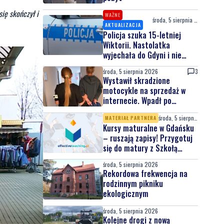
ię skończył i
WAŻNE
środa, 5 sierpnia 2026
AKTUALIZACJA
Policja szuka 15-letniej
Wiktorii. Nastolatka
wyjechała do Gdyni i nie
wróciła
środa, 5 sierpnia 2026
3
Wystawił skradzione
motocykle na sprzedaż w
internecie. Wpadł po
zgłoszeniu właściciela
środa, 5 sierpnia 2026
MATERIAŁ PARTNERA
Kursy maturalne w Gdańsku
– ruszają zapisy! Przygotuj
się do matury z Szkołą
Effective Teaching!
środa, 5 sierpnia 2026
Rekordowa frekwencja na
rodzinnym pikniku
ekologicznym
środa, 5 sierpnia 2026
Kolejne drogi z nową