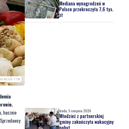
Mediana wynagrodzeń w
Polsce przekroczyła 7,6 tys.
zł
KA WEJER/TTM
ndemia
erowie.
środa, 5 sierpnia 2026
, hucznie
Młodzież z partnerskiej
. Sprzedawcy
gminy zakończyła wakacyjny
pobyt