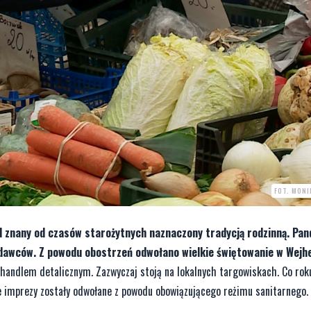
FOT. MONI
d znany od czasów starożytnych naznaczony tradycją rodzinną. Pa
dawców. Z powodu obostrzeń odwołano wielkie świętowanie w Wejh
handlem detalicznym. Zazwyczaj stoją na lokalnych targowiskach. Co roku
ne imprezy zostały odwołane z powodu obowiązującego reżimu sanitarnego