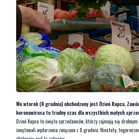
We wtorek (8 grudnia) obchodzony jest Dzień Kupca. Zawó
koronawirusa to trudny czas dla wszystkich małych sprze
Dzień Kupca to święto sprzedawców, którzy zajmują się drobnym 
świętowali wydarzenia związane z 8 grudnia. Niestety, tegorocz
ubolewają nad tą sytuacją.