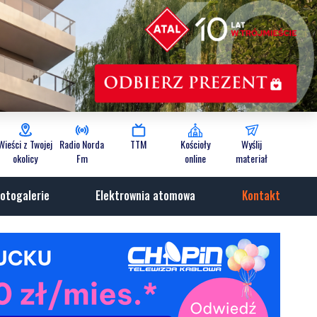
Wieści z Twojej
Radio Norda
TTM
Kościoły
Wyślij
okolicy
Fm
online
materiał
otogalerie
Elektrownia atomowa
Kontakt