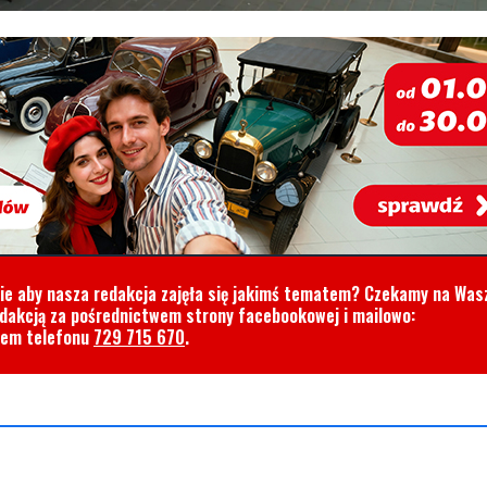
cie aby nasza redakcja zajęła się jakimś tematem? Czekamy na Was
edakcją za pośrednictwem strony facebookowej i mailowo:
rem telefonu
729 715 670
.