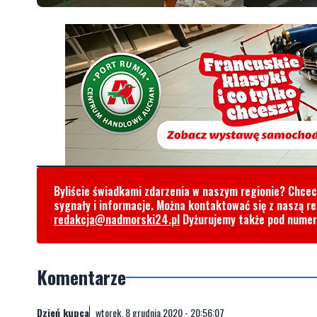
Byliście świadkami zdarzenia w naszym regionie? Chce
sygnały i informacje. Można kontaktować się z naszą r
redakcja@nadmorski24.pl
Dyżurujemy także pod nume
Komentarze
Dzień kupca
wtorek, 8 grudnia 2020 - 20:56:07