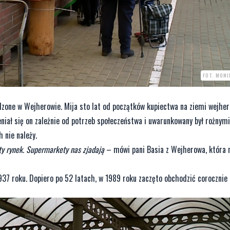
FOT. MONI
dzone w Wejherowie. Mija sto lat od początków kupiectwa na ziemi wejher
eniał się on zależnie od potrzeb społeczeństwa i uwarunkowany był rożnymi
 nie należy.
ty rynek. Supermarkety nas zjadają
– mówi pani Basia z Wejherowa, która 
37 roku. Dopiero po 52 latach, w 1989 roku zaczęto obchodzić corocznie 