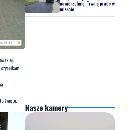
nawierzchnią. Trwają prace w
mieście
KA WEJER/TTM
owskiej.
 czynnikami.
na
to święto.
Nasze kamery