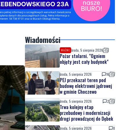
Wiadomości
środa, 5 sierpnia 2026
WAŻNE
Pożar stolarni. "Ogniem
objęty jest cały budynek"
środa, 5 sierpnia 2026
16
PEJ przekazał teren pod
budowę elektrowni jądrowej
w gminie Choczewo
środa, 5 sierpnia 2026
2
Trwa kolejny etap
przebudowy i modernizacji
drogi prowadzącej do Dębek
środa, 5 sierpnia 2026
8