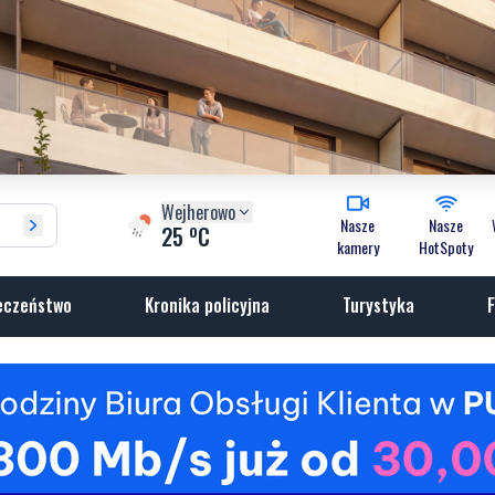
Wejherowo
Nasze
Nasze
o
25
C
kamery
HotSpoty
eczeństwo
Kronika policyjna
Turystyka
F