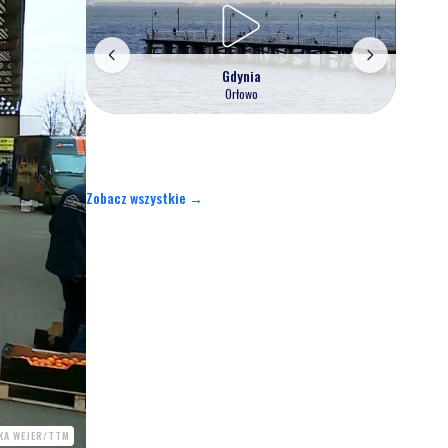
Gdynia
Orłowo
Zobacz wszystkie →
KA WEJER/TTM