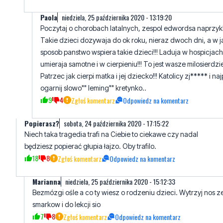
Takie dzieci dozywaja do ok roku, nieraz dwoch dni, a w j
sposob panstwo wspiera takie dzieci!!! Laduja w hospicjach 
umieraja samotne i w cierpieniu!!! To jest wasze milosierdzie
Patrzec jak cierpi matka i jej dziecko!!! Katolicy zj***** i na
ogarnij slowo"" leming"" kretynko..
9
4
Zgłoś komentarz
Odpowiedz na komentarz
Popierasz?
sobota, 24 października 2020 - 17:15:22
Niech taka tragedia trafi na Ciebie to ciekawe czy nadal
będziesz popierać głupia łajzo. Oby trafilo.
18
8
Zgłoś komentarz
Odpowiedz na komentarz
Marianna
niedziela, 25 października 2020 - 15:12:33
Bezmózgi ośle a co ty wiesz o rodzeniu dzieci. Wytrzyj nos z
smarkow i do lekcji sio
7
8
Zgłoś komentarz
Odpowiedz na komentarz
Popierasz?
niedziela, 25 października 2020 - 17:11:06
wiem. Bo mam dwoje i nic Ci eo tego. Wypier..dalaj razem z