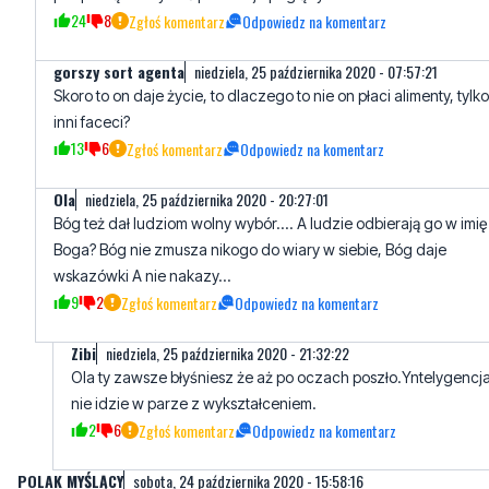
Skoro to on daje życie, to dlaczego to nie on płaci alimenty, tylko
inni faceci?
13
6
Zgłoś komentarz
Odpowiedz na komentarz
Ola
niedziela, 25 października 2020 - 20:27:01
Bóg też dał ludziom wolny wybór.... A ludzie odbierają go w imię
Boga? Bóg nie zmusza nikogo do wiary w siebie, Bóg daje
wskazówki A nie nakazy...
9
2
Zgłoś komentarz
Odpowiedz na komentarz
Zibi
niedziela, 25 października 2020 - 21:32:22
Ola ty zawsze błyśniesz że aż po oczach poszło.Yntelygencj
nie idzie w parze z wykształceniem.
2
6
Zgłoś komentarz
Odpowiedz na komentarz
POLAK MYŚLĄCY
sobota, 24 października 2020 - 15:58:16
Kto tym czarnym suk.m dał prawo zabijania czy według nich
hitlerowcy też mieli takie prawo ?
31
31
Zgłoś komentarz
Odpowiedz na komentarz