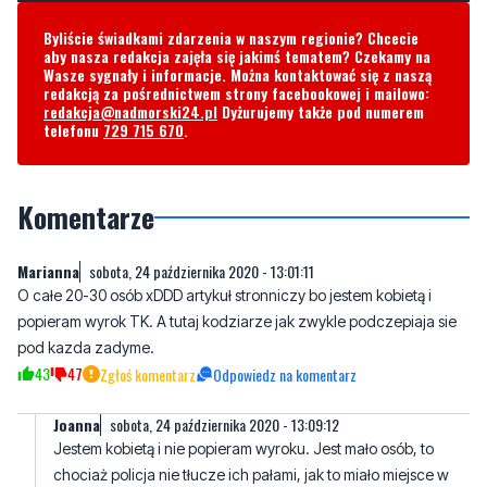
redakcją za pośrednictwem strony facebookowej i mailowo:
redakcja@nadmorski24.pl
Dyżurujemy także pod numerem
telefonu
729 715 670
.
Komentarze
Marianna
sobota, 24 października 2020 - 13:01:11
O całe 20-30 osób xDDD artykuł stronniczy bo jestem kobietą i
popieram wyrok TK. A tutaj kodziarze jak zwykle podczepiaja sie
pod kazda zadyme.
43
47
Zgłoś komentarz
Odpowiedz na komentarz
Joanna
sobota, 24 października 2020 - 13:09:12
Jestem kobietą i nie popieram wyroku. Jest mało osób, to
chociaż policja nie tłucze ich pałami, jak to miało miejsce w
Warszawie.
31
24
Zgłoś komentarz
Odpowiedz na komentarz