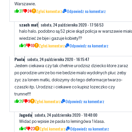
szach mat
sobota, 24 października 2020 - 17:56:53
halo halo. podobno są 52 płcie skąd policja w warszawie miał
wiedzieć że bije i gazuje kobiety??
9
10
Zgłoś komentarz
Odpowiedz na komentarz
Paola
sobota, 24 października 2020 - 16:15:47
Jestem ciekawa czy tak chetnie urodzisz dziecko ktore zaraz
po porodzie umrze bo nie bedzie mialo wydolnych pluc zeby
zyc za lonem matki, dolozymy do tego deformacje twarzo-
czaszki itp. Urodzisz i ciekawe co kupisz lozeczko czy
trumne!!!!
26
9
Zgłoś komentarz
Odpowiedz na komentarz
Jagoda
sobota, 24 października 2020 - 18:48:00
Widać po wpisie że paola to lemingówa 1 klasa.
4
23
Zgłoś komentarz
Odpowiedz na komentarz
Paola
niedziela, 25 października 2020 - 13:19:20
Poczytaj o chorobach latalnych, zespol edwordsa naprzykl