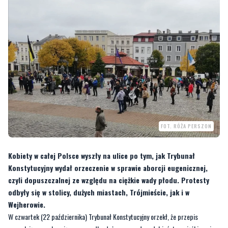
FOT. RÓŻA PERSZON
Kobiety w całej Polsce wyszły na ulice po tym, jak Trybunał
Konstytucyjny wydał orzeczenie w sprawie aborcji eugenicznej,
czyli dopuszczalnej ze względu na ciężkie wady płodu. Protesty
odbyły się w stolicy, dużych miastach, Trójmieście, jak i w
Wejherowie.
W czwartek (22 października) Trybunał Konstytucyjny orzekł, że przepis
zezwalający na aborcję w przypadku dużego prawdopodobieństwa ciężkiego i
nieodwracalnego upośledzenia płodu albo nieuleczalnej choroby zagrażającej
jego życiu - jest niezgodny z konstytucją. Decyzję tę uzasadnia się tym, że życie