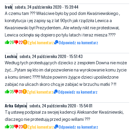
Kwaśniewski był Prezydentem..Ale wtedy nikt nie protestował,
Lewica ocknęła się dopiero po tylu latach i teraz miesza ????
26
22
Zgłoś komentarz
Odpowiedz na komentarz
Lechia
sobota, 24 października 2020 - 15:51:43
Według tych protestujących dziecko z zespołem Downa nie może
żyć...Pytam się kto im dał pozwolenie na wyrokowanie komu życie
a komu śmierć ???!!! Może powinni żyjące dzieci upośledzone
zabijać na ulicach skoro chcą je zabijać w brzuchu matki ? !!!
35
31
Zgłoś komentarz
Odpowiedz na komentarz
Arka Gdynia
sobota, 24 października 2020 - 15:54:01
Tą ustawę podpisał za swojej kadencji Aleksander Kwaśniewski,
dlaczego nie protestują przed jego willami ???
30
23
Zgłoś komentarz
Odpowiedz na komentarz
gorszy sort agenta
niedziela, 25 października 2020 - 07:59:08
Raczej Arka Noego a nie Arka Gdynia.
6
6
Zgłoś komentarz
Odpowiedz na komentarz