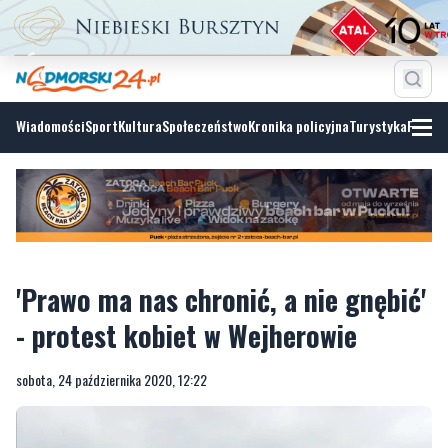
Wiadomości
Sport
Kultura
Społeczeństwo
Kronika policyjna
Turystyka
Fotoga
'Prawo ma nas chronić, a nie gnębić'
- protest kobiet w Wejherowie
sobota, 24 października 2020, 12:22