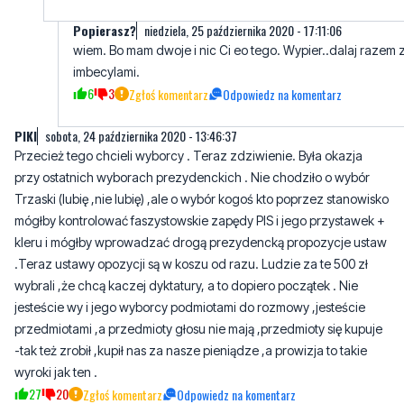
imbecylami.
6
3
Zgłoś komentarz
Odpowiedz na komentarz
PIKI
sobota, 24 października 2020 - 13:46:37
Przecież tego chcieli wyborcy . Teraz zdziwienie. Była okazja
przy ostatnich wyborach prezydenckich . Nie chodziło o wybór
Trzaski (lubię ,nie lubię) ,ale o wybór kogoś kto poprzez stanowisko
mógłby kontrolować faszystowskie zapędy PIS i jego przystawek +
kleru i mógłby wprowadzać drogą prezydencką propozycje ustaw
.Teraz ustawy opozycji są w koszu od razu. Ludzie za te 500 zł
wybrali ,że chcą kaczej dyktatury, a to dopiero początek . Nie
jesteście wy i jego wyborcy podmiotami do rozmowy ,jesteście
przedmiotami ,a przedmioty głosu nie mają ,przedmioty się kupuje
-tak też zrobił ,kupił nas za nasze pieniądze ,a prowizja to takie
wyroki jak ten .
27
20
Zgłoś komentarz
Odpowiedz na komentarz
Haha haha haha haha
sobota, 24 października 2020 - 13:50:44
Jeżeli możesz zostań w domu. Pomagaj seniorom.