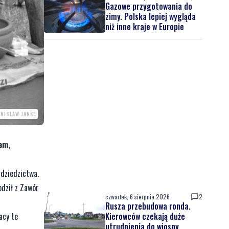
Gazowe przygotowania do
zimy. Polska lepiej wygląda
niż inne kraje w Europie
ANISŁAW JANKE
em,
dziedzictwa.
odził z Zawór
czwartek, 6 sierpnia 2026
2
Rusza przebudowa ronda.
Kierowców czekają duże
acy te
utrudnienia do wiosny