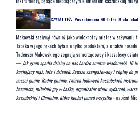
instrumenty, będące nieodłącznym elementem kaszubskiej muzyki,
CZYTAJ TEŻ:
Poszukiwania 90-latki. Miała loka
Makowski zasłynął również jako wielokrotny mistrz w zażywaniu t
Tabaka w jego rękach była nie tylko produktem, ale także nośnik
Tadeusza Makowskiego żegnają samorządowcy i kaszubscy działa
—
Jak grom spadła dzisiaj na nas bardzo smutna wiadomość. 16 l
kochający mąż, tata i dziadek. Zawsze zaangażowany i chętny do p
naszej gminy. Radny gminny, twórca ludowych kaszubskich instrum
bazunista, miłośnik gry w baśkę, organizator wielu wydarzeń, warszt
kaszubskiej i Chmielna, które kochał ponad wszystko
- napisał Mic