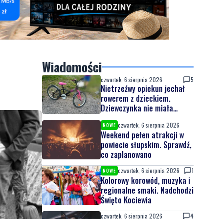
Wiadomości
czwartek, 6 sierpnia 2026
5
Nietrzeźwy opiekun jechał
rowerem z dzieckiem.
Dziewczynka nie miała
kasku
czwartek, 6 sierpnia 2026
NOWE
Weekend pełen atrakcji w
powiecie słupskim. Sprawdź,
co zaplanowano
czwartek, 6 sierpnia 2026
1
NOWE
Kolorowy korowód, muzyka i
regionalne smaki. Nadchodzi
Święto Kociewia
czwartek, 6 sierpnia 2026
4