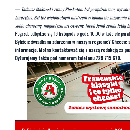
—
Tadeusz Makowski zwany Pleskotem był gawędziarzem, wytwórcą 
burczybas. Był też wielokrotnym mistrzem w konkursie zażywania t
sobie charyzmę, magnetyzm artystyczny. Niech Jemù zemia letką b
Pogrzeb odbędzie się 19 listopada o godz. 10.00 w kościele para
Byliście świadkami zdarzenia w naszym regionie? Chcecie 
informacje. Można kontaktować się z naszą redakcją za 
Dyżurujemy także pod numerem telefonu 729 715 670.