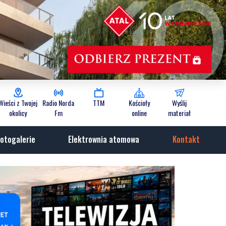
Wieści z Twojej
Radio Norda
TTM
Kościoły
Wyślij
okolicy
Fm
online
materiał
otogalerie
Elektrownia atomowa
Kontakt