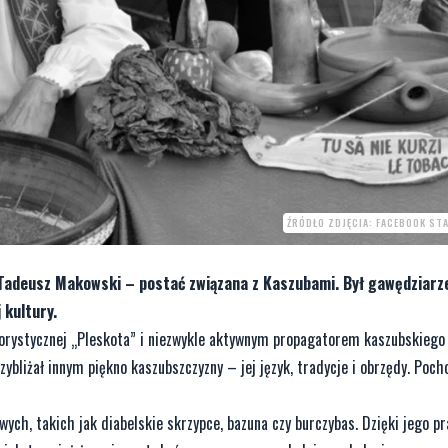
ŹRÓDŁO ZDJĘCIA: FACEBOOK ST
ł Tadeusz Makowski – postać związana z Kaszubami. Był gawędziarz
kultury.
lorystycznej „Pleskota” i niezwykle aktywnym propagatorem kaszubskiego 
zybliżał innym piękno kaszubszczyzny – jej język, tradycje i obrzędy. Poch
ch, takich jak diabelskie skrzypce, bazuna czy burczybas. Dzięki jego pr