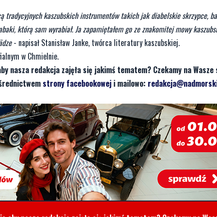
tradycyjnych kaszubskich instrumentów takich jak diabelskie skrzypce, ba
abaki, którą sam wyrabiał. Ja zapamiętałem go ze znakomitej mowy kaszubsk
ãdze
- napisał Stanisław Janke, twórca literatury kaszubskiej.
fialnym w Chmielnie.
aby nasza redakcja zajęła się jakimś tematem? Czekamy na Wasze 
pośrednictwem
strony facebookowej
i mailowo:
redakcja@nadmorski