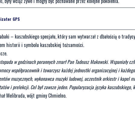
 były wciąż żywe i mogły być poznawane przez kolejne pokolenia.
lizator GPS
abaki – kaszubskiego specjału, który sam wytwarzał z dbałością o tradycy
iem historii i symbolu kaszubskiej tożsamości.
cze.
istopada w godzinach porannych zmarł Pan Tadeusz Makowski. Wspaniały czł
omocy współpracownik i towarzysz każdej jednostki organizacyjnej i każdeg
entów muzycznych, wykonawca muzyki ludowej, uczestnik orkiestr i kapel m
atów i prelekcji. Cel był zawsze jeden. Popularyzacja języka kaszubskiego, k
hał Melibruda, wójt gminy Chmielno.