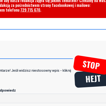
cie aby nasza redakcja zajęła się jakimś tematem? Czekamy na Was
edakcją za pośrednictwem strony facebookowej i mailowo:
rem telefonu
729 715 670
.
tarze! Jeśli widzisz niestosowny wpis - kliknij
dpowiedz