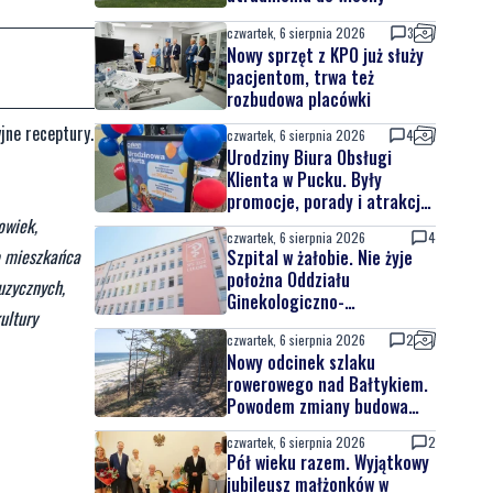
czwartek, 6 sierpnia 2026
3
Nowy sprzęt z KPO już służy
pacjentom, trwa też
rozbudowa placówki
jne receptury.
czwartek, 6 sierpnia 2026
4
Urodziny Biura Obsługi
Klienta w Pucku. Były
promocje, porady i atrakcje
dla najmłodszych
owiek,
czwartek, 6 sierpnia 2026
4
o mieszkańca
Szpital w żałobie. Nie żyje
położna Oddziału
uzycznych,
Ginekologiczno-
ultury
Położniczego
czwartek, 6 sierpnia 2026
2
Nowy odcinek szlaku
rowerowego nad Bałtykiem.
Powodem zmiany budowa
elektrowni jądrowej
czwartek, 6 sierpnia 2026
2
Pół wieku razem. Wyjątkowy
jubileusz małżonków w