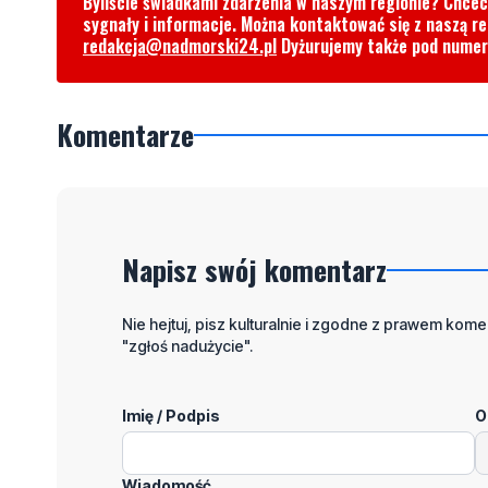
Byliście świadkami zdarzenia w naszym regionie? Chce
sygnały i informacje. Można kontaktować się z naszą r
redakcja@nadmorski24.pl
Dyżurujemy także pod nume
Komentarze
Napisz swój komentarz
Nie hejtuj, pisz kulturalnie i zgodne z prawem komen
"zgłoś nadużycie".
Imię / Podpis
O
Wiadomość