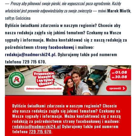
Byliście świadkami zdarzenia w naszym regionie? Chcecie aby
nasza redakcja zajęła się jakimś tematem? Czekamy na Wasze
sygnały i informacje. Można kontaktować się z naszą redakcją za
pośrednictwem
strony facebookowej
i mailowo:
redakcja@nadmorski24.pl
. Dyżurujemy także pod numerem
telefonu 729 715 670.
Byliście świadkami zdarzenia w naszym regionie? Chcecie
aby nasza redakcja zajęła się jakimś tematem? Czekamy na
Wasze sygnały i informacje. Można kontaktować się z naszą
redakcją za pośrednictwem strony facebookowej i mailowo:
redakcja@nadmorski24.pl
Dyżurujemy także pod numerem
telefonu
729 715 670
.
Komentarze