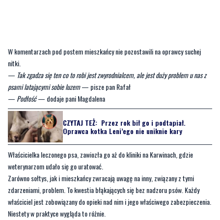
W komentarzach pod postem mieszkańcy nie pozostawili na oprawcy suchej
nitki.
—
Tak zgadza się ten co to robi jest zwyrodnialcem, ale jest duży problem u nas z
psami latającymi sobie luzem
— pisze pan Rafał
—
Podłość
— dodaje pani Magdalena
CZYTAJ TEŻ:
Przez rok bił go i podtapiał.
Oprawca kotka Leni’ego nie uniknie kary
Właścicielka leczonego psa, zawiozła go aż do kliniki na Karwinach, gdzie
weterynarzom udało się go uratować.
Zarówno sołtys, jak i mieszkańcy zwracają uwagę na inny, związany z tymi
zdarzeniami, problem. To kwestia błąkających się bez nadzoru psów. Każdy
właściciel jest zobowiązany do opieki nad nim i jego właściwego zabezpieczenia.
Niestety w praktyce wygląda to różnie.
—
Proszę aby pilnować swoje pieski, nie wypuszczać poza ogrodzenie. Każdy
właściciel jest prawnie odpowiedzialny za swoje zwierzęta
— mówi
Marek Miotk
,
sołtys Gościcina