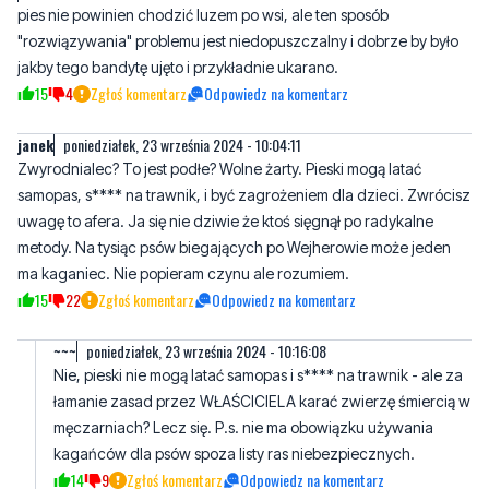
15
4
Zgłoś komentarz
Odpowiedz na komentarz
janek
poniedziałek, 23 września 2024 - 10:04:11
Zwyrodnialec? To jest podłe? Wolne żarty. Pieski mogą latać
samopas, s**** na trawnik, i być zagrożeniem dla dzieci. Zwrócisz
uwagę to afera. Ja się nie dziwie że ktoś sięgnął po radykalne
metody. Na tysiąc psów biegających po Wejherowie może jeden
ma kaganiec. Nie popieram czynu ale rozumiem.
15
22
Zgłoś komentarz
Odpowiedz na komentarz
~~~
poniedziałek, 23 września 2024 - 10:16:08
Nie, pieski nie mogą latać samopas i s**** na trawnik - ale za
łamanie zasad przez WŁAŚCICIELA karać zwierzę śmiercią w
męczarniach? Lecz się. P.s. nie ma obowiązku używania
kagańców dla psów spoza listy ras niebezpiecznych.
14
9
Zgłoś komentarz
Odpowiedz na komentarz
Jan
poniedziałek, 23 września 2024 - 10:30:59
To ty latasz samopas a powinienes być chyba przesłuchany.