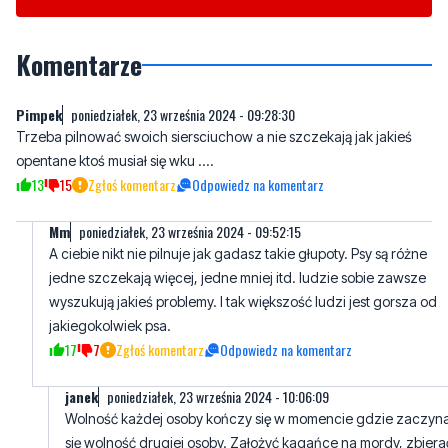
Pimpek
poniedziałek, 23 września 2024 - 09:28:30
Trzeba pilnować swoich siersciuchow a nie szczekają jak jakieś
opentane ktoś musiał się wku ....
13
15
Zgłoś komentarz
Odpowiedz na komentarz
Mm
poniedziałek, 23 września 2024 - 09:52:15
A ciebie nikt nie pilnuje jak gadasz takie głupoty. Psy są różne
jedne szczekają więcej, jedne mniej itd. ludzie sobie zawsze
wyszukują jakieś problemy. I tak większość ludzi jest gorsza od
jakiegokolwiek psa.
17
7
Zgłoś komentarz
Odpowiedz na komentarz
janek
poniedziałek, 23 września 2024 - 10:06:09
Wolność każdej osoby kończy się w momencie gdzie zaczyn
się wolność drugiej osoby. Założyć kagańce na mordy, zbiera
kupy do woreczków i szczyny. Ale to za dużo dla niektórych.
13
12
Zgłoś komentarz
Odpowiedz na komentarz