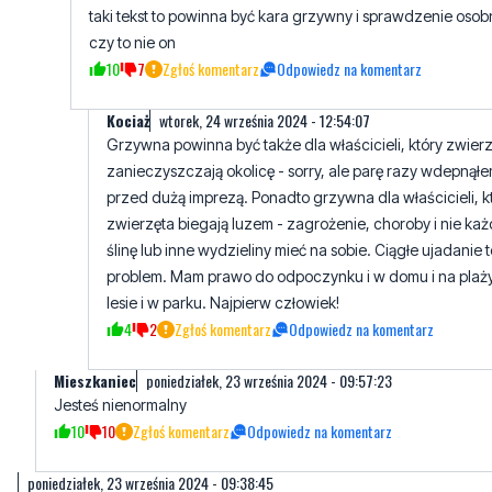
Kociaż
wtorek, 24 września 2024 - 12:54:07
Grzywna powinna być także dla właścicieli, który zwier
zanieczyszczają okolicę - sorry, ale parę razy wdepnąłe
przed dużą imprezą. Ponadto grzywna dla właścicieli, k
zwierzęta biegają luzem - zagrożenie, choroby i nie każ
ślinę lub inne wydzieliny mieć na sobie. Ciągłe ujadanie t
problem. Mam prawo do odpoczynku i w domu i na plaży
lesie i w parku. Najpierw człowiek!
4
2
Zgłoś komentarz
Odpowiedz na komentarz
Mieszkaniec
poniedziałek, 23 września 2024 - 09:57:23
Jesteś nienormalny
10
10
Zgłoś komentarz
Odpowiedz na komentarz
poniedziałek, 23 września 2024 - 09:38:45
pies nie powinien chodzić luzem po wsi, ale ten sposób
"rozwiązywania" problemu jest niedopuszczalny i dobrze by było
jakby tego bandytę ujęto i przykładnie ukarano.