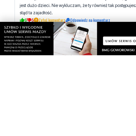
psie brązy urzyżniają glebę
wtorek, 24 września 2024 - 14:23:30
"Naukowcy z Uniwersytetu w Gandawie w Belgii wykazali w
badaniu, że psie odchody to ogromne źródło azotu (N) i fosforu (P).
Badacze liczyli psy w czterech rezerwatach przyrody w pobliżu
miasta Gandawa przez półtora roku. Na podstawie wyznaczonej
obsady zwierząt na rok i hektar obliczyli dawki nawożenia azotem
i fosforem ze moczu i kału wydalanych przez psy. - Nasze
szacunkowe wskaźniki dostarczania N i P przez psy w lasach
podmiejskich i na wolności są znaczące – stwierdza raport
badawczy. W wywiadzie dla Deutschlandfunk, kierownik badania
Pieter De Frenne poinformował, że zawartość azotu w odchodach
czworonożnych przyjaciół była szczególnie wysoka. Według
niego, prognozy pokazują, że psy dostarczają do obszarów
chronionych o połowę mniej azotu niż rolnictwo, transport i
przemysł razem wzięte. Te 11 kg N/ha rocznie były do ​​tej pory
pomijane. - To znacząca dodatkowa dawka azotu – mówi De
Frenne."
1
5
Zgłoś komentarz
Odpowiedz na komentarz