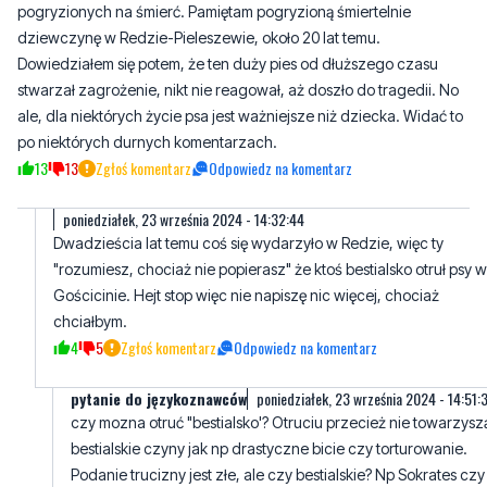
stwarzał zagrożenie, nikt nie reagował, aż doszło do tragedii. No
ale, dla niektórych życie psa jest ważniejsze niż dziecka. Widać to
po niektórych durnych komentarzach.
13
13
Zgłoś komentarz
Odpowiedz na komentarz
poniedziałek, 23 września 2024 - 14:32:44
Dwadzieścia lat temu coś się wydarzyło w Redzie, więc ty
"rozumiesz, chociaż nie popierasz" że ktoś bestialsko otruł psy w
Gościcinie. Hejt stop więc nie napiszę nic więcej, chociaż
chciałbym.
4
5
Zgłoś komentarz
Odpowiedz na komentarz
pytanie do językoznawców
poniedziałek, 23 września 2024 - 14:51:
czy mozna otruć "bestialsko'? Otruciu przecież nie towarzysz
bestialskie czyny jak np drastyczne bicie czy torturowanie.
Podanie trucizny jest złe, ale czy bestialskie? Np Sokrates czy
Seneka sami wypili truciznę. Może te biedne pieski też były
takimi psimi filozofami? Na pewno były łakomczuszkami bo
zjadły podrzuconą kiełbasę, Czyli raczej nie byli tofilozofowie