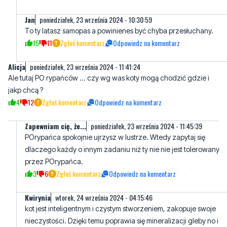
15
11
Zgłoś komentarz
Odpowiedz na komentarz
Alicja
poniedziałek, 23 września 2024 - 11:41:24
Ale tutaj PO rypańców ... czy wg was koty mogą chodzić gdzie i
jakp chcą ?
4
12
Zgłoś komentarz
Odpowiedz na komentarz
Zapewniam cię, że...
poniedziałek, 23 września 2024 - 11:45:39
POrypańca spokojnie ujrzysz w lustrze. Wtedy zapytaj się
dlaczego każdy o innym zadaniu niż ty nie nie jest tolerowany
przez POrypańca.
3
6
Zgłoś komentarz
Odpowiedz na komentarz
Kwirynia
wtorek, 24 września 2024 - 04:15:46
kot jest inteligentnym i czystym stworzeniem, zakopuje swoje
nieczystości. Dzięki temu poprawia się mineralizacji gleby no i
nikt wdepnie
4
1
Zgłoś komentarz
Odpowiedz na komentarz