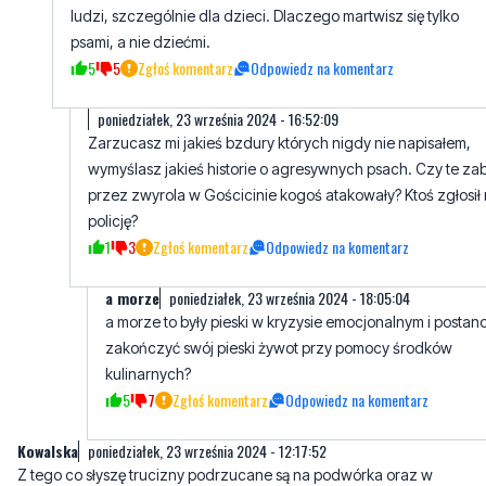
poniedziałek, 23 września 2024 - 16:52:09
Zarzucasz mi jakieś bzdury których nigdy nie napisałem,
wymyślasz jakieś historie o agresywnych psach. Czy te zab
przez zwyrola w Gościcinie kogoś atakowały? Ktoś zgłosił
policję?
1
3
Zgłoś komentarz
Odpowiedz na komentarz
a morze
poniedziałek, 23 września 2024 - 18:05:04
a morze to były pieski w kryzysie emocjonalnym i postan
zakończyć swój pieski żywot przy pomocy środków
kulinarnych?
5
7
Zgłoś komentarz
Odpowiedz na komentarz
Kowalska
poniedziałek, 23 września 2024 - 12:17:52
Z tego co słyszę trucizny podrzucane są na podwórka oraz w
miejsca gdzie chodzą właściciele , którzy pilnują swoich psów . W
Wejherowie całkiem nie dawno otruto pieska . Pies to przyjaciel
członek rodziny , a od bezpańskich psów jest schronisko ,nie