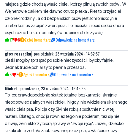
trzeba komuś zabijać zwierzęcia. To musiała zrobić osoba chora
psychiczne bo kto normalny świadomie robi krzywdę.
17
8
Zgłoś komentarz
Odpowiedz na komentarz
głos rozsądku
poniedziałek, 23 września 2024 - 14:32:57
pieski mogłby sprzątać po sobie nieczystości i byłoby fajnie.
Jednak trucie pchlarzy to pewna przesada.
5
8
Zgłoś komentarz
Odpowiedz na komentarz
Michał
poniedziałek, 23 września 2024 - 16:45:35
To jest prawdopodobnie skutek totalnej bezkarności skrajnie
nieodpowiedzialnych właścicieli. Nigdy, nie widziałem ukaranego
właściciela psa. Policja czy SM nie robią absolutnie nic w tej
materii. Dlatego, choć ja również tego nie popieram, też się nie
dziwię, że niektórzy biorą sprawy w "swoje ręcę". Jeżeli, dziecko
kilkakrotnie zostało zaatakowane przez psa, a właściciel czy
policja nie reagują, trudno się dziwić radykalnej reakcji rodzica.
Uważam, że psy biegnące samopas powinny być wyłapywane z
powodu zagrożenia jakie powodują.