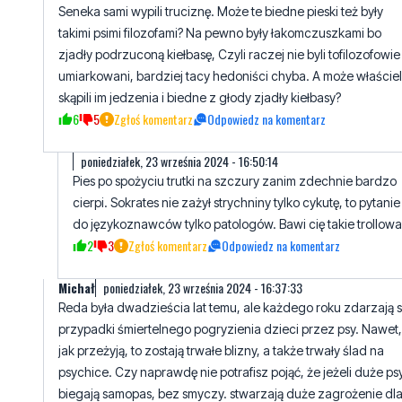
umiarkowani, bardziej tacy hedoniści chyba. A może właście
skąpili im jedzenia i biedne z głody zjadły kiełbasy?
6
5
Zgłoś komentarz
Odpowiedz na komentarz
poniedziałek, 23 września 2024 - 16:50:14
Pies po spożyciu trutki na szczury zanim zdechnie bardzo
cierpi. Sokrates nie zażył strychniny tylko cykutę, to pytanie
do językoznawców tylko patologów. Bawi cię takie trollowa
2
3
Zgłoś komentarz
Odpowiedz na komentarz
Michał
poniedziałek, 23 września 2024 - 16:37:33
Reda była dwadzieścia lat temu, ale każdego roku zdarzają s
przypadki śmiertelnego pogryzienia dzieci przez psy. Nawet,
jak przeżyją, to zostają trwałe blizny, a także trwały ślad na
psychice. Czy naprawdę nie potrafisz pojąć, że jeżeli duże ps
biegają samopas, bez smyczy. stwarzają duże zagrożenie dl
ludzi, szczególnie dla dzieci. Dlaczego martwisz się tylko
psami, a nie dziećmi.
5
5
Zgłoś komentarz
Odpowiedz na komentarz