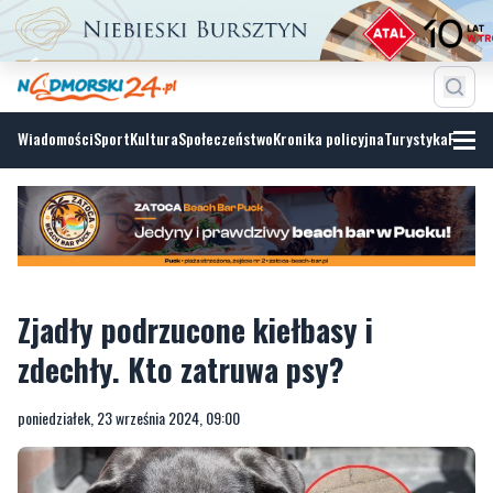
Wiadomości
Sport
Kultura
Społeczeństwo
Kronika policyjna
Turystyka
Fotoga
Zjadły podrzucone kiełbasy i
zdechły. Kto zatruwa psy?
poniedziałek, 23 września 2024, 09:00