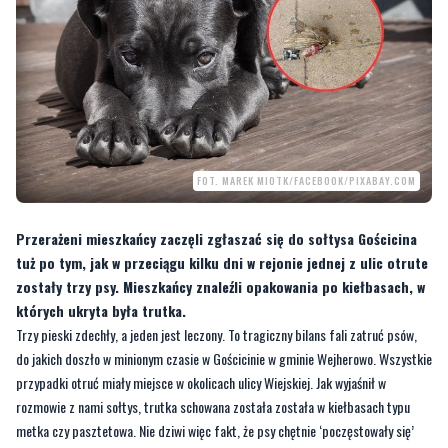
FOT. MAREK MIOTK/FACEBOOK/PIXABAY.COM
Przerażeni mieszkańcy zaczęli zgłaszać się do sołtysa Gościcina
tuż po tym, jak w przeciągu kilku dni w rejonie jednej z ulic otrute
zostały trzy psy. Mieszkańcy znaleźli opakowania po kiełbasach, w
których ukryta była trutka.
Trzy pieski zdechły, a jeden jest leczony. To tragiczny bilans fali zatruć psów,
do jakich doszło w minionym czasie w Gościcinie w gminie Wejherowo. Wszystkie
przypadki otruć miały miejsce w okolicach ulicy Wiejskiej. Jak wyjaśnił w
rozmowie z nami sołtys, trutka schowana została została w kiełbasach typu
metka czy pasztetowa. Nie dziwi więc fakt, że psy chętnie ‘poczęstowały się’
tego typu smakołykami. Zdezorientowani i przerażeni mieszkańcy zgłosili
sprawę do sołtysa miejscowości Marka Miotka, który postanowił nagłośnić
sprawę w swoich mediach społecznościowych.