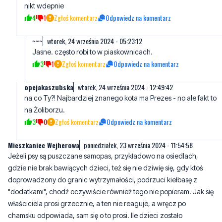
~~~
wtorek, 24 września 2024 - 05:23:12
Jasne. często robi to w piaskownicach.
3
1
Zgłoś komentarz
Odpowiedz na komentarz
opcjakaszubska
wtorek, 24 września 2024 - 12:49:42
na co Ty?! Najbardziej znanego kota ma Prezes - no ale fakt to
na Żoliborzu.
3
0
Zgłoś komentarz
Odpowiedz na komentarz
Mieszkaniec Wejherowa
poniedziałek, 23 września 2024 - 11:54:58
Jeżeli psy są puszczane samopas, przykładowo na osiedlach,
gdzie nie brak bawiących dzieci, też się nie dziwię się, gdy ktoś
doprowadzony do granic wytrzymałości, podrzuci kiełbasę z
"dodatkami", chodź oczywiście również tego nie popieram. Jak się
właściciela prosi grzecznie, a ten nie reaguje, a wręcz po
chamsku odpowiada, sam się o to prosi. Ile dzieci zostało
pogryzionych na śmierć. Pamiętam pogryzioną śmiertelnie
dziewczynę w Redzie-Pieleszewie, około 20 lat temu.
Dowiedziałem się potem, że ten duży pies od dłuższego czasu