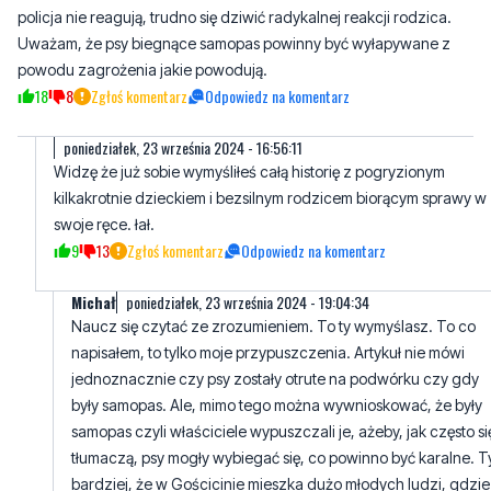
18
8
Zgłoś komentarz
Odpowiedz na komentarz
poniedziałek, 23 września 2024 - 16:56:11
Widzę że już sobie wymyśliłeś całą historię z pogryzionym
kilkakrotnie dzieckiem i bezsilnym rodzicem biorącym sprawy w
swoje ręce. łał.
9
13
Zgłoś komentarz
Odpowiedz na komentarz
Michał
poniedziałek, 23 września 2024 - 19:04:34
Naucz się czytać ze zrozumieniem. To ty wymyślasz. To co
napisałem, to tylko moje przypuszczenia. Artykuł nie mówi
jednoznacznie czy psy zostały otrute na podwórku czy gdy
były samopas. Ale, mimo tego można wywnioskować, że były
samopas czyli właściciele wypuszczali je, ażeby, jak często si
tłumaczą, psy mogły wybiegać się, co powinno być karalne. 
bardziej, że w Gościcinie mieszka dużo młodych ludzi, gdzie
jest dużo dzieci. Nie wykluczam, że ty również tak postępujes
stąd ta zajadłość.
6
5
Zgłoś komentarz
Odpowiedz na komentarz