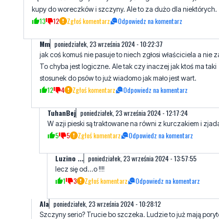
Mm
poniedziałek, 23 września 2024 - 10:22:37
jak coś komuś nie pasuje to niech zgłosi właściciela a nie z
To chyba jest logiczne. Ale tak czy inaczej jak ktoś ma taki
stosunek do psów to już wiadomo jak mało jest wart.
12
4
Zgłoś komentarz
Odpowiedz na komentarz
TuhanBej
poniedziałek, 23 września 2024 - 12:17:24
W azji pieski są traktowane na równi z kurczakiem i zjad
5
5
Zgłoś komentarz
Odpowiedz na komentarz
Luzino ...
poniedziałek, 23 września 2024 - 13:57:55
lecz się od...o !!!!
1
3
Zgłoś komentarz
Odpowiedz na komentarz
Ala
poniedziałek, 23 września 2024 - 10:28:12
Szczyny serio? Trucie bo szczeka. Ludzie to już mają poryt
taki tekst to powinna być kara grzywny i sprawdzenie osob
czy to nie on
10
7
Zgłoś komentarz
Odpowiedz na komentarz