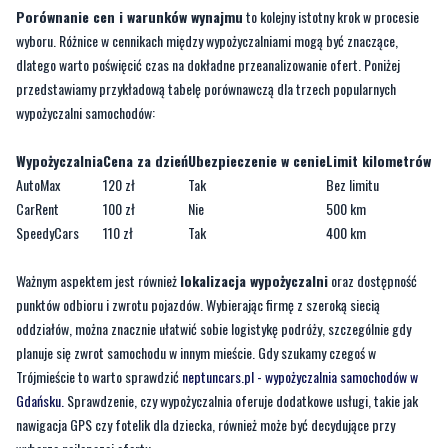
Porównanie cen i warunków wynajmu
to kolejny istotny krok w procesie
wyboru. Różnice w cennikach między wypożyczalniami mogą być znaczące,
dlatego warto poświęcić czas na dokładne przeanalizowanie ofert. Poniżej
przedstawiamy przykładową tabelę porównawczą dla trzech popularnych
wypożyczalni samochodów:
Wypożyczalnia
Cena za dzień
Ubezpieczenie w cenie
Limit kilometrów
AutoMax
120 zł
Tak
Bez limitu
CarRent
100 zł
Nie
500 km
SpeedyCars
110 zł
Tak
400 km
Ważnym aspektem jest również
lokalizacja wypożyczalni
oraz dostępność
punktów odbioru i zwrotu pojazdów. Wybierając firmę z szeroką siecią
oddziałów, można znacznie ułatwić sobie logistykę podróży, szczególnie gdy
planuje się zwrot samochodu w innym mieście. Gdy szukamy czegoś w
Trójmieście to warto sprawdzić
neptuncars.pl - wypożyczalnia samochodów w
Gdańsku.
Sprawdzenie, czy wypożyczalnia oferuje dodatkowe usługi, takie jak
nawigacja GPS czy fotelik dla dziecka, również może być decydujące przy