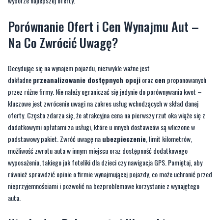
wyborze najlepszej oferty.
Porównanie Ofert i Cen Wynajmu Aut –
Na Co Zwrócić Uwagę?
Decydując się na wynajem pojazdu, niezwykle ważne jest
dokładne
przeanalizowanie dostępnych opcji
oraz
cen
proponowanych
przez różne firmy. Nie należy ograniczać się jedynie do porównywania kwot –
kluczowe jest zwrócenie uwagi na zakres usług wchodzących w skład danej
oferty. Często zdarza się, że atrakcyjna cena na pierwszy rzut oka wiąże się z
dodatkowymi opłatami za usługi, które u innych dostawców są wliczone w
podstawowy pakiet. Zwróć uwagę na
ubezpieczenie
, limit kilometrów,
możliwość zwrotu auta w innym miejscu oraz dostępność dodatkowego
wyposażenia, takiego jak foteliki dla dzieci czy nawigacja GPS. Pamiętaj, aby
również sprawdzić opinie o firmie wynajmującej pojazdy, co może uchronić przed
nieprzyjemnościami i pozwolić na bezproblemowe korzystanie z wynajętego
auta.