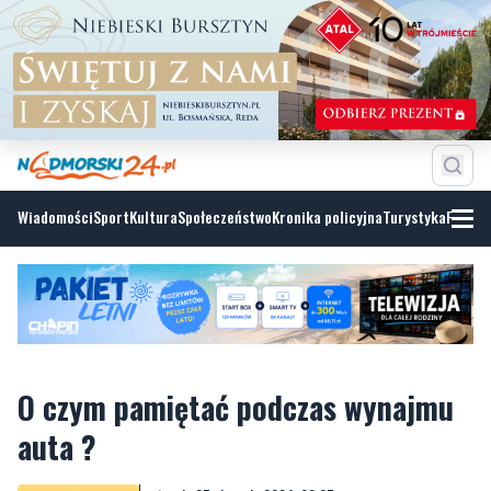
Wiadomości
Sport
Kultura
Społeczeństwo
Kronika policyjna
Turystyka
Fotoga
O czym pamiętać podczas wynajmu
auta ?