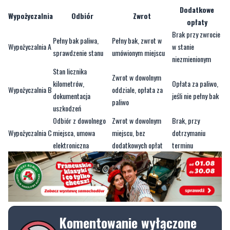
Dodatkowe
Wypożyczalnia
Odbiór
Zwrot
opłaty
Brak przy zwrocie
Pełny bak paliwa,
Pełny bak, zwrot w
Wypożyczalnia A
w stanie
sprawdzenie stanu
umówionym miejscu
niezmienionym
Stan licznika
Zwrot w dowolnym
kilometrów,
Opłata za paliwo,
Wypożyczalnia B
oddziale, opłata za
dokumentacja
jeśli nie pełny bak
paliwo
uszkodzeń
Odbiór z dowolnego
Zwrot w dowolnym
Brak, przy
Wypożyczalnia C
miejsca, umowa
miejscu, bez
dotrzymaniu
elektroniczna
dodatkowych opłat
terminu
Komentowanie wyłączone