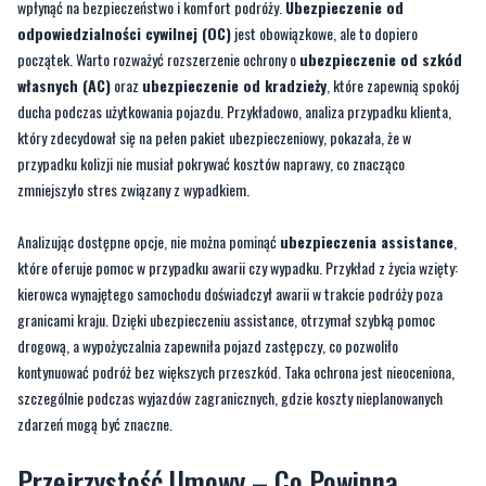
wpłynąć na bezpieczeństwo i komfort podróży.
Ubezpieczenie od
odpowiedzialności cywilnej (OC)
jest obowiązkowe, ale to dopiero
początek. Warto rozważyć rozszerzenie ochrony o
ubezpieczenie od szkód
własnych (AC)
oraz
ubezpieczenie od kradzieży
, które zapewnią spokój
ducha podczas użytkowania pojazdu. Przykładowo, analiza przypadku klienta,
który zdecydował się na pełen pakiet ubezpieczeniowy, pokazała, że w
przypadku kolizji nie musiał pokrywać kosztów naprawy, co znacząco
zmniejszyło stres związany z wypadkiem.
Analizując dostępne opcje, nie można pominąć
ubezpieczenia assistance
,
które oferuje pomoc w przypadku awarii czy wypadku. Przykład z życia wzięty:
kierowca wynajętego samochodu doświadczył awarii w trakcie podróży poza
granicami kraju. Dzięki ubezpieczeniu assistance, otrzymał szybką pomoc
drogową, a wypożyczalnia zapewniła pojazd zastępczy, co pozwoliło
kontynuować podróż bez większych przeszkód. Taka ochrona jest nieoceniona,
szczególnie podczas wyjazdów zagranicznych, gdzie koszty nieplanowanych
zdarzeń mogą być znaczne.
Przejrzystość Umowy – Co Powinna