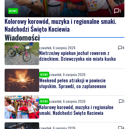
1
NOWE
Kolorowy korowód, muzyka i regionalne smaki.
Nadchodzi Święto Kociewia
Wiadomości
czwartek, 6 sierpnia 2026
4
Nietrzeźwy opiekun jechał rowerem z
dzieckiem. Dziewczynka nie miała kasku
czwartek, 6 sierpnia 2026
NOWE
Weekend pełen atrakcji w powiecie
słupskim. Sprawdź, co zaplanowano
czwartek, 6 sierpnia 2026
1
NOWE
Kolorowy korowód, muzyka i regionalne
smaki. Nadchodzi Święto Kociewia
czwartek, 6 sierpnia 2026
4