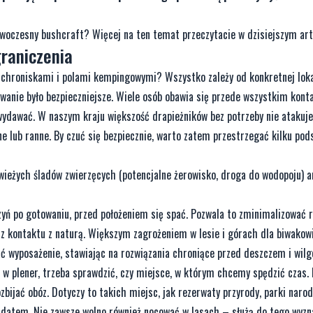
woczesny bushcraft? Więcej na ten temat przeczytacie w dzisiejszym art
raniczenia
schroniskami i polami kempingowymi? Wszystko zależy od konkretnej lokal
owanie było bezpieczniejsze. Wiele osób obawia się przede wszystkim kont
 wydawać. W naszym kraju większość drapieżników bez potrzeby nie atakuje
ne lub ranne. By czuć się bezpiecznie, warto zatem przestrzegać kilku po
świeżych śladów zwierzęcych (potencjalne żerowisko, droga do wodopoju) a
yń po gotowaniu, przed położeniem się spać. Pozwala to zminimalizować 
ę z kontaktu z naturą. Większym zagrożeniem w lesie i górach dla biwakow
 wyposażenie, stawiając na rozwiązania chroniące przed deszczem i wilgo
w plener, trzeba sprawdzić, czy miejsce, w którym chcemy spędzić czas. 
bijać obóz. Dotyczy to takich miejsc, jak rezerwaty przyrody, parki naro
datem. Nie zawsze wolno również nocować w lasach – służą do tego wyzn