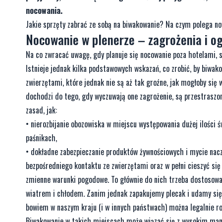
nocowania.
Jakie sprzęty zabrać ze sobą na biwakowanie? Na czym polega no
Nocowanie w plenerze – zagrożenia i og
Na co zwracać uwagę, gdy planuje się nocowanie poza hotelami, 
Istnieje jednak kilka podstawowych wskazań, co zrobić, by biwak
zwierzętami, które jednak nie są aż tak groźne, jak mogłoby się
dochodzi do tego, gdy wyczuwają one zagrożenie, są przestraszo
zasad, jak:
• nierozbijanie obozowiska w miejscu występowania dużej ilości 
paśnikach,
• dokładne zabezpieczanie produktów żywnościowych i mycie nacz
bezpośredniego kontaktu ze zwierzętami oraz w pełni cieszyć si
zmienne warunki pogodowe. To głównie do nich trzeba dostosować
wiatrem i chłodem. Zanim jednak zapakujemy plecak i udamy się 
bowiem w naszym kraju (i w innych państwach) można legalnie roz
Biwakowanie w takich miejscach może wiązać się z wysokim man