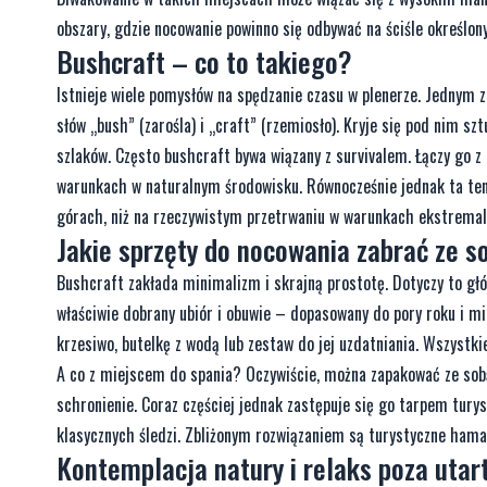
obszary, gdzie nocowanie powinno się odbywać na ściśle określ
Bushcraft – co to takiego?
Istnieje wiele pomysłów na spędzanie czasu w plenerze. Jednym 
słów „bush” (zarośla) i „craft” (rzemiosło). Kryje się pod nim s
szlaków. Często bushcraft bywa wiązany z survivalem. Łączy go 
warunkach w naturalnym środowisku. Równocześnie jednak ta tende
górach, niż na rzeczywistym przetrwaniu w warunkach ekstremal
Jakie sprzęty do nocowania zabrać ze s
Bushcraft zakłada minimalizm i skrajną prostotę. Dotyczy to gł
właściwie dobrany ubiór i obuwie – dopasowany do pory roku i mi
krzesiwo, butelkę z wodą lub zestaw do jej uzdatniania. Wszyst
A co z miejscem do spania? Oczywiście, można zapakować ze sobą
schronienie. Coraz częściej jednak zastępuje się go tarpem tury
klasycznych śledzi. Zbliżonym rozwiązaniem są turystyczne hama
Kontemplacja natury i relaks poza uta