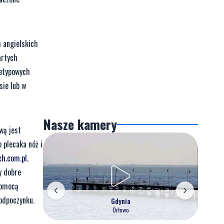
h angielskich
artych
ietypowych
sie lub w
Nasze kamery
wą jest
 plecaka nóż i
ch.com.pl.
y dobre
pomocą
odpoczynku.
Gdynia
Orłowo