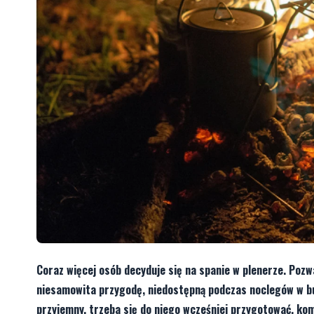
Coraz więcej osób decyduje się na spanie w plenerze. Pozw
niesamowita przygodę, niedostępną podczas noclegów w bud
przyjemny, trzeba się do niego wcześniej przygotować, ko