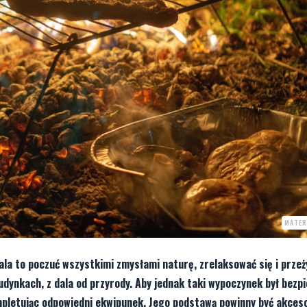
MATER
ala to poczuć wszystkimi zmysłami naturę, zrelaksować się i przeż
ynkach, z dala od przyrody. Aby jednak taki wypoczynek był bezpi
mpletując odpowiedni ekwipunek. Jego podstawą powinny być akceso