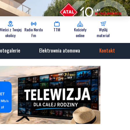
Wieści z Twojej
Radio Norda
TTM
Kościoły
Wyślij
okolicy
Fm
online
materiał
otogalerie
Elektrownia atomowa
Kontakt