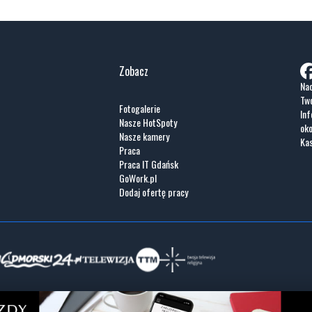
Zobacz
Nad
Two
Fotogalerie
Inf
Nasze HotSpoty
oko
Nasze kamery
Ka
Praca
Praca IT Gdańsk
GoWork.pl
Dodaj ofertę pracy