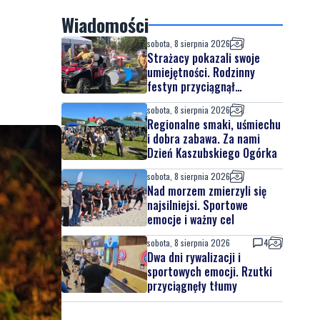
Wiadomości
sobota, 8 sierpnia 2026
Strażacy pokazali swoje
umiejętności. Rodzinny
festyn przyciągnął
mieszkańców oraz gości
sobota, 8 sierpnia 2026
Regionalne smaki, uśmiechu
i dobra zabawa. Za nami
Dzień Kaszubskiego Ogórka
sobota, 8 sierpnia 2026
Nad morzem zmierzyli się
najsilniejsi. Sportowe
emocje i ważny cel
sobota, 8 sierpnia 2026
4
Dwa dni rywalizacji i
sportowych emocji. Rzutki
przyciągnęły tłumy