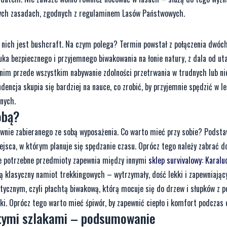
onych zasadach, zgodnych z regulaminem Lasów Państwowych.
z nich jest bushcraft. Na czym polega? Termin powstał z połączenia dwóc
ztuka bezpiecznego i przyjemnego biwakowania na łonie natury, z dala od ut
z nim przede wszystkim nabywanie zdolności przetrwania w trudnych lub n
ncja skupia się bardziej na nauce, co zrobić, by przyjemnie spędzić w le
nych.
obą?
ównie zabieranego ze sobą wyposażenia. Co warto mieć przy sobie? Podsta
ejsca, w którym planuje się spędzanie czasu. Oprócz tego należy zabrać do
kie potrzebne przedmioty zapewnia między innymi
sklep survivalowy: Karalu
 klasyczny namiot trekkingowych – wytrzymały, dość lekki i zapewniając
stycznym, czyli płachtą biwakową, którą mocuje się do drzew i słupków z 
ki. Oprócz tego warto mieć śpiwór, by zapewnić ciepło i komfort podczas 
rtymi szlakami – podsumowanie