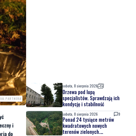
sobota, 8 sierpnia 2026
Drzewa pod lupą
specjalistów. Sprawdzają ich
IAŁ PARTNERA
kondycję i stabilność
sobota, 8 sierpnia 2026
9
yć
Ponad 24 tysiące metrów
eczny i
kwadratowych nowych
terenów zielonych.
ria do