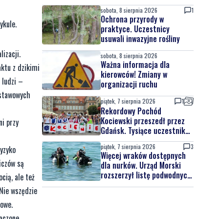
Powstanie nowa przestrzeń
sobota, 8 sierpnia 2026
1
do wypoczynku
Ochrona przyrody w
ykule.
praktyce. Uczestnicy
usuwali inwazyjne rośliny
izacji.
sobota, 8 sierpnia 2026
Ważna informacja dla
aktu z dzikimi
kierowców! Zmiany w
 ludzi –
organizacji ruchu
dstawowych
piątek, 7 sierpnia 2026
1
Rekordowy Pochód
Kociewski przeszedł przez
ni przy
Gdańsk. Tysiące uczestników
na jubileuszowej edycji
piątek, 7 sierpnia 2026
3
ryzyko
Więcej wraków dostępnych
iczów są
dla nurków. Urząd Morski
rozszerzył listę podwodnych
cią, ale też
atrakcji
Nie wszędzie
dowe.
aczone