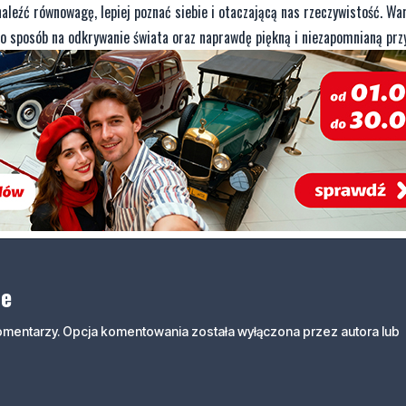
naleźć równowagę, lepiej poznać siebie i otaczającą nas rzeczywistość. Wa
to sposób na odkrywanie świata oraz naprawdę piękną i niezapomnianą prz
ne
komentarzy. Opcja komentowania została wyłączona przez autora lub