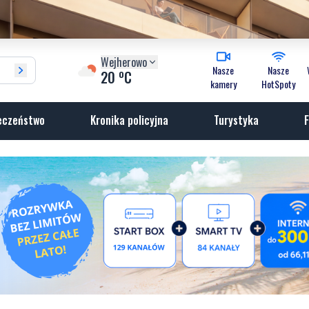
Wejherowo
Nasze
Nasze
o
20
C
kamery
HotSpoty
eczeństwo
Kronika policyjna
Turystyka
F