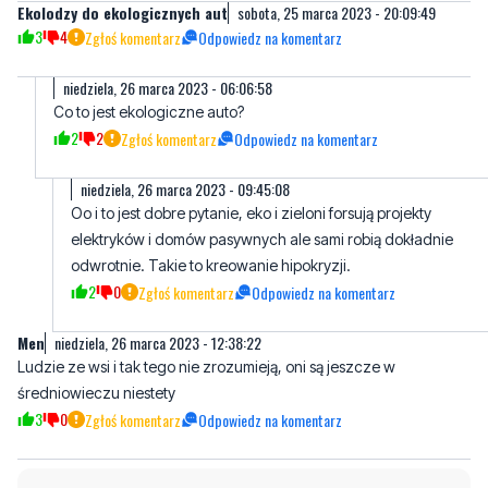
Ekolodzy do ekologicznych aut
sobota, 25 marca 2023 - 20:09:49
3
4
Zgłoś komentarz
Odpowiedz na komentarz
niedziela, 26 marca 2023 - 06:06:58
Co to jest ekologiczne auto?
2
2
Zgłoś komentarz
Odpowiedz na komentarz
niedziela, 26 marca 2023 - 09:45:08
Oo i to jest dobre pytanie, eko i zieloni forsują projekty
elektryków i domów pasywnych ale sami robią dokładnie
odwrotnie. Takie to kreowanie hipokryzji.
2
0
Zgłoś komentarz
Odpowiedz na komentarz
Men
niedziela, 26 marca 2023 - 12:38:22
Ludzie ze wsi i tak tego nie zrozumieją, oni są jeszcze w
średniowieczu niestety
3
0
Zgłoś komentarz
Odpowiedz na komentarz