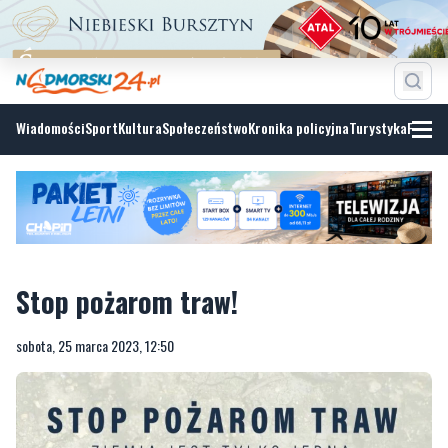
Wiadomości
Sport
Kultura
Społeczeństwo
Kronika policyjna
Turystyka
Fotoga
Stop pożarom traw!
sobota, 25 marca 2023, 12:50