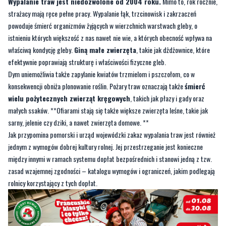
Wypalanie traw jest niedozwolone od 2004 roku.
Mimo to, rok rocznie,
strażacy mają ręce pełne pracy. Wypalanie łąk, trzcinowisk i zakrzaczeń
powoduje śmierć organizmów żyjących w wierzchnich warstwach gleby, o
istnieniu których większość z nas nawet nie wie, a których obecność wpływa na
właściwą kondycję gleby.
Giną małe zwierzęta
, takie jak dżdżownice, które
efektywnie poprawiają strukturę i właściwości fizyczne gleb.
Dym uniemożliwia także zapylanie kwiatów trzmielom i pszczołom, co w
konsekwencji obniża plonowanie roślin. Pożary traw oznaczają także
śmierć
wielu pożytecznych zwierząt kręgowych
, takich jak płazy i gady oraz
małych ssaków. **Ofiarami stają się także większe zwierzęta leśne, takie jak
sarny, jelenie czy dziki, a nawet zwierzęta domowe. **
Jak przypomina pomorski i urząd wojewódzki zakaz wypalania traw jest również
jednym z wymogów dobrej kultury rolnej. Jej przestrzeganie jest konieczne
między innymi w ramach systemu dopłat bezpośrednich i stanowi jedną z tzw.
zasad wzajemnej zgodności – katalogu wymogów i ograniczeń, jakim podlegają
rolnicy korzystający z tych dopłat.