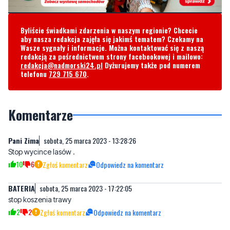
Byliście świadkami zdarzenia w naszym regionie? Chcecie
aby nasza redakcja zajęła się jakimś tematem? Czekamy na
Wasze sygnały i informacje. Można kontaktować się z naszą
redakcją za pośrednictwem strony facebookowej i mailowo:
redakcja@nadmorski24.pl
Dyżurujemy także pod numerem
telefonu
729 715 670
.
Komentarze
Pani Zima
sobota, 25 marca 2023 - 13:28:26
Stop wycince lasów .
10
6
Zgłoś komentarz
Odpowiedz na komentarz
BATERIA
sobota, 25 marca 2023 - 17:22:05
stop koszenia trawy
2
2
Zgłoś komentarz
Odpowiedz na komentarz