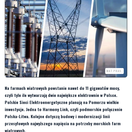
MAT.PRAS.
Na farmach wiatrowych powstanie nawet do 11 gigawatów mocy,
czyli tyle ile wytwarzają dwie największe elektrownie w Polsce.
Polskie Sieci Elektroenergetyczne planują na Pomorzu wielkie
inwestycje. Jedna to Harmony Link, czyli podmorskie połączenie
Polska-Litwa. Kolejne dotyczą budowy i modernizacji linii
przesyłowych najwyższego napięcia na potrzeby morskich farm
wiatrowych.
Stacja elektroenergetyczna do odbierania mocy z farm wiatrowych powstanie w
gminie Choczewo i dalej linie będą rozprowadzone przez Gniewino, Łęczyce,
Luzino, gminę Linia i następnie na południe. W sołectwach, których będzie