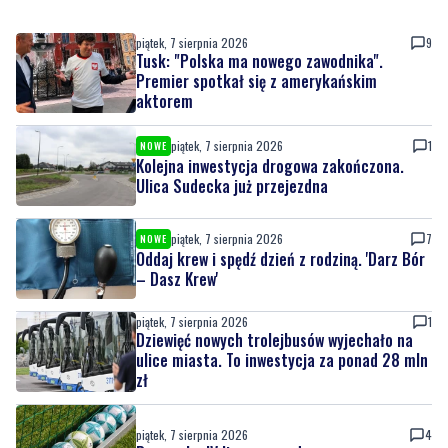
Premier spotkał się z amerykańskim
aktorem
piątek, 7 sierpnia 2026
1
NOWE
Kolejna inwestycja drogowa zakończona.
Ulica Sudecka już przejezdna
piątek, 7 sierpnia 2026
7
NOWE
Oddaj krew i spędź dzień z rodziną. 'Darz Bór
– Dasz Krew'
piątek, 7 sierpnia 2026
1
Dziewięć nowych trolejbusów wyjechało na
ulice miasta. To inwestycja za ponad 28 mln
zł
piątek, 7 sierpnia 2026
4
Pomorska IV liga wraca do gry
piątek, 7 sierpnia 2026
1