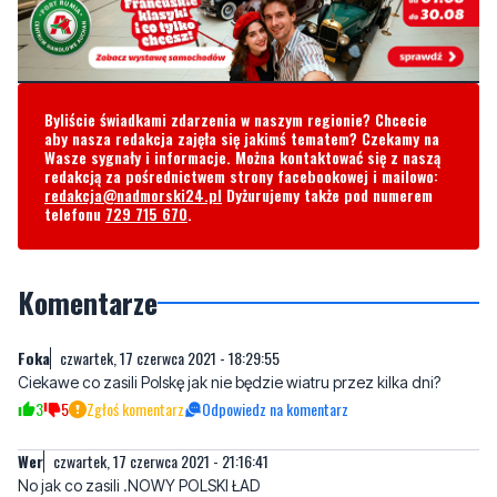
Byliście świadkami zdarzenia w naszym regionie? Chcecie
aby nasza redakcja zajęła się jakimś tematem? Czekamy na
Wasze sygnały i informacje. Można kontaktować się z naszą
redakcją za pośrednictwem strony facebookowej i mailowo:
redakcja@nadmorski24.pl
Dyżurujemy także pod numerem
telefonu
729 715 670
.
Komentarze
Foka
czwartek, 17 czerwca 2021 - 18:29:55
Ciekawe co zasili Polskę jak nie będzie wiatru przez kilka dni?
3
5
Zgłoś komentarz
Odpowiedz na komentarz
Wer
czwartek, 17 czerwca 2021 - 21:16:41
No jak co zasili .NOWY POLSKI ŁAD
2
2
Zgłoś komentarz
Odpowiedz na komentarz
SL
piątek, 18 czerwca 2021 - 08:16:29