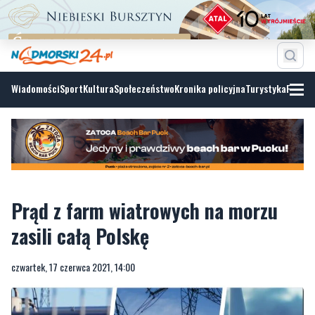
Wiadomości
Sport
Kultura
Społeczeństwo
Kronika policyjna
Turystyka
Fotoga
Prąd z farm wiatrowych na morzu
zasili całą Polskę
czwartek, 17 czerwca 2021, 14:00