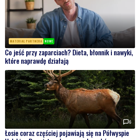
MATERIAŁ PARTNERA
NOWE
Co jeść przy zaparciach? Dieta, błonnik i nawyki,
które naprawdę działają
6
Łosie coraz częściej pojawiają się na Półwyspie
Helskim. Burmistrz chce nowych znaków
drogowych
Wiadomości