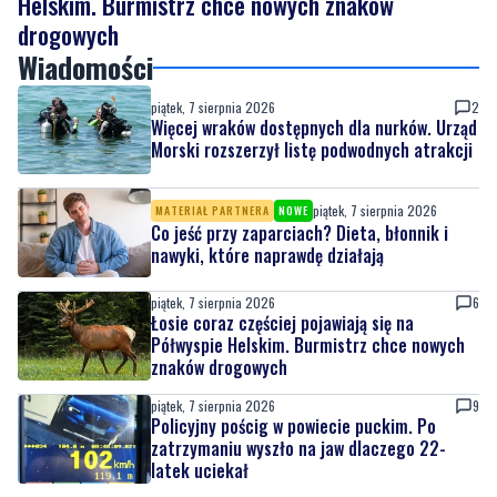
piątek, 7 sierpnia 2026
2
Więcej wraków dostępnych dla nurków. Urząd
Morski rozszerzył listę podwodnych atrakcji
piątek, 7 sierpnia 2026
MATERIAŁ PARTNERA
NOWE
Co jeść przy zaparciach? Dieta, błonnik i
nawyki, które naprawdę działają
piątek, 7 sierpnia 2026
6
Łosie coraz częściej pojawiają się na
Półwyspie Helskim. Burmistrz chce nowych
znaków drogowych
piątek, 7 sierpnia 2026
9
Policyjny pościg w powiecie puckim. Po
zatrzymaniu wyszło na jaw dlaczego 22-
latek uciekał