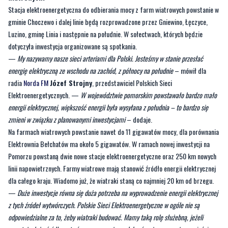
dotyczyła inwestycja organizowane są spotkania.
—
My nazywamy nasze sieci arteriami dla Polski. Jesteśmy w stanie przesłać
energię elektryczną ze wschodu na zachód, z północy na południe
– mówił dla
radia
Norda FM
Józef Strojny
, przedstawiciel Polskich Sieci
Elektroenergetycznych. —
W województwie pomorskim powstawało bardzo mało
energii elektrycznej, większość energii była wysyłana z południa – to bardzo się
zmieni w związku z planowanymi inwestycjami
– dodaje.
Na farmach wiatrowych powstanie nawet do 11 gigawatów mocy, dla porównania
Elektrownia Bełchatów ma około 5 gigawatów. W ramach nowej inwestycji na
Pomorzu powstaną dwie nowe stacje elektroenergetyczne oraz 250 km nowych
linii napowietrznych. Farmy wiatrowe mają stanowić źródło energii elektrycznej
dla całego kraju. Wiadomo już, że wiatraki staną co najmniej 20 km od brzegu.
—
Duże inwestycje równa się duża potrzeba na wyprowadzenie energii elektrycznej
z tych źródeł wytwórczych. Polskie Sieci Elektroenergetyczne w ogóle nie są
odpowiedzialne za to, żeby wiatraki budować. Mamy taką rolę służebną, jeżeli
powstaje duże źródło wytwórcze, my musimy odebrać z niego energię
– wyjaśnia
Józef Strojny.
Kolejną dużą inwestycją, również w naszym regionie jest Harmony Link, czyli