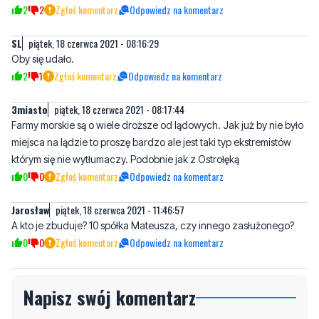
Oby się udało.
2
1
Zgłoś komentarz
Odpowiedz na komentarz
3miasto
piątek, 18 czerwca 2021 - 08:17:44
Farmy morskie są o wiele droższe od lądowych. Jak już by nie było
miejsca na lądzie to proszę bardzo ale jest taki typ ekstremistów
którym się nie wytłumaczy. Podobnie jak z Ostrołęką
0
0
Zgłoś komentarz
Odpowiedz na komentarz
Jarosław
piątek, 18 czerwca 2021 - 11:46:57
A kto je zbuduje? 10 spółka Mateusza, czy innego zasłużonego?
0
0
Zgłoś komentarz
Odpowiedz na komentarz
Napisz swój komentarz
Nie hejtuj, pisz kulturalnie i zgodne z prawem
komentarze! Jeśli widzisz niestosowny wpis -
kliknij "zgłoś nadużycie".