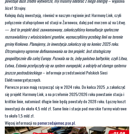
połączenie stałoprądowe od stacji w Żarnowcu, dalej pod morzem aż na Litwę.
—
Jest to projekt dość zaawansowany, zakończyliśmy konsultacje społeczne
rozmawialiśmy z właścicielami gruntów, wyznaczyliśmy przebieg linii na terenie
gminy Krokowa. Planujemy, że inwestycja zakończy się na koniec 2025 roku.
Otrzymujemy ogromne dofinansowania na ten projekt. Jest strategiczny
geopolitycznie dla całej Europy. Pozwala na to, żeby państwa bałtyckie, czyli Litwa,
Łotwa, Estonia przełączyły się na system europejski, a odcięły od starego systemu
jeszcze postradzieckiego
– informuje przedstawiciel Polskich Sieci
Elektroenergetycznych.
Pierwsze prace mają rozpocząć się w 2024 roku. Do końca 2025 ,a zakończyć
się projekt Harmony Link, a na przełomie 2025/2026 roku powstanie stacja i
krótkie linie, natomiast długie linie będą powstały do 2028 roku. Łączny koszt
inwestycji do około 4,5 mld zł. Same linie i stacje pod morskie farmy wiatrowe
to około 1,5 mld zł.
Więcej informacji na
pomorzedajemoc.pse.pl
.