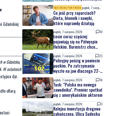
atrakcji
piątek, 7 sierpnia 2026
MATERIAŁ PARTNERA
ów
Co jeść przy zaparciach?
Dieta, błonnik i nawyki,
które naprawdę działają
ki Gdańskiej
piątek, 7 sierpnia 2026
10
Łosie coraz częściej
pojawiają się na Półwyspie
Helskim. Burmistrz chce
nowych znaków drogowych
piątek, 7 sierpnia 2026
23
Policyjny pościg w powiecie
ch w Gdańsku,
puckim. Po zatrzymaniu
k. W ostatnich
wyszło na jaw dlaczego 22-
latek uciekał
astępca dyr.
piątek, 7 sierpnia 2026
14
Tusk: "Polska ma nowego
zawodnika". Premier spotkał
dło ofiarą
się z amerykańskim aktorem
piątek, 7 sierpnia 2026
3
Kolejna inwestycja drogowa
ostaci
zakończona. Ulica Sudecka