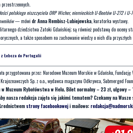
 przestrzennych.
łości polskiego niszczyciela ORP Wicher, niemieckich U-Bootów U-272 i U-7
lowników
— mówi
dr Anna Rembisz-Lubiejewska
, kuratorka wystawy.
litarnego dziedzictwa Zatoki Gdańskiej; są również podstawą do oceny st
orycznych, a także sposobem na zachowanie wiedzy o nich dla przyszłych 
z Łebcza do Portugalii
tała przygotowana przez: Narodowe Muzeum Morskie w Gdańsku, Fundację 
i Krajoznawczych Sp. z o.o., wydawca magazynu Odkrywca, Submerged Foun
w Muzeum Rybołówstwa w Helu. Bilet normalny – 23 zł, ulgowy – 1
aby nasza redakcja zajęła się jakimś tematem? Czekamy na Wasze 
pośrednictwem
strony facebookowej
i mailowo:
redakcja@nadmorski