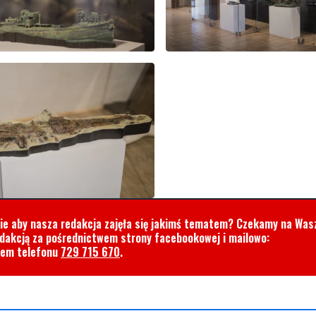
cie aby nasza redakcja zajęła się jakimś tematem? Czekamy na Was
edakcją za pośrednictwem strony facebookowej i mailowo:
rem telefonu
729 715 670
.