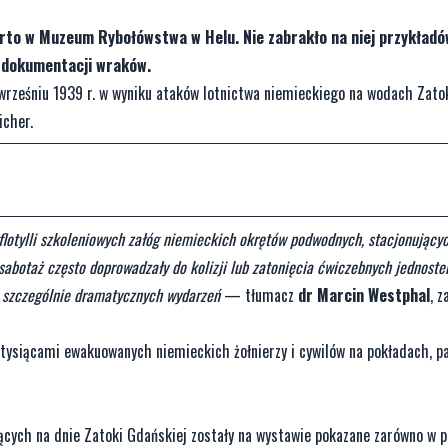
warto w Muzeum Rybołówstwa w Helu. Nie zabrakło na niej przykład
 dokumentacji wraków.
wrześniu 1939 r. w wyniku ataków lotnictwa niemieckiego na wodach Zato
icher.
flotylli szkoleniowych załóg niemieckich okrętów podwodnych, stacjonujący
 sabotaż często doprowadzały do kolizji lub zatonięcia ćwiczebnych jednoste
ą szczególnie dramatycznych wydarzeń
— tłumacz
dr Marcin Westphal
, z
z tysiącami ewakuowanych niemieckich żołnierzy i cywilów na pokładach, pa
ych na dnie Zatoki Gdańskiej zostały na wystawie pokazane zarówno w p