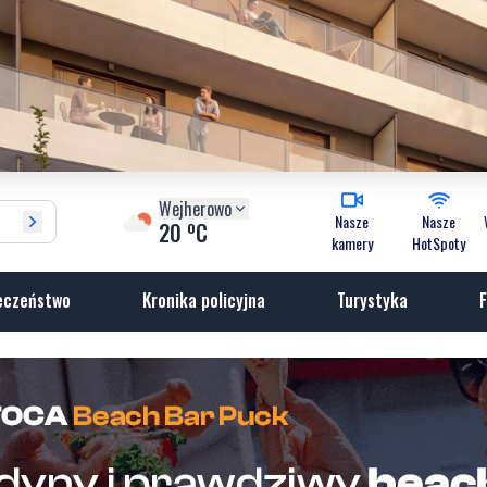
Wejherowo
Nasze
Nasze
o
20
C
kamery
HotSpoty
eczeństwo
Kronika policyjna
Turystyka
F