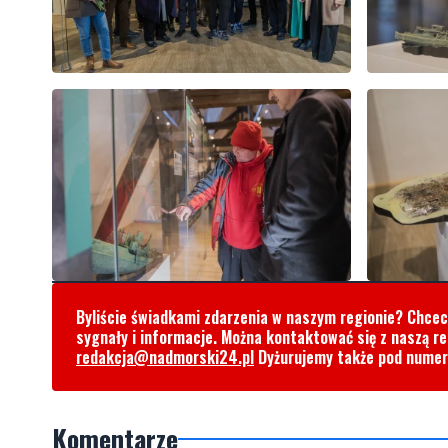
Byliście świadkami zdarzenia w naszym regionie? Chce
sygnały i informacje. Można kontaktować się z naszą r
redakcja@nadmorski24.pl
Dyżurujemy także pod nume
Komentarze