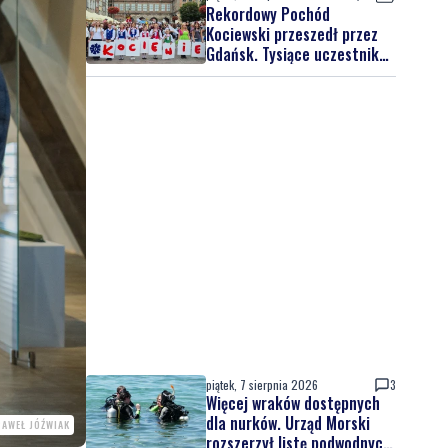
Rekordowy Pochód
Kociewski przeszedł przez
Gdańsk. Tysiące uczestników
na jubileuszowej edycji
piątek, 7 sierpnia 2026
3
Więcej wraków dostępnych
dla nurków. Urząd Morski
PAWEŁ JÓŹWIAK
rozszerzył listę podwodnych