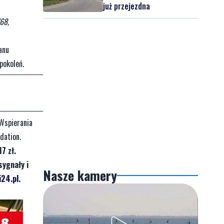
już przejezdna
68,
anu
pokoleń.
Wspierania
dation.
7 zł.
sygnały i
Nasze kamery
24.pl
.