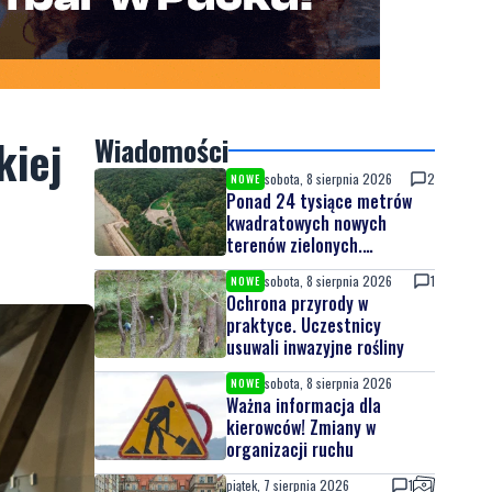
kiej
Wiadomości
sobota, 8 sierpnia 2026
2
NOWE
Ponad 24 tysiące metrów
kwadratowych nowych
terenów zielonych.
Powstanie nowa przestrzeń
sobota, 8 sierpnia 2026
1
NOWE
do wypoczynku
Ochrona przyrody w
praktyce. Uczestnicy
usuwali inwazyjne rośliny
sobota, 8 sierpnia 2026
NOWE
Ważna informacja dla
kierowców! Zmiany w
organizacji ruchu
piątek, 7 sierpnia 2026
1