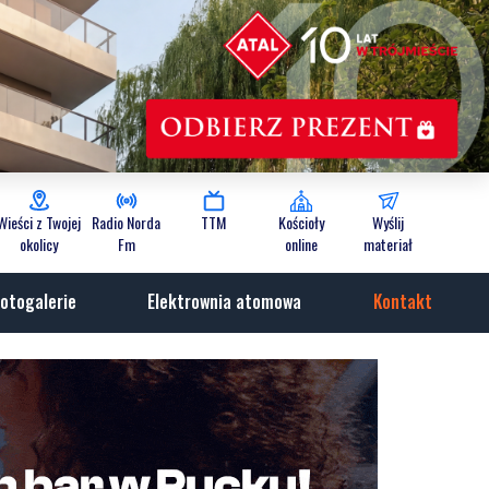
Wieści z Twojej
Radio Norda
TTM
Kościoły
Wyślij
okolicy
Fm
online
materiał
otogalerie
Elektrownia atomowa
Kontakt