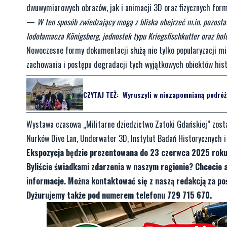
dwuwymiarowych obrazów, jak i animacji 3D oraz fizycznych form
—
W ten sposób zwiedzający mogą z bliska obejrzeć m.in. pozosta
lodołamacza Königsberg, jednostek typu Kriegsfischkutter oraz ho
Nowoczesne formy dokumentacji służą nie tylko popularyzacji mi
zachowania i postępu degradacji tych wyjątkowych obiektów hist
CZYTAJ TEŻ:
Wyruszyli w niezapomnianą podróż 
Wystawa czasowa „Militarne dziedzictwo Zatoki Gdańskiej” zos
Nurków Dive Lan, Underwater 3D, Instytut Badań Historycznych 
Ekspozycja będzie prezentowana do 23 czerwca 2025 roku 
Byliście świadkami zdarzenia w naszym regionie? Chcecie 
informacje. Można kontaktować się z naszą redakcją za 
Dyżurujemy także pod numerem telefonu 729 715 670.