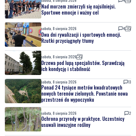
Regionalne smaki, uśmiechu i dobra zabawa.
Za nami Dzień Kaszubskiego Ogórka
sobota, 8 sierpnia 2026
4
Nad morzem zmierzyli się najsilniejsi.
Sportowe emocje i ważny cel
sobota, 8 sierpnia 2026
4
Dwa dni rywalizacji i sportowych emocji.
Rzutki przyciągnęły tłumy
sobota, 8 sierpnia 2026
Drzewa pod lupą specjalistów. Sprawdzają
ich kondycję i stabilność
sobota, 8 sierpnia 2026
13
Ponad 24 tysiące metrów kwadratowych
nowych terenów zielonych. Powstanie nowa
przestrzeń do wypoczynku
sobota, 8 sierpnia 2026
2