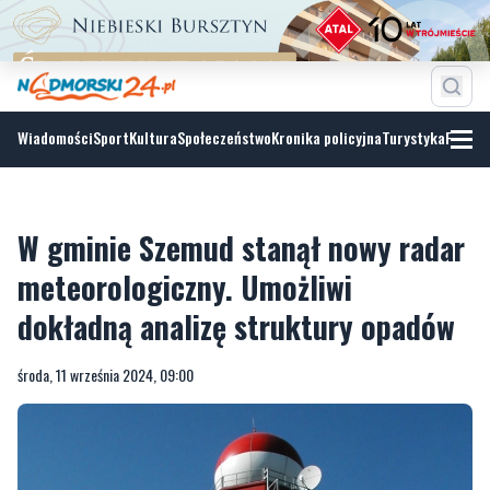
Wiadomości
Sport
Kultura
Społeczeństwo
Kronika policyjna
Turystyka
Fotoga
W gminie Szemud stanął nowy radar
meteorologiczny. Umożliwi
dokładną analizę struktury opadów
środa, 11 września 2024, 09:00