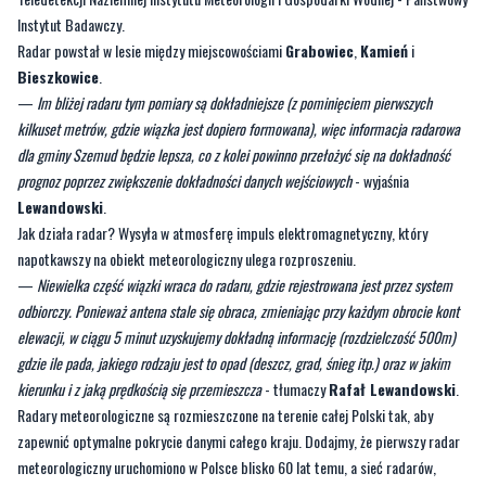
pracy operacyjnej trwały nieco ponad rok. Budowa jest już zakończona i stacja
radarowa działa w trybie operacyjnym
- mówi
Rafał Lewandowski
z Wydziału
Teledetekcji Naziemnej Instytutu Meteorologii i Gospodarki Wodnej - Państwowy
Instytut Badawczy.
Radar powstał w lesie między miejscowościami
Grabowiec
,
Kamień
i
Bieszkowice
.
—
Im bliżej radaru tym pomiary są dokładniejsze (z pominięciem pierwszych
kilkuset metrów, gdzie wiązka jest dopiero formowana), więc informacja radarowa
dla gminy Szemud będzie lepsza, co z kolei powinno przełożyć się na dokładność
prognoz poprzez zwiększenie dokładności danych wejściowych
- wyjaśnia
Lewandowski
.
Jak działa radar? Wysyła w atmosferę impuls elektromagnetyczny, który
napotkawszy na obiekt meteorologiczny ulega rozproszeniu.
—
Niewielka część wiązki wraca do radaru, gdzie rejestrowana jest przez system
odbiorczy. Ponieważ antena stale się obraca, zmieniając przy każdym obrocie kont
elewacji, w ciągu 5 minut uzyskujemy dokładną informację (rozdzielczość 500m)
gdzie ile pada, jakiego rodzaju jest to opad (deszcz, grad, śnieg itp.) oraz w jakim
kierunku i z jaką prędkością się przemieszcza
- tłumaczy
Rafał Lewandowski
.