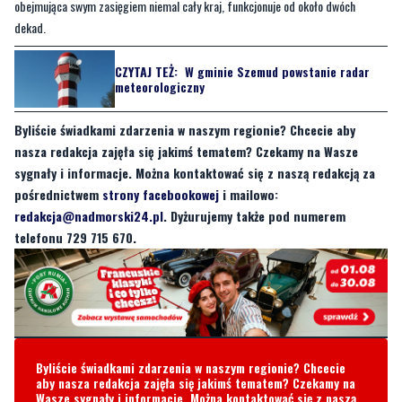
Radary meteorologiczne są rozmieszczone na terenie całej Polski tak, aby
zapewnić optymalne pokrycie danymi całego kraju. Dodajmy, że pierwszy radar
meteorologiczny uruchomiono w Polsce blisko 60 lat temu, a sieć radarów,
obejmująca swym zasięgiem niemal cały kraj, funkcjonuje od około dwóch
dekad.
CZYTAJ TEŻ:
W gminie Szemud powstanie radar
meteorologiczny
Byliście świadkami zdarzenia w naszym regionie? Chcecie aby
nasza redakcja zajęła się jakimś tematem? Czekamy na Wasze
sygnały i informacje. Można kontaktować się z naszą redakcją za
pośrednictwem
strony facebookowej
i mailowo:
redakcja@nadmorski24.pl
. Dyżurujemy także pod numerem
telefonu 729 715 670.