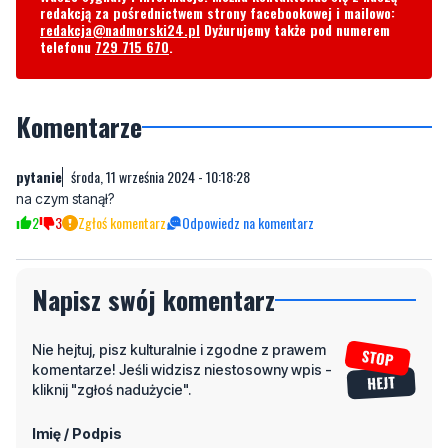
Byliście świadkami zdarzenia w naszym regionie? Chcecie
aby nasza redakcja zajęła się jakimś tematem? Czekamy na
Wasze sygnały i informacje. Można kontaktować się z naszą
redakcją za pośrednictwem strony facebookowej i mailowo:
redakcja@nadmorski24.pl
Dyżurujemy także pod numerem
telefonu
729 715 670
.
Komentarze
pytanie
środa, 11 września 2024 - 10:18:28
na czym stanął?
2
3
Zgłoś komentarz
Odpowiedz na komentarz
Napisz swój komentarz
Nie hejtuj, pisz kulturalnie i zgodne z prawem
komentarze! Jeśli widzisz niestosowny wpis -