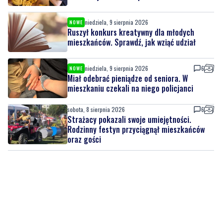
niedziela, 9 sierpnia 2026
NOWE
Wakacyjne inspiracje w muzeum. Rodzinne
warsztaty i twórcze spotkania
niedziela, 9 sierpnia 2026
NOWE
Ruszył konkurs kreatywny dla młodych
mieszkańców. Sprawdź, jak wziąć udział
niedziela, 9 sierpnia 2026
6
NOWE
Miał odebrać pieniądze od seniora. W
mieszkaniu czekali na niego policjanci
sobota, 8 sierpnia 2026
6
Strażacy pokazali swoje umiejętności.
Rodzinny festyn przyciągnął mieszkańców
oraz gości