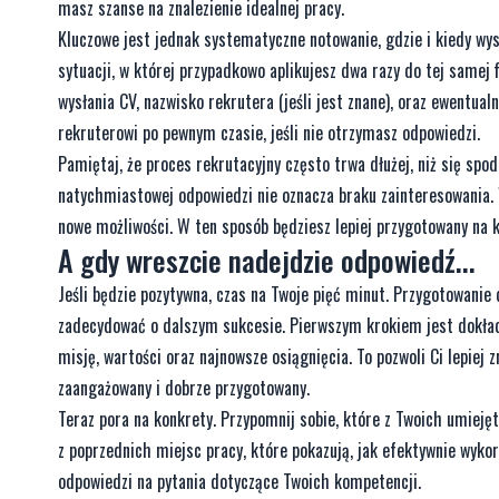
masz szanse na znalezienie idealnej pracy.
Kluczowe jest jednak systematyczne notowanie, gdzie i kiedy wys
sytuacji, w której przypadkowo aplikujesz dwa razy do tej samej 
wysłania CV, nazwisko rekrutera (jeśli jest znane), oraz ewentua
rekruterowi po pewnym czasie, jeśli nie otrzymasz odpowiedzi.
Pamiętaj, że proces rekrutacyjny często trwa dłużej, niż się spo
natychmiastowej odpowiedzi nie oznacza braku zainteresowania. W
nowe możliwości. W ten sposób będziesz lepiej przygotowany na ko
A gdy wreszcie nadejdzie odpowiedź...
Jeśli będzie pozytywna, czas na Twoje pięć minut. Przygotowanie
zadecydować o dalszym sukcesie. Pierwszym krokiem jest dokładne 
misję, wartości oraz najnowsze osiągnięcia. To pozwoli Ci lepiej
zaangażowany i dobrze przygotowany.
Teraz pora na konkrety. Przypomnij sobie, które z Twoich umieję
z poprzednich miejsc pracy, które pokazują, jak efektywnie wykor
odpowiedzi na pytania dotyczące Twoich kompetencji.