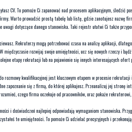
yłasz CV. To pomoże Ci zapanować nad procesem aplikacyjnym, śledzić pos
firmy. Warto prowadzić prostą tabelę lub listę, gdzie zanotujesz nazwę fir
lne uwagi dotyczące danego stanowiska. Taki rejestr ułatwi Ci także przyp
dziewasz. Rekruterzy mogą potrzebować czasu na analizę aplikacji, dlateg
 międzyczasie rozwijaj swoje umiejętności, ucz się nowych rzeczy i bądź
lejne etapy rekrutacji lub na pojawienie się innych interesujących ofert 
 do rozmowy kwalifikacyjnej jest kluczowym etapem w procesie rekrutacji
zapoznanie się z firmą, do której aplikujesz. Przeanalizuj jej stronę in
 zrozumieć, czego firma oczekuje od pracowników, oraz pokaże rekruterowi, 
tności i doświadczeń najlepiej odpowiadają wymaganiom stanowiska. Przyg
zystałeś te umiejętności. To pomoże Ci udzielać precyzyjnych i przekonuj