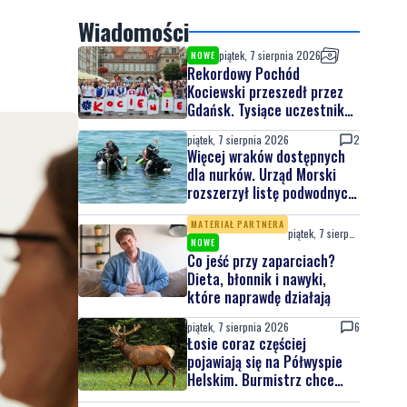
Wiadomości
piątek, 7 sierpnia 2026
NOWE
Rekordowy Pochód
Kociewski przeszedł przez
Gdańsk. Tysiące uczestników
na jubileuszowej edycji
piątek, 7 sierpnia 2026
2
Więcej wraków dostępnych
dla nurków. Urząd Morski
rozszerzył listę podwodnych
atrakcji
MATERIAŁ PARTNERA
piątek, 7 sierpnia 2026
NOWE
Co jeść przy zaparciach?
Dieta, błonnik i nawyki,
które naprawdę działają
piątek, 7 sierpnia 2026
6
Łosie coraz częściej
pojawiają się na Półwyspie
Helskim. Burmistrz chce
nowych znaków drogowych