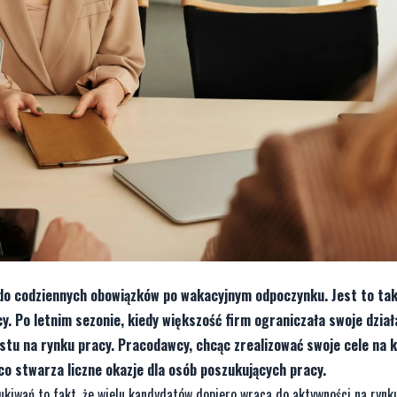
 do codziennych obowiązków po wakacyjnym odpoczynku. Jest to ta
. Po letnim sezonie, kiedy większość firm ograniczała swoje dział
stu na rynku pracy. Pracodawcy, chcąc zrealizować swoje cele na k
o stwarza liczne okazje dla osób poszukujących pracy.
iwań to fakt, że wielu kandydatów dopiero wraca do aktywności na rynku