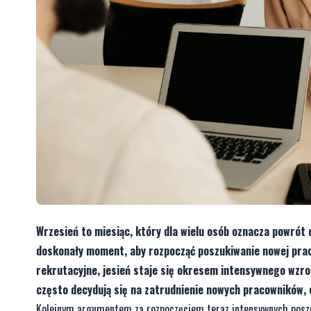
Wrzesień to miesiąc, który dla wielu osób oznacza powrót
doskonały moment, aby rozpocząć poszukiwanie nowej pracy
rekrutacyjne, jesień staje się okresem intensywnego wzro
często decydują się na zatrudnienie nowych pracowników, c
Kolejnym argumentem za rozpoczęciem teraz intensywnych poszuk