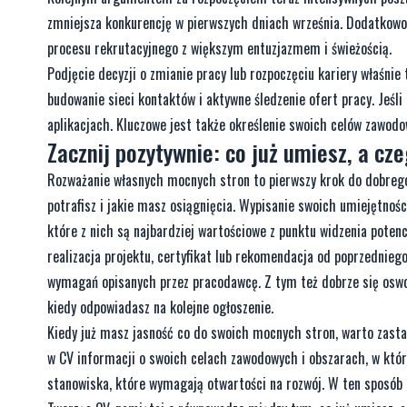
zmniejsza konkurencję w pierwszych dniach września. Dodatkowo, 
procesu rekrutacyjnego z większym entuzjazmem i świeżością.
Podjęcie decyzji o zmianie pracy lub rozpoczęciu kariery właśnie
budowanie sieci kontaktów i aktywne śledzenie ofert pracy. Jeśl
aplikacjach. Kluczowe jest także określenie swoich celów zawod
Zacznij pozytywnie: co już umiesz, a cz
Rozważanie własnych mocnych stron to pierwszy krok do dobrego 
potrafisz i jakie masz osiągnięcia. Wypisanie swoich umiejętnoś
które z nich są najbardziej wartościowe z punktu widzenia poten
realizacja projektu, certyfikat lub rekomendacja od poprzednieg
wymagań opisanych przez pracodawcę. Z tym też dobrze się oswoi
kiedy odpowiadasz na kolejne ogłoszenie.
Kiedy już masz jasność co do swoich mocnych stron, warto zastan
w CV informacji o swoich celach zawodowych i obszarach, w który
stanowiska, które wymagają otwartości na rozwój. W ten sposób