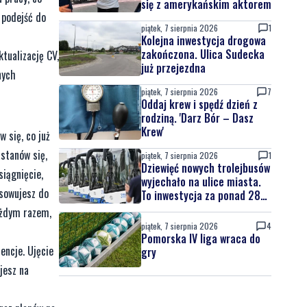
się z amerykańskim aktorem
 podejść do
piątek, 7 sierpnia 2026
1
Kolejna inwestycja drogowa
zakończona. Ulica Sudecka
tualizację CV,
już przejezdna
nych
piątek, 7 sierpnia 2026
7
Oddaj krew i spędź dzień z
rodziną. 'Darz Bór – Dasz
Krew'
 się, co już
astanów się,
piątek, 7 sierpnia 2026
1
Dziewięć nowych trolejbusów
siągnięcie,
wyjechało na ulice miasta.
asowujesz do
To inwestycja za ponad 28
mln zł
ażdym razem,
piątek, 7 sierpnia 2026
4
Pomorska IV liga wraca do
encje. Ujęcie
gry
jesz na