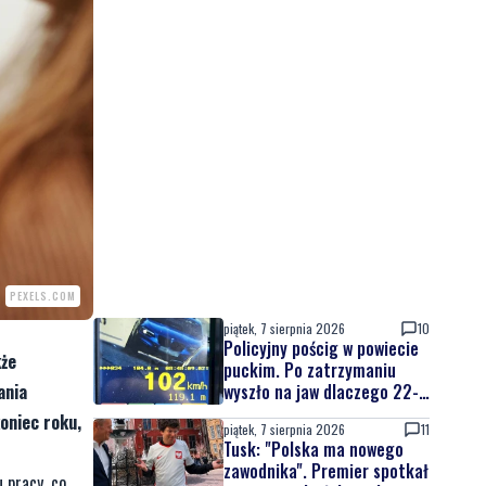
PEXELS.COM
piątek, 7 sierpnia 2026
10
Policyjny pościg w powiecie
kże
puckim. Po zatrzymaniu
wyszło na jaw dlaczego 22-
ania
latek uciekał
oniec roku,
piątek, 7 sierpnia 2026
11
Tusk: "Polska ma nowego
zawodnika". Premier spotkał
 pracy, co