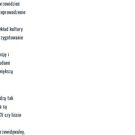
przewidzieć
rzeprowadzenie
kład kultury
przygotowanie
cję i
eudane
większą
odzą tak
a są
V czy liście
przewidywalny,