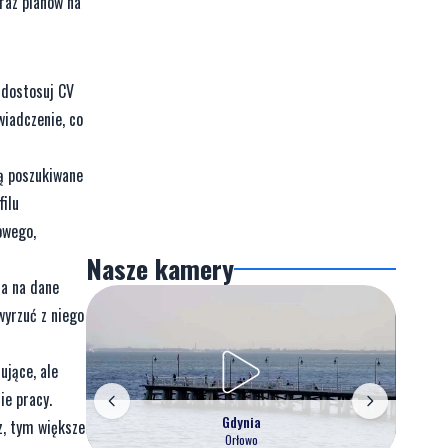
raz planów na
 dostosuj CV
wiadczenie, co
są poszukiwane
filu
owego,
Nasze kamery
ta na dane
wyrzuć z niego
ujące, ale
ie pracy.
Gdynia
z, tym większe
Orłowo