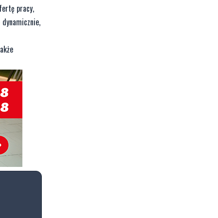
ertę pracy,
ę dynamicznie,
także