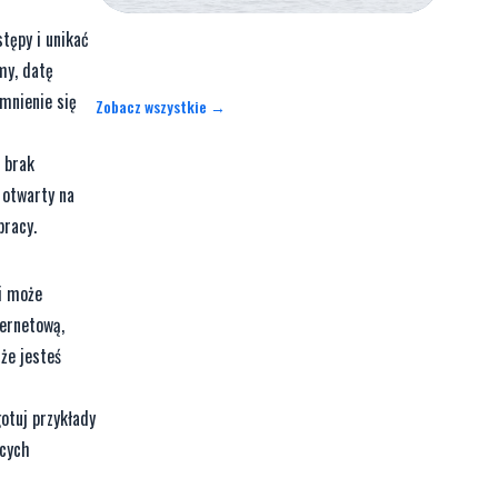
tępy i unikać
my, datę
omnienie się
Zobacz wszystkie →
o brak
 otwarty na
pracy.
 i może
ternetową,
że jesteś
otuj przykłady
ących