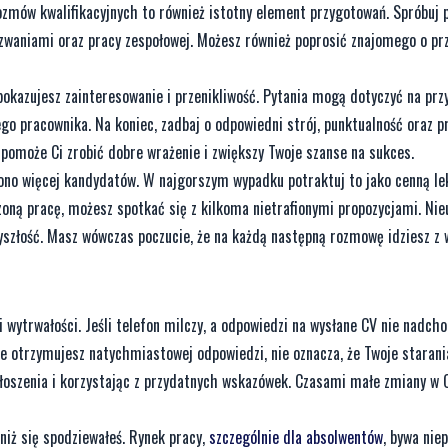
ozmów kwalifikacyjnych to również istotny element przygotowań. Spróbuj 
yzwaniami oraz pracy zespołowej. Możesz również poprosić znajomego o p
okazujesz zainteresowanie i przenikliwość. Pytania mogą dotyczyć na przy
go pracownika. Na koniec, zadbaj o odpowiedni strój, punktualność oraz 
 pomoże Ci zrobić dobre wrażenie i zwiększy Twoje szanse na sukces.
zono więcej kandydatów. W najgorszym wypadku potraktuj to jako cenną lek
oną pracę, możesz spotkać się z kilkoma nietrafionymi propozycjami. Ni
yszłość. Masz wówczas poczucie, że na każdą następną rozmowę idziesz z 
 wytrwałości. Jeśli telefon milczy, a odpowiedzi na wysłane CV nie nadch
 nie otrzymujesz natychmiastowej odpowiedzi, nie oznacza, że Twoje starani
łoszenia i korzystając z przydatnych wskazówek. Czasami małe zmiany w C
 niż się spodziewałeś. Rynek pracy,
szczególnie dla absolwentów
, bywa nie