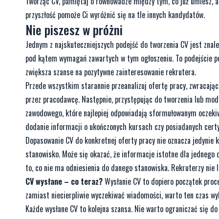
Tworząc CV, pamiętaj o równowadze między tym, co już umiesz, a
przyszłość pomoże Ci wyróżnić się na tle innych kandydatów.
Nie piszesz w próżni
Jednym z najskuteczniejszych podejść do tworzenia CV jest znale
pod kątem wymagań zawartych w tym ogłoszeniu. To podejście poz
zwiększa szanse na pozytywne zainteresowanie rekrutera.
Przede wszystkim starannie przeanalizuj ofertę pracy, zwracają
przez pracodawcę. Następnie, przystępując do tworzenia lub mody
zawodowego, które najlepiej odpowiadają sformułowanym oczeki
dodanie informacji o ukończonych kursach czy posiadanych certy
Dopasowanie CV do konkretnej oferty pracy nie oznacza jedynie 
stanowisko. Może się okazać, że informacje istotne dla jednego o
to, co nie ma odniesienia do danego stanowiska. Rekruterzy nie 
CV wysłane – co teraz?
Wysłanie CV to dopiero początek proce
zamiast niecierpliwie wyczekiwać wiadomości, warto ten czas wy
Każde wysłane CV to kolejna szansa. Nie warto ograniczać się do 