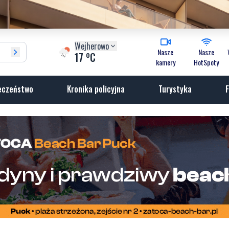
Wejherowo
Nasze
Nasze
o
17
C
kamery
HotSpoty
eczeństwo
Kronika policyjna
Turystyka
F