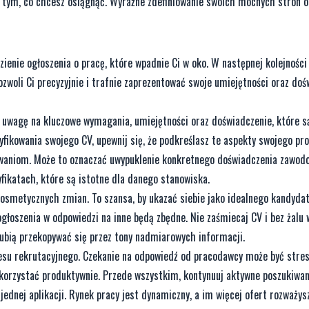
 tym, co chcesz osiągnąć. Wyraźne zdefiniowanie swoich mocnych stron o
zienie ogłoszenia o pracę, które wpadnie Ci w oko. W następnej kolejności
woli Ci precyzyjnie i trafnie zaprezentować swoje umiejętności oraz doś
c uwagę na kluczowe wymagania, umiejętności oraz doświadczenie, które 
fikowania swojego CV, upewnij się, że podkreślasz te aspekty swojego pro
waniom. Może to oznaczać uwypuklenie konkretnego doświadczenia zawod
fikatach, które są istotne dla danego stanowiska.
kosmetycznych zmian. To szansa, by ukazać siebie jako idealnego kandyda
głoszenia w odpowiedzi na inne będą zbędne. Nie zaśmiecaj CV i bez żalu 
lubią przekopywać się przez tony nadmiarowych informacji.
su rekrutacyjnego. Czekanie na odpowiedź od pracodawcy może być stres
korzystać produktywnie. Przede wszystkim, kontynuuj aktywne poszukiwan
jednej aplikacji. Rynek pracy jest dynamiczny, a im więcej ofert rozważys