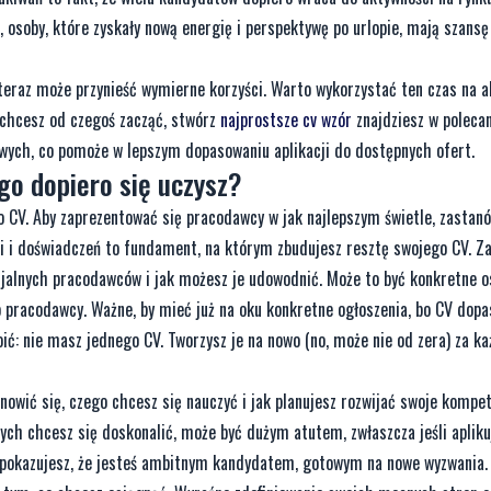
osoby, które zyskały nową energię i perspektywę po urlopie, mają szansę
 teraz może przynieść wymierne korzyści. Warto wykorzystać ten czas na ak
i chcesz od czegoś zacząć, stwórz
najprostsze cv wzór
znajdziesz w poleca
owych, co pomoże w lepszym dopasowaniu aplikacji do dostępnych ofert.
ego dopiero się uczysz?
CV. Aby zaprezentować się pracodawcy w jak najlepszym świetle, zastanów
ci i doświadczeń to fundament, na którym zbudujesz resztę swojego CV. Z
cjalnych pracodawców i jak możesz je udowodnić. Może to być konkretne o
o pracodawcy. Ważne, by mieć już na oku konkretne ogłoszenia, bo CV dop
ć: nie masz jednego CV. Tworzysz je na nowo (no, może nie od zera) za k
owić się, czego chcesz się nauczyć i jak planujesz rozwijać swoje kompet
ch chcesz się doskonalić, może być dużym atutem, zwłaszcza jeśli apliku
 pokazujesz, że jesteś ambitnym kandydatem, gotowym na nowe wyzwania.