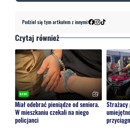
Podziel się tym artkułem z innymi:
Czytaj również
NOWE
Miał odebrać pieniądze od seniora.
Strażacy 
W mieszkaniu czekali na niego
umiejętno
policjanci
przyciąg
gości