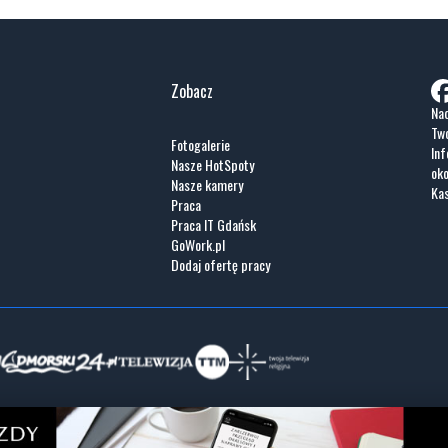
Zobacz
Nad
Two
Fotogalerie
Inf
Nasze HotSpoty
oko
Nasze kamery
Ka
Praca
Praca IT Gdańsk
GoWork.pl
Dodaj ofertę pracy