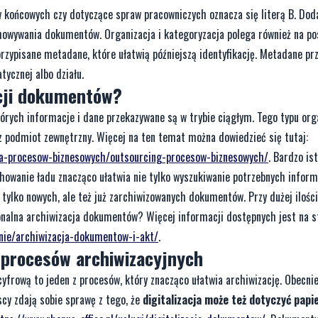
końcowych czy dotyczące spraw pracowniczych oznacza się literą B. Dodaj
zechowywania dokumentów. Organizacja i kategoryzacja polega również na 
zypisane metadane, które ułatwią późniejszą identyfikację. Metadane pr
tycznej albo działu.
acji dokumentów?
órych informacje i dane przekazywane są w trybie ciągłym. Tego typu org
z podmiot zewnętrzny. Więcej na ten temat można dowiedzieć się tutaj:
cja-procesow-biznesowych/outsourcing-procesow-biznesowych/
. Bardzo is
howanie ładu znacząco ułatwia nie tylko wyszukiwanie potrzebnych informa
 tylko nowych, ale też już zarchiwizowanych dokumentów. Przy dużej ilośc
onalna archiwizacja dokumentów? Więcej informacji dostępnych jest na s
anie/archiwizacja-dokumentow-i-akt/
.
i procesów archiwizacyjnych
cyfrową to jeden z procesów, który znacząco ułatwia archiwizację. Obecni
scy zdają sobie sprawę z tego, że
digitalizacja może też dotyczyć papi