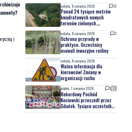
rchiwizuje
sobota, 8 sierpnia 2026
12
Ponad 24 tysiące metrów
okumenty?
kwadratowych nowych
terenów zielonych.
Powstanie nowa przestrzeń
sobota, 8 sierpnia 2026
2
do wypoczynku
ryczną i
Ochrona przyrody w
praktyce. Uczestnicy
usuwali inwazyjne rośliny
sobota, 8 sierpnia 2026
Ważna informacja dla
kierowców! Zmiany w
organizacji ruchu
piątek, 7 sierpnia 2026
1
Rekordowy Pochód
Kociewski przeszedł przez
Gdańsk. Tysiące uczestników
na jubileuszowej edycji