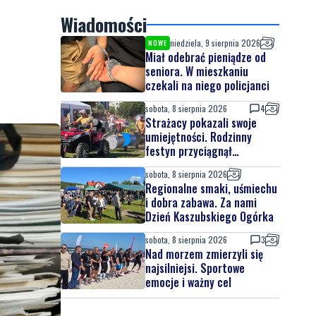
Wiadomości
niedziela, 9 sierpnia 2026
NOWE
Miał odebrać pieniądze od
seniora. W mieszkaniu
czekali na niego policjanci
sobota, 8 sierpnia 2026
4
Strażacy pokazali swoje
umiejętności. Rodzinny
festyn przyciągnął
mieszkańców oraz gości
sobota, 8 sierpnia 2026
Regionalne smaki, uśmiechu
i dobra zabawa. Za nami
Dzień Kaszubskiego Ogórka
sobota, 8 sierpnia 2026
3
Nad morzem zmierzyli się
najsilniejsi. Sportowe
emocje i ważny cel