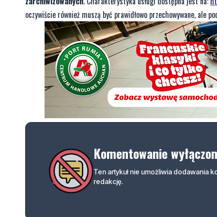
zarchiwizowanych
. Charakterystyka usługi dostępna jest na:
ht
oczywiście również muszą być prawidłowo przechowywane, ale poc
Komentowanie wyłączo
Ten artykuł nie umożliwia dodawania 
redakcję.