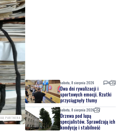
sobota, 8 sierpnia 2026
4
Dwa dni rywalizacji i
sportowych emocji. Rzutki
przyciągnęły tłumy
sobota, 8 sierpnia 2026
Drzewa pod lupą
IAŁ PARTNERA
specjalistów. Sprawdzają ich
kondycję i stabilność