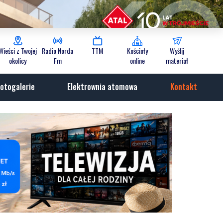
Wieści z Twojej
Radio Norda
TTM
Kościoły
Wyślij
okolicy
Fm
online
materiał
otogalerie
Elektrownia atomowa
Kontakt