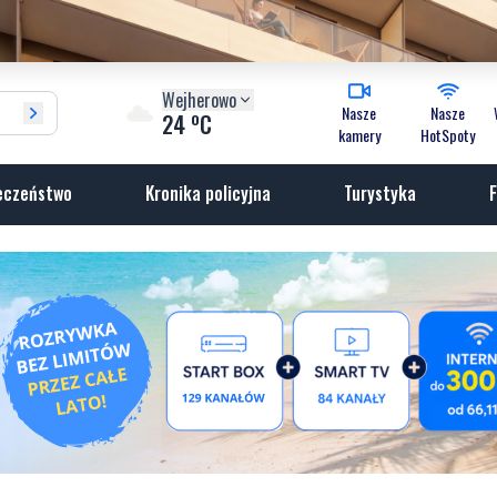
Wejherowo
Nasze
Nasze
o
24
C
kamery
HotSpoty
eczeństwo
Kronika policyjna
Turystyka
F