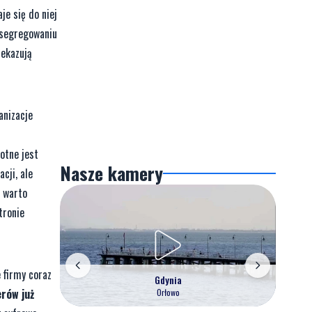
e się do niej
posegregowaniu
zekazują
anizacje
totne jest
Nasze kamery
cji, ale
i warto
tronie
e firmy coraz
Gdynia
erów już
Orłowo