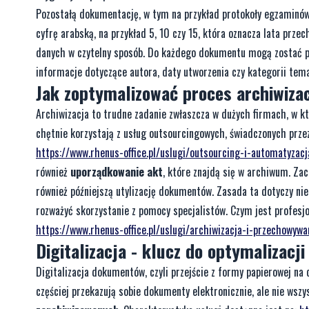
Pozostałą dokumentację, w tym na przykład protokoły egzaminów 
cyfrę arabską, na przykład 5, 10 czy 15, która oznacza lata pr
danych w czytelny sposób. Do każdego dokumentu mogą zostać pr
informacje dotyczące autora, daty utworzenia czy kategorii tema
Jak zoptymalizować proces archiwiz
Archiwizacja to trudne zadanie zwłaszcza w dużych firmach, w kt
chętnie korzystają z usług outsourcingowych, świadczonych prze
https://www.rhenus-office.pl/uslugi/outsourcing-i-automatyza
również
uporządkowanie akt
, które znajdą się w archiwum. Zac
również późniejszą utylizację dokumentów. Zasada ta dotyczy nie
rozważyć skorzystanie z pomocy specjalistów. Czym jest profesj
https://www.rhenus-office.pl/uslugi/archiwizacja-i-przechowyw
Digitalizacja - klucz do optymalizacj
Digitalizacja dokumentów, czyli przejście z formy papierowej na 
częściej przekazują sobie dokumenty elektronicznie, ale nie wszy