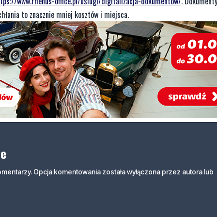
tps://www.rhenus-office.pl/uslugi/digitalizacja-dokumentow/
. Dokumenty
hłania to znacznie mniej kosztów i miejsca.
ne
komentarzy. Opcja komentowania została wyłączona przez autora lub