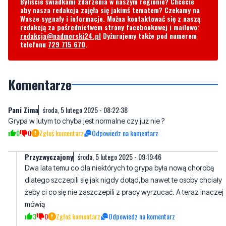
telefonu
729 715 670
.
Komentarze
Pani Zima
środa, 5 lutego 2025 - 08:22:38
Grypa w lutym to chyba jest normalne czy już nie ?
0
0
Zgłoś komentarz
Odpowiedz na komentarz
Przyzwyczajony
środa, 5 lutego 2025 - 09:19:46
Dwa lata temu co dla niektórych to grypa była nową chorobą
dlatego szczepili się jak nigdy dotąd,ba nawet te osoby chciały
żeby ci co się nie zaszczepili z pracy wyrzucać. A teraz inaczej
mówią
3
0
Zgłoś komentarz
Odpowiedz na komentarz
.
środa, 5 lutego 2025 - 08:27:01
A gdzie się podział zabójczy covid?