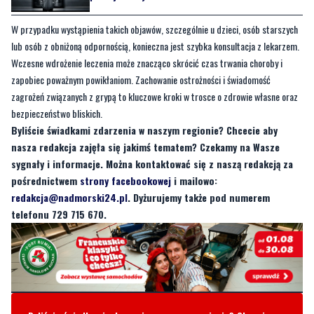
Wczesne wdrożenie leczenia może znacząco skrócić czas trwania choroby i
zapobiec poważnym powikłaniom. Zachowanie ostrożności i świadomość
zagrożeń związanych z grypą to kluczowe kroki w trosce o zdrowie własne oraz
bezpieczeństwo bliskich.
Byliście świadkami zdarzenia w naszym regionie? Chcecie aby
nasza redakcja zajęła się jakimś tematem? Czekamy na Wasze
sygnały i informacje. Można kontaktować się z naszą redakcją za
pośrednictwem
strony facebookowej
i mailowo:
redakcja@nadmorski24.pl
. Dyżurujemy także pod numerem
telefonu 729 715 670.
Byliście świadkami zdarzenia w naszym regionie? Chcecie
aby nasza redakcja zajęła się jakimś tematem? Czekamy na
Wasze sygnały i informacje. Można kontaktować się z naszą
redakcją za pośrednictwem strony facebookowej i mailowo:
redakcja@nadmorski24.pl
Dyżurujemy także pod numerem