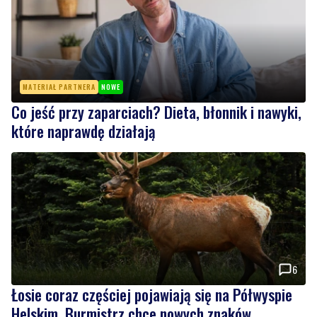
MATERIAŁ PARTNERA
NOWE
Co jeść przy zaparciach? Dieta, błonnik i nawyki,
które naprawdę działają
6
Łosie coraz częściej pojawiają się na Półwyspie
Helskim. Burmistrz chce nowych znaków
drogowych
Wiadomości