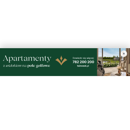
Nasze kamery
×
Gdynia
Orłowo