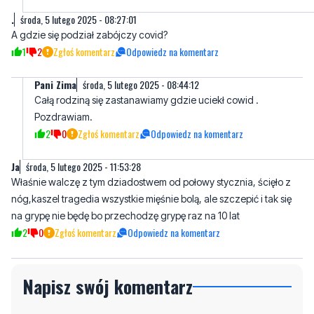
1
2
Zgłoś komentarz
Odpowiedz na komentarz
Pani Zima
środa, 5 lutego 2025 - 08:44:12
Całą rodziną się zastanawiamy gdzie uciekł cowid .
Pozdrawiam.
2
0
Zgłoś komentarz
Odpowiedz na komentarz
Ja
środa, 5 lutego 2025 - 11:53:28
Właśnie walczę z tym dziadostwem od połowy stycznia, ścięło z
nóg,kaszel tragedia wszystkie mięśnie bolą, ale szczepić i tak się
na grypę nie będę bo przechodzę grypę raz na 10 lat
2
0
Zgłoś komentarz
Odpowiedz na komentarz
Napisz swój komentarz
Nie hejtuj, pisz kulturalnie i zgodne z prawem
komentarze! Jeśli widzisz niestosowny wpis -
kliknij "zgłoś nadużycie".