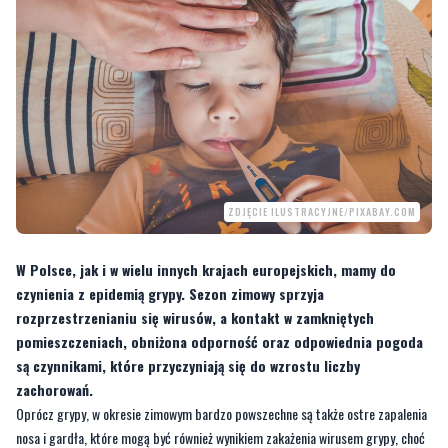
ZDJĘCIE ILUSTRACYJNE/PIXABAY.COM
W Polsce, jak i w wielu innych krajach europejskich, mamy do
czynienia z epidemią grypy. Sezon zimowy sprzyja
rozprzestrzenianiu się wirusów, a kontakt w zamkniętych
pomieszczeniach, obniżona odporność oraz odpowiednia pogoda
są czynnikami, które przyczyniają się do wzrostu liczby
zachorowań.
Oprócz grypy, w okresie zimowym bardzo powszechne są także ostre zapalenia
nosa i gardła, które mogą być również wynikiem zakażenia wirusem grypy, choć
często nie są testowane. Warto pamiętać, że wirusy grypy mogą powodować
różnorodne objawy, dlatego każdą infekcję należy traktować poważnie.
—
W Polsce, podobnie jak w wielu innych krajach europejskich, mamy do czynienia