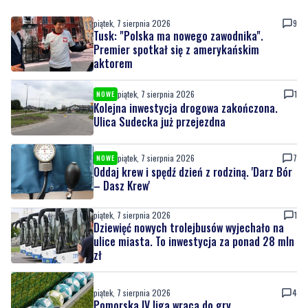
aktorem
piątek, 7 sierpnia 2026
1
NOWE
Kolejna inwestycja drogowa zakończona.
Ulica Sudecka już przejezdna
piątek, 7 sierpnia 2026
7
NOWE
Oddaj krew i spędź dzień z rodziną. 'Darz Bór
– Dasz Krew'
piątek, 7 sierpnia 2026
1
Dziewięć nowych trolejbusów wyjechało na
ulice miasta. To inwestycja za ponad 28 mln
zł
piątek, 7 sierpnia 2026
4
Pomorska IV liga wraca do gry
piątek, 7 sierpnia 2026
1