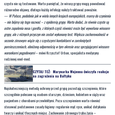
– nie bójmy się tego nazwać – z epidemią grypy. Warto dodać, że równie częste są
ostre zapalenia nosa i gardła, z których część również może być wywołana wirusem
grypy, ale z różnych przyczyn nie został wykonany test. Większa zachorowalność w
sezonie zimowym wiąże się z częstszymi kontaktami w zamkniętych
pomieszczeniach, obniżoną odpornością w tym okresie oraz sprzyjającymi wirusom
warunkami pogodowymi
– mówi Krzysztof Urban, specjalista medycyny
rodzinnej enel-med.
CZYTAJ TEŻ:
Marynarka Wojenna ćwiczyła reakcje
na zagrożenia na Bałtyku
Najskuteczniejszą metodą ochrony przed grypą pozostają szczepienia, które
szczególnie polecane są osobom starszym, dzieciom, kobietom w ciąży oraz
pacjentom z chorobami przewlekłymi. Poza szczepieniem warto również
stosować podstawowe zasady higieny: regularnie myć ręce, unikać dotykania
twarzy i unikać tłocznych miejsc. Zachowanie zdrowego trybu życia –
zbilansowana dieta, odpowiednia ilość snu i aktywność fizyczna – wspiera układ
odpornościowy i zmniejsza ryzyko infekcji.
Testowanie na grypę staje się kluczowym elementem w diagnostyce i szybkim