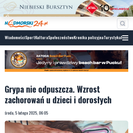
Wiadomości
Sport
Kultura
Społeczeństwo
Kronika policyjna
Turystyka
Fotoga
Grypa nie odpuszcza. Wzrost
zachorowań u dzieci i dorosłych
środa, 5 lutego 2025, 06:05