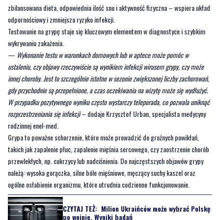
wykrywaniu zakażenia.
—
Wykonanie testu w warunkach domowych lub w aptece może pomóc w
ustaleniu, czy objawy rzeczywiście są wynikiem infekcji wirusem grypy, czy może
innej choroby. Jest to szczególnie istotne w sezonie zwiększonej liczby zachorowań,
gdy przychodnie są przepełnione, a czas oczekiwania na wizytę może się wydłużyć.
W przypadku pozytywnego wyniku często wystarczy teleporada, co pozwala uniknąć
rozprzestrzeniania się infekcji
– dodaje Krzysztof Urban, specjalista medycyny
rodzinnej enel-med.
Grypa to poważne schorzenie, które może prowadzić do groźnych powikłań,
takich jak zapalenie płuc, zapalenie mięśnia sercowego, czy zaostrzenie chorób
przewlekłych, np. cukrzycy lub nadciśnienia. Do najczęstszych objawów grypy
należą: wysoka gorączka, silne bóle mięśniowe, męczący suchy kaszel oraz
ogólne osłabienie organizmu, które utrudnia codzienne funkcjonowanie.
CZYTAJ TEŻ:
Milion Ukraińców może wybrać Polskę
po wojnie. Wyniki badań
W przypadku wystąpienia takich objawów, szczególnie u dzieci, osób starszych
lub osób z obniżoną odpornością, konieczna jest szybka konsultacja z lekarzem.