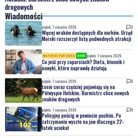
piątek, 7 sierpnia 2026
2
Więcej wraków dostępnych dla nurków. Urząd
Morski rozszerzył listę podwodnych atrakcji
piątek, 7 sierpnia 2026
MATERIAŁ PARTNERA
NOWE
Co jeść przy zaparciach? Dieta, błonnik i
nawyki, które naprawdę działają
piątek, 7 sierpnia 2026
6
Łosie coraz częściej pojawiają się na
Półwyspie Helskim. Burmistrz chce nowych
znaków drogowych
piątek, 7 sierpnia 2026
9
Policyjny pościg w powiecie puckim. Po
zatrzymaniu wyszło na jaw dlaczego 22-
latek uciekał