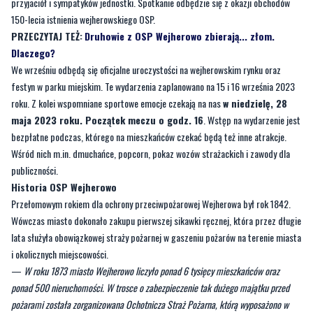
przyjaciół i sympatyków jednostki. Spotkanie odbędzie się z okazji obchodów
150-lecia istnienia wejherowskiego OSP.
PRZECZYTAJ TEŻ:
Druhowie z OSP Wejherowo zbierają... złom.
Dlaczego?
We wrześniu odbędą się oficjalne uroczystości na wejherowskim rynku oraz
festyn w parku miejskim. Te wydarzenia zaplanowano na 15 i 16 września 2023
roku. Z kolei wspomniane sportowe emocje czekają na nas
w niedzielę, 28
maja 2023 roku. Początek meczu o godz. 16
. Wstęp na wydarzenie jest
bezpłatne podczas, którego na mieszkańców czekać będą też inne atrakcje.
Wśród nich m.in. dmuchańce, popcorn, pokaz wozów strażackich i zawody dla
publiczności.
Historia OSP Wejherowo
Przełomowym rokiem dla ochrony przeciwpożarowej Wejherowa był rok 1842.
Wówczas miasto dokonało zakupu pierwszej sikawki ręcznej, która przez długie
lata służyła obowiązkowej straży pożarnej w gaszeniu pożarów na terenie miasta
i okolicznych miejscowości.
—
W roku 1873 miasto Wejherowo liczyło ponad 6 tysięcy mieszkańców oraz
ponad 500 nieruchomości. W trosce o zabezpieczenie tak dużego majątku przed
pożarami została zorganizowana Ochotnicza Straż Pożarna, którą wyposażono w