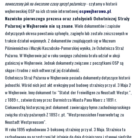
nowoczesny jak na ówczesne czasy sprzęt pożarniczy
- czytamy o historii
wejherowskiej OSP na ich stronie internetowej
ospwejherowo.pl
.
Nazwisko pierwszego prezesa oraz założycieli Ochotniczej Straży
Pożarnej w Wejherowie nie są znane
. Wiele dokumentów i zapisów
dotyczących okresu powstania spłonęło, zaginęło lub zostało zniszczonych w
trakcie działań wojennych. Z dokumentów znajdujących się w Muzeum
Piśmiennictwa i Muzyki Kaszubsko-Pomorskiej wynika, że Ochotnicza Straż
Pożarna. W Wejherowie już w roku swojego założenia brała udział w akcji
gaśniczej w Wejherowie. Jednak dokumenty związane z początkami OSP są
skąpe i trudno z nich odtworzyć jej działalność.
Ochotnicza Straż Pożarna w Wejherowie posiada dokumenty dotyczące historii
jednostki. Wśród nich jest akt erekcyjny pod budowę strażnicy przy ul. 3 Maja 2
w Wejherowie. Inny dokument to: "Statut der Freiwilligen zu Neustadt Westpr.",
z 1889 r., zatwierdzony przez Burmistrza Miasta Pana Maerz z 1891 r.
Ciekawostką historyczną jest dokument zawierający hymn zachodniopruskiego
związku straży pożarnych Z 1893 r. pt. "Westpreussichen Feuerwehrtag zu
Neustadt Westpreussen".
W roku 1895 wybudowano 3-boksową strażnicę przy ul. 3 Maja. Strażnica ta
rozbudowana na przestrzeni lat istnieje do dnia dzisiejszego i stanowi siedzibę