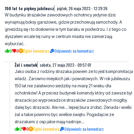
150 lat to piękny jubileusz
piątek, 26 maja 2023 - 12:29:26
W budynku strażaków zawodowych ochotnicy jedynie dziś
wynajmują boksy garażowe, gdzie przechowują samochody. A
gnieżdzą się i to dosłownie w tym baraku w podwórzu. I z tego co
slyszalem wcale tej ruiny w centrum miasta nie zamierzają
wyburzać.
6
0
Zgłoś komentarz
Odpowiedz na komentarz
Żal i smutek
sobota, 27 maja 2023 - 09:57:01
Jako osoba z rodziny strazaka powiem ze to jest kompromitacja
wladz. Zarowno miejskich jak i powiatowych. W rok jubileuszu
150 lat nie zalatwiono siedziby na miarę 21 wieku dla
ochotników! A przeciez budynek komendy który od zawsze byl
strazacki po wyprowadzce strazaków zawodowych mogłby
dalej byc strazacki. Ale nie... lepiej biura zrobić. Żenada i wielki
żal a takie powinno byc wielkie święto. Pogadajcie ze
strazakami z osp jakie mają nastroje...
2
0
Zgłoś komentarz
Odpowiedz na komentarz