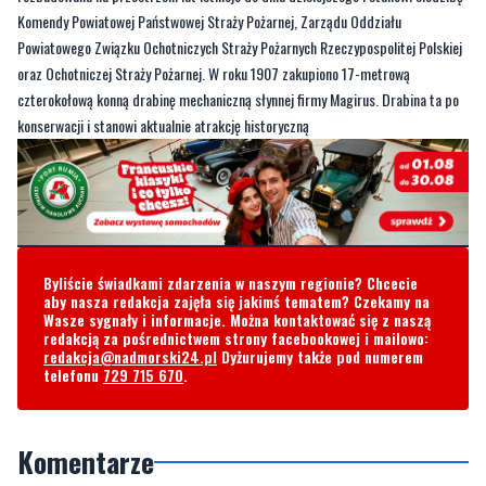
Komendy Powiatowej Państwowej Straży Pożarnej, Zarządu Oddziału
Powiatowego Związku Ochotniczych Straży Pożarnych Rzeczypospolitej Polskiej
oraz Ochotniczej Straży Pożarnej. W roku 1907 zakupiono 17-metrową
czterokołową konną drabinę mechaniczną słynnej firmy Magirus. Drabina ta po
konserwacji i stanowi aktualnie atrakcję historyczną
Byliście świadkami zdarzenia w naszym regionie? Chcecie
aby nasza redakcja zajęła się jakimś tematem? Czekamy na
Wasze sygnały i informacje. Można kontaktować się z naszą
redakcją za pośrednictwem strony facebookowej i mailowo:
redakcja@nadmorski24.pl
Dyżurujemy także pod numerem
telefonu
729 715 670
.
Komentarze