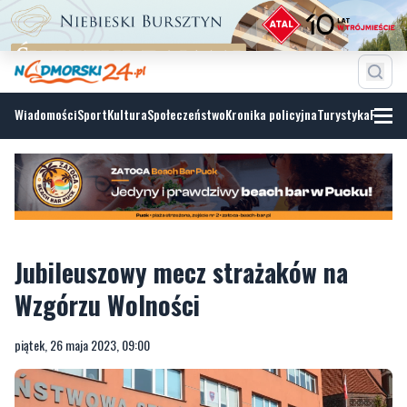
Wiadomości
Sport
Kultura
Społeczeństwo
Kronika policyjna
Turystyka
Fotoga
Jubileuszowy mecz strażaków na
Wzgórzu Wolności
piątek, 26 maja 2023, 09:00