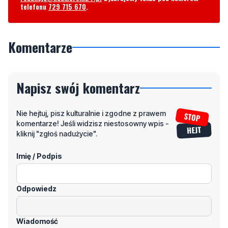
Byliście świadkami zdarzenia w naszym regionie? Chcecie
aby nasza redakcja zajęła się jakimś tematem? Czekamy na
Wasze sygnały i informacje. Można kontaktować się z naszą
redakcją za pośrednictwem strony facebookowej i mailowo:
redakcja@nadmorski24.pl
Dyżurujemy także pod numerem
telefonu
729 715 670
.
Komentarze
Napisz swój komentarz
Nie hejtuj, pisz kulturalnie i zgodne z prawem
komentarze! Jeśli widzisz niestosowny wpis -
kliknij "zgłoś nadużycie".
Imię / Podpis
Odpowiedz