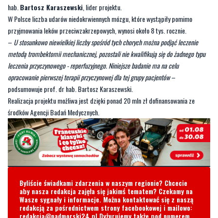
podskórnie podaje się heparyny. Chociaż postępowanie takie obniża ryzyko
zachorowania na udar niedokrwienny mózgu nawet o ponad 80%, to ciągle
pozostaje ono znacznie wyższe niż w tzw. populacji ogólnej
– podkreśla prof. dr
hab.
Bartosz Karaszewski
, lider projektu.
W Polsce liczba udarów niedokrwiennych mózgu, które wystąpiły pomimo
przyjmowania leków przeciwzakrzepowych, wynosi około 8 tys. rocznie.
–
U stosunkowo niewielkiej liczby spośród tych chorych można podjąć leczenie
metodą trombektomii mechanicznej, pozostali nie kwalifikują się do żadnego typu
leczenia przyczynowego - reperfuzyjnego. Niniejsze badanie ma na celu
opracowanie pierwszej terapii przyczynowej dla tej grupy pacjentów
–
podsumowuje prof. dr hab. Bartosz Karaszewski.
Realizacja projektu możliwa jest dzięki ponad 20 mln zł dofinansowania ze
środków Agencji Badań Medycznych.