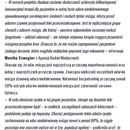
normalnego życia po udarze wielu tysiącom osób na świecie. Partnerem
zagranicznym przy realizacji tego zadania jest University College London z
brytyjskim National Hospital for Neurology and Neurosurgery.
–
W ramach projektu zbadana zostanie skuteczność schematu kilkuetapowej
innowacyjnej terapii dla pacjentów w ostrej fazie udaru niedokrwiennego
spowodowanego zamknięciem średnich i małych tętnic mózgu, którzy przed
udarem czynnie przyjmowali leki przeciwzakrzepowe. Jest to najliczniejsza grupa
chorych z udarem mózgu, dla której – pomimo odpowiednio wczesnej reakcji
(pogotowie – oddział udarowy) – nie istnieje rutynowa terapia mogąca przywrócić
mózgowy przepływ krwi. Oznacza to, że nie można zaproponować pacjentowi
żadnego leczenia, które mogłoby radykalnie poprawić jego rokowanie
– informuje
Monika Szwugier
z Agencji Badań Medycznych.
Okazuje się, że udar mózgu jest najczęstszą przyczyną niepełnosprawności oraz
jedną z najczęstszych przyczyn zgonów. Znacząca większość wszystkich udarów
mózgu stanowią udary niedokrwienne. Natomiast bezpośrednią przyczyną ponad
20% ostrych udarów niedokrwiennych mózgu jest zatorowość sercowo-
tętnicza.
–
W celu obniżenia ryzyka w tej grupie pacjentów, stosuje się doustnie leki
przeciwzakrzepowe bądź – w rzadkich, szczególnych sytuacjach klinicznych –