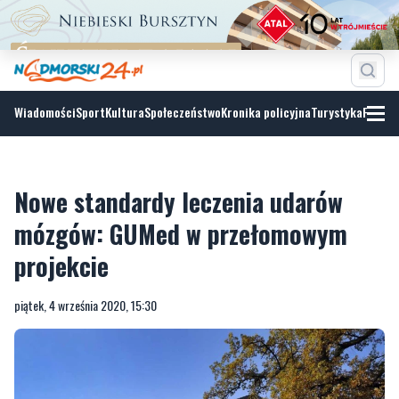
Wiadomości
Sport
Kultura
Społeczeństwo
Kronika policyjna
Turystyka
Fotoga
Nowe standardy leczenia udarów
mózgów: GUMed w przełomowym
projekcie
piątek, 4 września 2020, 15:30