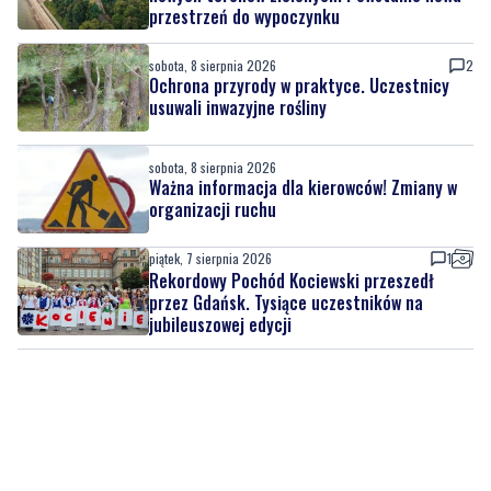
sobota, 8 sierpnia 2026
13
Ponad 24 tysiące metrów kwadratowych
nowych terenów zielonych. Powstanie nowa
przestrzeń do wypoczynku
sobota, 8 sierpnia 2026
2
Ochrona przyrody w praktyce. Uczestnicy
usuwali inwazyjne rośliny
sobota, 8 sierpnia 2026
Ważna informacja dla kierowców! Zmiany w
organizacji ruchu
piątek, 7 sierpnia 2026
1
Rekordowy Pochód Kociewski przeszedł
przez Gdańsk. Tysiące uczestników na
jubileuszowej edycji