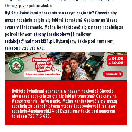
sygnały i informacje. Można kontaktować się z naszą redakcją za
pośrednictwem
strony facebookowej
i mailowo:
redakcja@nadmorski24.pl
. Dyżurujemy także pod numerem
telefonu 729 715 670.
Byliście świadkami zdarzenia w naszym regionie? Chcecie
aby nasza redakcja zajęła się jakimś tematem? Czekamy na
Wasze sygnały i informacje. Można kontaktować się z naszą
redakcją za pośrednictwem strony facebookowej i mailowo:
redakcja@nadmorski24.pl
Dyżurujemy także pod numerem
telefonu
729 715 670
.
Komentarze