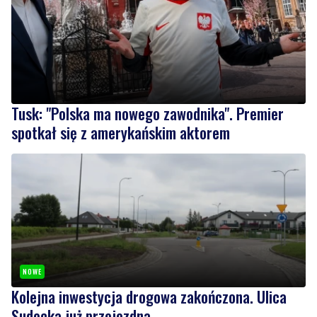
Tusk: "Polska ma nowego zawodnika". Premier
spotkał się z amerykańskim aktorem
NOWE
Kolejna inwestycja drogowa zakończona. Ulica
Sudecka już przejezdna
Wiadomości
piątek, 7 sierpnia 2026
1
Policyjny pościg w powiecie puckim. Po