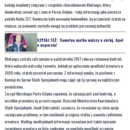
miejsce, co ponownie zwróciło uwagę na problem porzuconej jednostki.
CZYTAJ TEŻ:
Samotna matka walczy o córkę. Apel
o wsparcie!
Khatanga została zatrzymana w październiku 2017 roku po rutynowej kontroli,
która wykazała potrzebę remontu. Jednak po ogłoszeniu upadłości armatora w
2020 roku, statek pozostał porzucony. Z informacji wynika, że posłowie z
Komisji do Spraw Służb Specjalnych mają zająć się tą sprawą na najbliższym
posiedzeniu.
Zarząd Morskiego Portu Gdynia zapewnia, że sytuacja jest pod kontrolą, a
wszelkie procedury są przestrzegane. Rzecznik Ministerstwa Koordynatora
Służb Specjalnych, Jacek Dobrzyński, zaznacza, że rozważane są różne opcje
rozwiązania problemu, w tym możliwość przejęcia statku z powodu zadłużenia
armatora. Według nieoficjalnych informacji rozważane jest także wpisanie
rosyjskiego armatora na listę sankcyjną, co mogłoby umożliwić przejęcie
Khatangi przez polskie władze.
Byliście świadkami zdarzenia w naszym regionie? Chcecie aby
nasza redakcja zajęła się jakimś tematem? Czekamy na Wasze