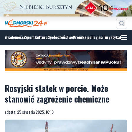
Wiadomości
Sport
Kultura
Społeczeństwo
Kronika policyjna
Turystyka
Fotoga
Rosyjski statek w porcie. Może
stanowić zagrożenie chemiczne
sobota, 25 stycznia 2025, 10:13