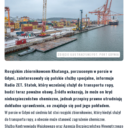
ZDJĘCIE ILUSTRACYJNE/FOT. PORT GDYNIA
Rosyjskim zbiornikowcem Khatanga, porzuconym w porcie w
Gdyni, zainteresowały się polskie służby specjalne, informuje
Radio ZET. Statek, który wcześniej służył do transportu ropy,
budzi teraz poważne obawy. Źródła wskazują, że może on kryć
niebezpieczeństwo chemiczne, jednak przepisy prawne utrudniają
dokładne sprawdzenie, co znajduje się pod jego pokładem.
W porcie w Gdyni od siedmiu lat stoi rosyjski zbiornikowiec, który kiedyś służył
do transportu ropy, a obecnie może stanowić zagrożenie chemiczne.
Służba Kontrwywiadu Wojskowego oraz Agencja Bezpieczeństwa Wewnętrznego
badają incydenty związane z rosyjskim zbiornikowcem Khatanga, który
dwukrotnie zerwał się z cum w Porcie Gdynia - taką informację jako pierwsze
podało Radio ZET. Konieczne było wezwanie holowników, by przywrócić statek na