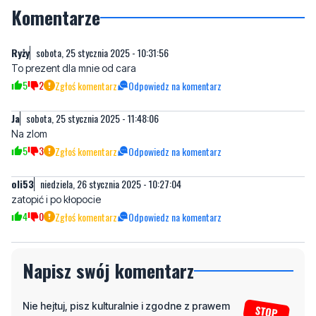
Ryży
sobota, 25 stycznia 2025 - 10:31:56
To prezent dla mnie od cara
5
2
Zgłoś komentarz
Odpowiedz na komentarz
Ja
sobota, 25 stycznia 2025 - 11:48:06
Na zlom
5
3
Zgłoś komentarz
Odpowiedz na komentarz
oli53
niedziela, 26 stycznia 2025 - 10:27:04
zatopić i po kłopocie
4
0
Zgłoś komentarz
Odpowiedz na komentarz
Napisz swój komentarz
Nie hejtuj, pisz kulturalnie i zgodne z prawem
komentarze! Jeśli widzisz niestosowny wpis -
kliknij "zgłoś nadużycie".
Imię / Podpis