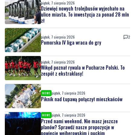
piątek, 7 sierpnia 2026
2
Pomorska IV liga wraca do gry
piątek, 7 sierpnia 2026
Wikęd poznał rywala w Pucharze Polski. To
zespół z ekstraklasy!
piątek, 7 sierpnia 2026
NOWE
Piknik nad Łupawą połączył mieszkańców
piątek, 7 sierpnia 2026
NOWE
Przed nami weekend. Nie masz jeszcze
planów? Sprawdź nasze propozycje w
powiecie wejherowskim i puckim
czwartek, 6 sierpnia 2026
14
Nietrzeźwy opiekun jechał rowerem z