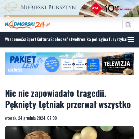
Wiadomości
Sport
Kultura
Społeczeństwo
Kronika policyjna
Turystyka
Fotoga
Nic nie zapowiadało tragedii.
Pęknięty tętniak przerwał wszystko
wtorek, 24 grudnia 2024, 07:00