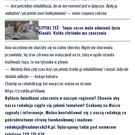
CZYTAJ TEŻ:
Twoje serce może odmienić życie
Klaudii. Każda złotówka ma znaczenie
Ania wcześniej nie skarżyła się na żadne choroby. Nigdy nie chorowała
przewlekle. Jej stan zdrowia nie wskazywał na to, żeby w ogóle istniała
możliwość tego, że ma tętniaka w głowie.
—
Niestety Ania cały czas leży i po prostu trzeba ją rehabilitować i ruszać żeby nie
dostała odleżyn
— dodaje kobieta
Zbiórkę na rehabilitację Ani wesprzeć można na stronie:
https://zrzutka.pl/v5vyxu
Byliście świadkami zdarzenia w naszym regionie? Chcecie aby
nasza redakcja zajęła się jakimś tematem? Czekamy na Wasze
sygnały i informacje. Można kontaktować się z naszą redakcją za
pośrednictwem
strony facebookowej
i mailowo:
redakcja@nadmorski24.pl
. Dyżurujemy także pod numerem
telefonu 729 715 670.