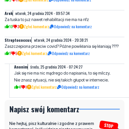
10
3
Zgłoś komentarz
Odpowiedz na komentarz
Streptococcus
wtorek, 24 grudnia 2024 - 20:38:21
Zaszczepiona przeciw covid? Późne powikłania się kłaniają ????
1
5
Zgłoś komentarz
Odpowiedz na komentarz
Anonim
środa, 25 grudnia 2024 - 07:24:27
Jak się nie ma nic mądrego do napisania, to się milczy.
Nie znasz sytuacji, nie siej takich głupot w internecie.
4
1
Zgłoś komentarz
Odpowiedz na komentarz
Napisz swój komentarz
Nie hejtuj, pisz kulturalnie i zgodne z prawem
komentarze! Jeśli widzisz niestosowny wpis -
kliknij "zgłoś nadużycie".
Imię / Podpis