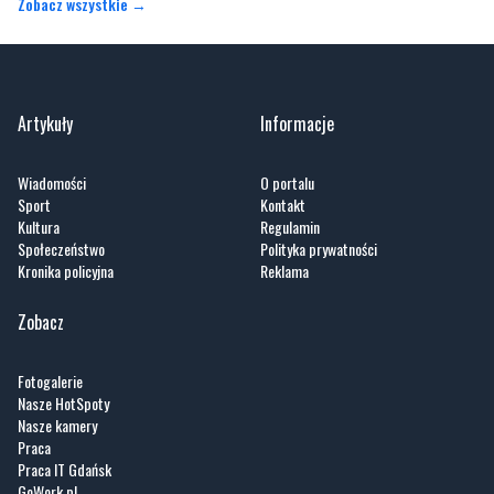
Artykuły
Informacje
Wiadomości
O portalu
Sport
Kontakt
Kultura
Regulamin
Społeczeństwo
Polityka prywatności
Kronika policyjna
Reklama
Zobacz
Fotogalerie
Nasze HotSpoty
Nasze kamery
Praca
Praca IT Gdańsk
GoWork.pl
Dodaj ofertę pracy
Nadmorski24.pl - portal informacyjny z Małego Trójmiasta Kaszubskiego. Twoja