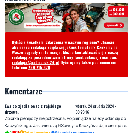
Byliście świadkami zdarzenia w naszym regionie? Chcecie
aby nasza redakcja zajęła się jakimś tematem? Czekamy na
Wasze sygnały i informacje. Można kontaktować się z naszą
redakcją za pośrednictwem strony facebookowej i mailowo:
redakcja@nadmorski24.pl
Dyżurujemy także pod numerem
telefonu
729 715 670
.
Komentarze
Ewa co zjadła owac z rajskiego
wtorek, 24 grudnia 2024 -
drzewa.
09:23:16
Zbiórka pieniędzy nie potrzebna. Po pieniądze należy udać się do
Kaczyńskiego. Jak twierdzą PISowcy to Kaczyński daje pieniądze.
2
11
Zgłoś komentarz
Odpowiedz na komentarz
Arek
wtorek, 24 grudnia 2024 - 09:57:34
Za tuska to juz nawet rehabilitacji nie ma na nfz