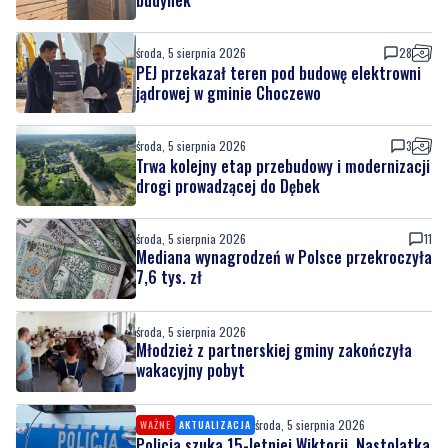
PEJ przekazał teren pod budowę elektrowni
jądrowej w gminie Choczewo
środa, 5 sierpnia 2026
3
Trwa kolejny etap przebudowy i modernizacji
drogi prowadzącej do Dębek
środa, 5 sierpnia 2026
11
Mediana wynagrodzeń w Polsce przekroczyła
7,6 tys. zł
środa, 5 sierpnia 2026
Młodzież z partnerskiej gminy zakończyła
wakacyjny pobyt
środa, 5 sierpnia 2026
WAŻNE
AKTUALIZACJA
Policja szuka 15-letniej Wiktorii. Nastolatka
wyjechała do Gdyni i nie wróciła