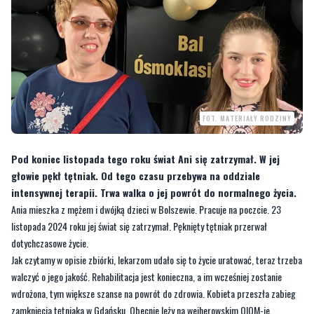
FOT. MATERIAŁY RODZINY
Pod koniec listopada tego roku świat Ani się zatrzymał. W jej
głowie pękł tętniak. Od tego czasu przebywa na oddziale
intensywnej terapii. Trwa walka o jej powrót do normalnego życia.
Ania mieszka z mężem i dwójką dzieci w Bolszewie. Pracuje na poczcie. 23
listopada 2024 roku jej świat się zatrzymał. Pęknięty tętniak przerwał
dotychczasowe życie.
Jak czytamy w opisie zbiórki, lekarzom udało się to życie uratować, teraz trzeba
walczyć o jego jakość. Rehabilitacja jest konieczna, a im wcześniej zostanie
wdrożona, tym większe szanse na powrót do zdrowia. Kobieta przeszła zabieg
zamknięcia tętniaka w Gdańsku. Obecnie leży na wejherowskim OIOM-ie.
—
Jest potrzebna rehabilitacja, bo na ten moment jest w śpiączce. Będą ją
wybudzać i po prostu musi funkcjonować
— mówi znajoma rodziny