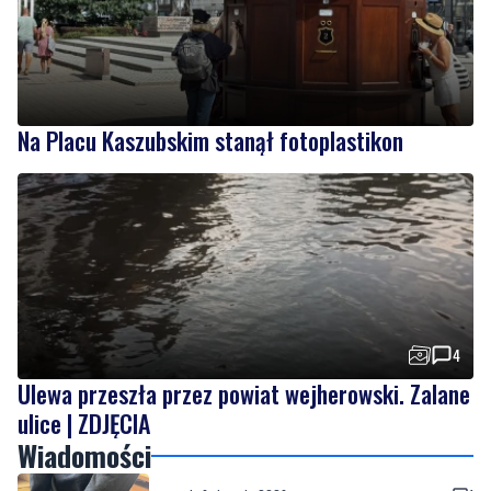
Na Placu Kaszubskim stanął fotoplastikon
4
Ulewa przeszła przez powiat wejherowski. Zalane
ulice | ZDJĘCIA
Wiadomości
czwartek, 6 sierpnia 2026
1
Ukradła towar za blisko 2,9 tys. zł. Teraz
może jej grozić do 5 lat więzienia