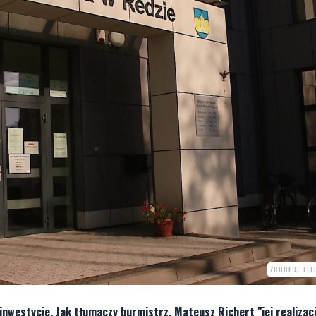
ŹRÓDŁO: TEL
inwestycje. Jak tłumaczy burmistrz, Mateusz Richert "jej realizac