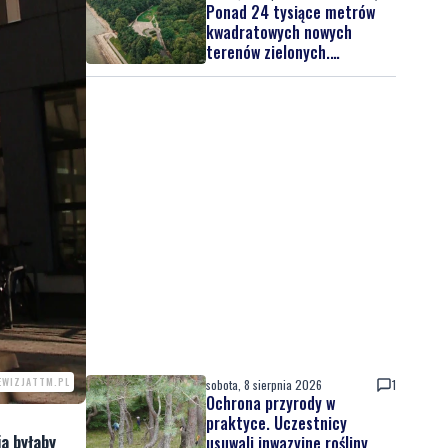
Ponad 24 tysiące metrów
kwadratowych nowych
terenów zielonych.
Powstanie nowa przestrzeń
do wypoczynku
EWIZJATTM.PL
sobota, 8 sierpnia 2026
1
Ochrona przyrody w
praktyce. Uczestnicy
ja byłaby
usuwali inwazyjne rośliny