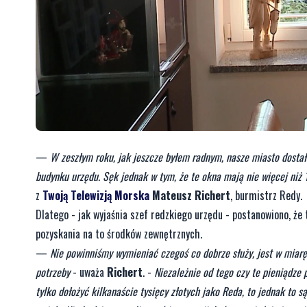
—
W zeszłym roku, jak jeszcze byłem radnym, nasze miasto dosta
budynku urzędu. Sęk jednak w tym, że te okna mają nie więcej niż 1
z
Twoją Telewizją Morska
Mateusz Richert
, burmistrz Redy.
Dlatego - jak wyjaśnia szef redzkiego urzędu - postanowiono, że 
pozyskania na to środków zewnętrznych.
—
Nie powinniśmy wymieniać czegoś co dobrze służy, jest w miarę
potrzeby
- uważa
Richert
. -
Niezależnie od tego czy te pieniądze 
tylko dołożyć kilkanaście tysięcy złotych jako Reda, to jednak to 