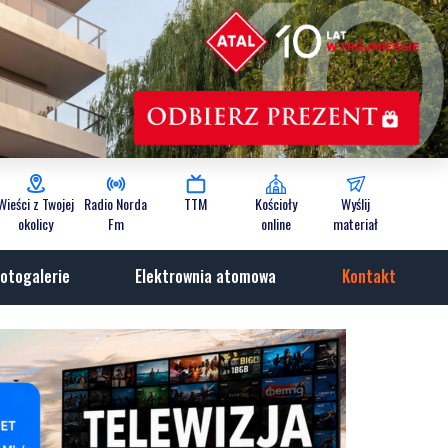
Wieści z Twojej
Radio Norda
TTM
Kościoły
Wyślij
okolicy
Fm
online
materiał
otogalerie
Elektrownia atomowa
Kontakt