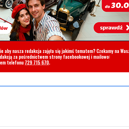
cie aby nasza redakcja zajęła się jakimś tematem? Czekamy na Was
edakcją za pośrednictwem strony facebookowej i mailowo:
rem telefonu
729 715 670
.