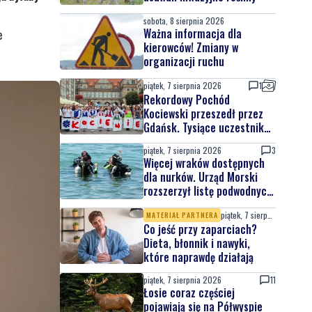
sobota, 8 sierpnia 2026
Ważna informacja dla
e
kierowców! Zmiany w
organizacji ruchu
piątek, 7 sierpnia 2026
1
Rekordowy Pochód
Kociewski przeszedł przez
Gdańsk. Tysiące uczestników
na jubileuszowej edycji
piątek, 7 sierpnia 2026
3
Więcej wraków dostępnych
dla nurków. Urząd Morski
rozszerzył listę podwodnych
atrakcji
piątek, 7 sierpnia 2026
MATERIAŁ PARTNERA
Co jeść przy zaparciach?
Dieta, błonnik i nawyki,
które naprawdę działają
piątek, 7 sierpnia 2026
11
Łosie coraz częściej
pojawiają się na Półwyspie