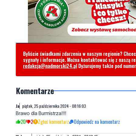
Byliście świadkami zdarzenia w naszym regionie? Chce
sygnały i informacje. Można kontaktować się z naszą r
redakcja@nadmorski24.pl
Dyżurujemy także pod nume
Komentarze
Ja
piątek, 25 października 2024 - 08:16:03
Brawo dla Burmistrza!!!!
20
2
Zgłoś komentarz
Odpowiedz na komentarz