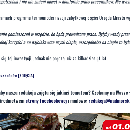
niepotrzebna i nic nie zmieni nawet w komforcie pracy pracowników. Nie wyr
 w ramach programu termomodernizacji zabytkowej części Urzędu Miasta w
anie pomieszczeń w urzędzie, bo będą prowadzone prace. Byłyby wtedy prze
nej korzyści a co najciekawsze uzysk ciepła, oszczędności na cieple to było
ię tej inwestycji, jednak nie prędzej niż za kilkadziesiąt lat.
eszkańców [ZDJĘCIA]
aby nasza redakcja zajęła się jakimś tematem? Czekamy na Wasze 
pośrednictwem
strony facebookowej
i mailowo:
redakcja@nadmorski