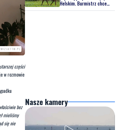
Helskim. Burmistrz chce
nowych znaków drogowych
EWIZJATTM.PL
starszej części
je w rozmowie
zypadku
Nasze kamery
właściwie bez
zł mieliśmy
d się nie