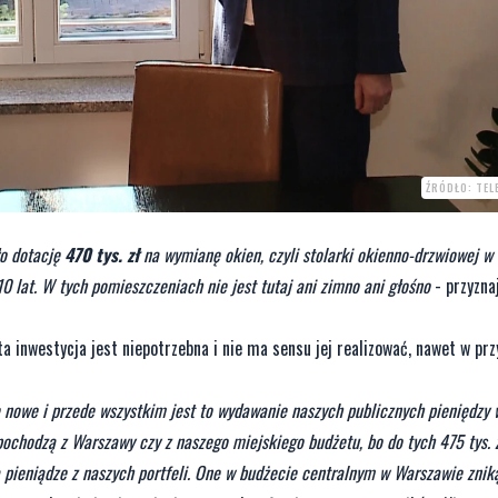
ŹRÓDŁO: TEL
ło dotację
470 tys. zł
na wymianę okien, czyli stolarki okienno-drzwiowej w 
0 lat. W tych pomieszczeniach nie jest tutaj ani zimno ani głośno
- przyzna
ta inwestycja jest niepotrzebna i nie ma sensu jej realizować, nawet w pr
 nowe i przede wszystkim jest to wydawanie naszych publicznych pieniędzy 
pochodzą z Warszawy czy z naszego miejskiego budżetu, bo do tych 475 tys. 
są pieniądze z naszych portfeli. One w budżecie centralnym w Warszawie zniką