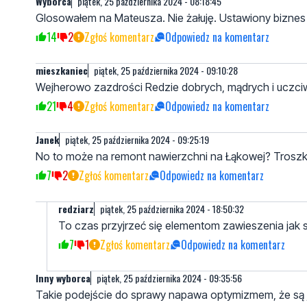
Wyborca
piątek, 25 października 2024 - 08:18:45
Glosowałem na Mateusza. Nie żałuję. Ustawiony biznes 
14
2
Zgłoś komentarz
Odpowiedz na komentarz
mieszkaniec
piątek, 25 października 2024 - 09:10:28
Wejherowo zazdrości Redzie dobrych, mądrych i uczci
21
4
Zgłoś komentarz
Odpowiedz na komentarz
Janek
piątek, 25 października 2024 - 09:25:19
No to może na remont nawierzchni na Łąkowej? Troszkę s
7
2
Zgłoś komentarz
Odpowiedz na komentarz
redziarz
piątek, 25 października 2024 - 18:50:32
To czas przyjrzeć się elementom zawieszenia jak st
7
1
Zgłoś komentarz
Odpowiedz na komentarz
Inny wyborca
piątek, 25 października 2024 - 09:35:56
Takie podejście do sprawy napawa optymizmem, że są j