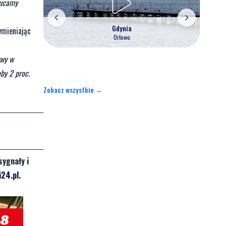
zucamy
Gdynia
ymieniając
Orłowo
rwy w
by 2 proc.
Zobacz wszystkie →
sygnały i
24.pl
.