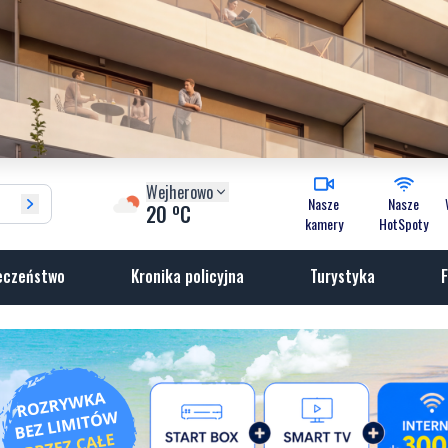
Wejherowo
Nasze
Nasze
o
20
C
kamery
HotSpoty
eczeństwo
Kronika policyjna
Turystyka
F