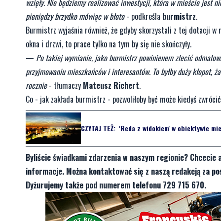
wzięły. Nie będziemy realizować inwestycji, która w mieście jest 
pieniędzy brzydko mówiąc w błoto
- podkreśla
burmistrz
.
Burmistrz wyjaśnia również, że gdyby skorzystali z tej dotacji
okna i drzwi, to prace tylko na tym by się nie skończyły.
—
Po takiej wymianie, jako burmistrz powinienem zlecić odmalow
przyjmowaniu mieszkańców i interesantów. To byłby duży kłopot, żad
rocznie
- tłumaczy
Mateusz Richert
.
Co - jak zakłada burmistrz - pozwoliłoby być może kiedyś zwrócić s
CZYTAJ TEŻ:
'Reda z widokiem' w obiektywie mi
Byliście świadkami zdarzenia w naszym regionie? Chcecie 
informacje. Można kontaktować się z naszą redakcją za 
Dyżurujemy także pod numerem telefonu 729 715 670.