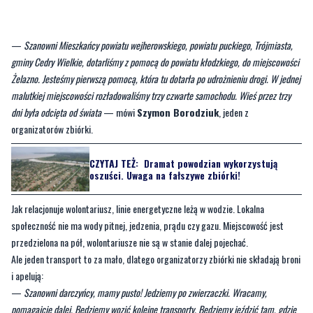
—
Szanowni Mieszkańcy powiatu wejherowskiego, powiatu puckiego, Trójmiasta,
gminy Cedry Wielkie, dotarliśmy z pomocą do powiatu kłodzkiego, do miejscowości
Żelazno. Jesteśmy pierwszą pomocą, która tu dotarła po udrożnieniu drogi. W jednej
malutkiej miejscowości rozładowaliśmy trzy czwarte samochodu. Wieś przez trzy
dni była odcięta od świata
— mówi
Szymon Borodziuk
, jeden z
organizatorów zbiórki.
CZYTAJ TEŻ:
Dramat powodzian wykorzystują
oszuści. Uwaga na fałszywe zbiórki!
Jak relacjonuje wolontariusz, linie energetyczne leżą w wodzie. Lokalna
społeczność nie ma wody pitnej, jedzenia, prądu czy gazu. Miejscowość jest
przedzielona na pół, wolontariusze nie są w stanie dalej pojechać.
Ale jeden transport to za mało, dlatego organizatorzy zbiórki nie składają broni
i apelują:
—
Szanowni darczyńcy, mamy pusto! Jedziemy po zwierzaczki. Wracamy,
pomagajcie dalej. Będziemy wozić kolejne transporty. Będziemy jeździć tam, gdzie