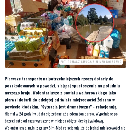
FOT. TOMASZ SMUGA/SIM-MED BOLSZEWO
Pierwsze transporty najpotrzebniejszych rzeczy dotarły do
poszkodowanych w powodzi, siejącej spustoszenie na południu
naszego kraju. Wolontariusze z powiatu wejherowskiego jako
pierwsi dotarli do odciętej od świata miejscowości Żelazno w
powiecie kłodzkim. "Sytuacja jest dramatyczna" - relacjonują.
Niemal w 24 godziny udało się zebrać aż siedem ton darów. Wypełnione po
brzegi auto od razu wyruszyło w miejsca objęte klęską żywiołową.
Wolontariusze, m.in. z grupy Sim-Med relacjonują, że do jednej miejscowości nie