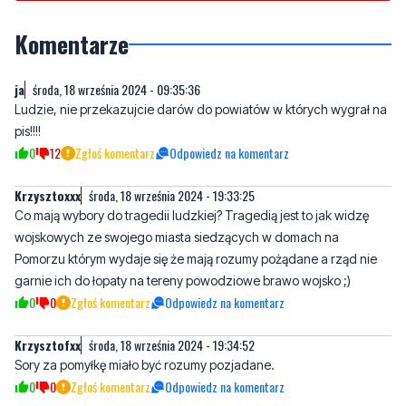
Komentarze
ja
środa, 18 września 2024 - 09:35:36
Ludzie, nie przekazujcie darów do powiatów w których wygrał na
pis!!!!
0
12
Zgłoś komentarz
Odpowiedz na komentarz
Krzysztoxxx
środa, 18 września 2024 - 19:33:25
Co mają wybory do tragedii ludzkiej? Tragedią jest to jak widzę
wojskowych ze swojego miasta siedzących w domach na
Pomorzu którym wydaje się że mają rozumy pożądane a rząd nie
garnie ich do łopaty na tereny powodziowe brawo wojsko ;)
0
0
Zgłoś komentarz
Odpowiedz na komentarz
Krzysztofxx
środa, 18 września 2024 - 19:34:52
Sory za pomyłkę miało być rozumy pozjadane.
0
0
Zgłoś komentarz
Odpowiedz na komentarz