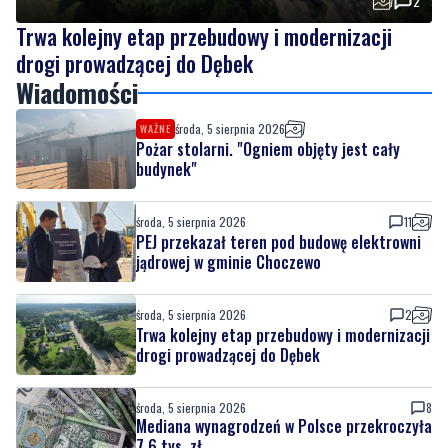
2
Trwa kolejny etap przebudowy i modernizacji
drogi prowadzącej do Dębek
Wiadomości
środa, 5 sierpnia 2026
WAŻNE
Pożar stolarni. "Ogniem objęty jest cały
budynek"
środa, 5 sierpnia 2026
11
PEJ przekazał teren pod budowę elektrowni
jądrowej w gminie Choczewo
środa, 5 sierpnia 2026
2
Trwa kolejny etap przebudowy i modernizacji
drogi prowadzącej do Dębek
środa, 5 sierpnia 2026
8
Mediana wynagrodzeń w Polsce przekroczyła
7,6 tys. zł