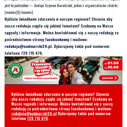
jest to potrzebne
— dodaje Szymon Borodziuk, jeden z organizatorów zbiórki.
[movies]1[/movies]
Byliście świadkami zdarzenia w naszym regionie? Chcecie aby
nasza redakcja zajęła się jakimś tematem? Czekamy na Wasze
sygnały i informacje. Można kontaktować się z naszą redakcją za
pośrednictwem
strony facebookowej
i mailowo:
redakcja@nadmorski24.pl
. Dyżurujemy także pod numerem
telefonu 729 715 670.
Byliście świadkami zdarzenia w naszym regionie? Chcecie
aby nasza redakcja zajęła się jakimś tematem? Czekamy na
Wasze sygnały i informacje. Można kontaktować się z naszą
redakcją za pośrednictwem strony facebookowej i mailowo:
redakcja@nadmorski24.pl
Dyżurujemy także pod numerem
telefonu
729 715 670
.