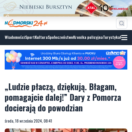
Wiadomości
Sport
Kultura
Społeczeństwo
Kronika policyjna
Turystyka
Fotoga
„Ludzie płaczą, dziękują. Błagam,
pomagajcie dalej!” Dary z Pomorza
docierają do powodzian
środa, 18 września 2024, 08:41