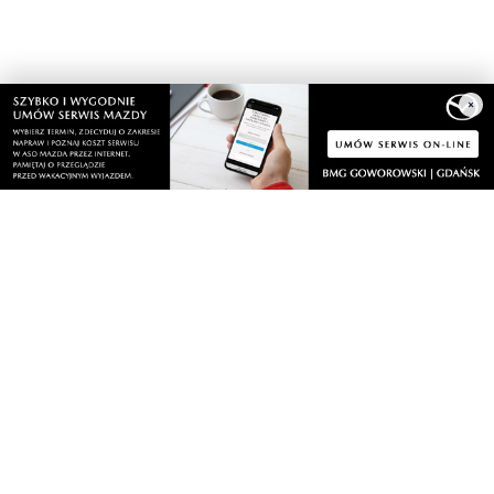
×
Nasze kamery
Gdynia
Orłowo