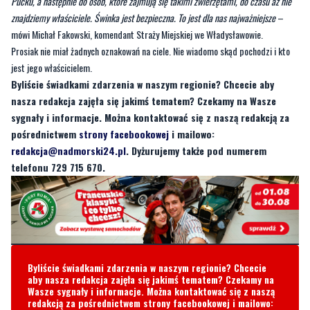
Prosiak nie miał żadnych oznakowań na ciele. Nie wiadomo skąd pochodzi i kto
jest jego właścicielem.
Byliście świadkami zdarzenia w naszym regionie? Chcecie aby
nasza redakcja zajęła się jakimś tematem? Czekamy na Wasze
sygnały i informacje. Można kontaktować się z naszą redakcją za
pośrednictwem
strony facebookowej
i mailowo:
redakcja@nadmorski24.pl
. Dyżurujemy także pod numerem
telefonu 729 715 670.
Byliście świadkami zdarzenia w naszym regionie? Chcecie
aby nasza redakcja zajęła się jakimś tematem? Czekamy na
Wasze sygnały i informacje. Można kontaktować się z naszą
redakcją za pośrednictwem strony facebookowej i mailowo:
redakcja@nadmorski24.pl
Dyżurujemy także pod numerem
telefonu
729 715 670
.