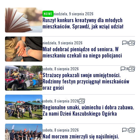
mieszkańców. Sprawdź, jak wziąć udział
niedziela, 9 sierpnia 2026
8
Miał odebrać pieniądze od seniora. W
mieszkaniu czekali na niego policjanci
sobota, 8 sierpnia 2026
14
Strażacy pokazali swoje umiejętności.
Rodzinny festyn przyciągnął mieszkańców
oraz gości
sobota, 8 sierpnia 2026
Regionalne smaki, uśmiechu i dobra zabawa.
Za nami Dzień Kaszubskiego Ogórka
sobota, 8 sierpnia 2026
7
Nad morzem zmierzyli się najsilniejsi.
Sportowe emocje i ważny cel
sobota, 8 sierpnia 2026
4