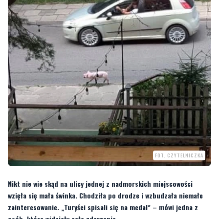
FOT. CZYTELNICZKA
Nikt nie wie skąd na ulicy jednej z nadmorskich miejscowości
wzięła się mała świnka. Chodziła po drodze i wzbudzała niemałe
zainteresowanie. „Turyści spisali się na medal” – mówi jedna z
osób, które widziały całe zdarzenie.
Podróżowała po nadmorskim kurorcie niczym bohaterka filmu „Babe – świnka z
klasą”. Nie wyglądała na wystraszoną jak Prosiaczek z „Kubusia Puchatka”. Po
prostu sobie szła – nikt nie wie skąd i dokąd podrózówała.