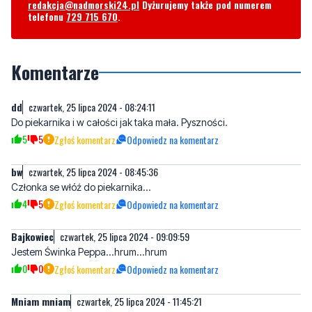
Komentarze
dd
czwartek, 25 lipca 2024 - 08:24:11
Do piekarnika i w całości jak taka mała. Pyszności.
5
5
Zgłoś komentarz
Odpowiedz na komentarz
bw
czwartek, 25 lipca 2024 - 08:45:36
Członka se włóź do piekarnika...
4
5
Zgłoś komentarz
Odpowiedz na komentarz
Bajkowiec
czwartek, 25 lipca 2024 - 09:09:59
Jestem Świnka Peppa...hrum...hrum
0
0
Zgłoś komentarz
Odpowiedz na komentarz
Mniam mniam
czwartek, 25 lipca 2024 - 11:45:21
Przepyszna mała świnka... Jadę po golonkę
4
2
Zgłoś komentarz
Odpowiedz na komentarz