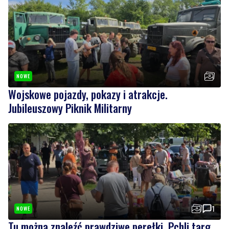
NOWE
Wojskowe pojazdy, pokazy i atrakcje.
Jubileuszowy Piknik Militarny
1
NOWE
Tu można znaleźć prawdziwe perełki. Pchli targ
cieszy się zainteresowaniem
Wiadomości