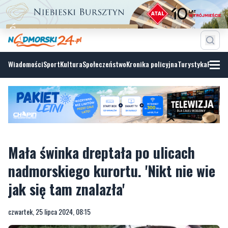
Wiadomości
Sport
Kultura
Społeczeństwo
Kronika policyjna
Turystyka
Fotoga
Mała świnka dreptała po ulicach
nadmorskiego kurortu. 'Nikt nie wie
jak się tam znalazła'
czwartek, 25 lipca 2024, 08:15