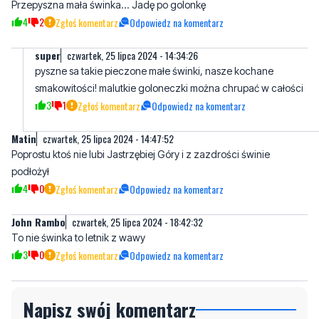
super
czwartek, 25 lipca 2024 - 14:34:26
pyszne sa takie pieczone małe świnki, nasze kochane
smakowitości! malutkie goloneczki można chrupać w całości
3
1
Zgłoś komentarz
Odpowiedz na komentarz
Matin
czwartek, 25 lipca 2024 - 14:47:52
Poprostu ktoś nie lubi Jastrzębiej Góry i z zazdrości świnie
podłożył
4
0
Zgłoś komentarz
Odpowiedz na komentarz
John Rambo
czwartek, 25 lipca 2024 - 18:42:32
To nie świnka to letnik z wawy
3
0
Zgłoś komentarz
Odpowiedz na komentarz
Napisz swój komentarz
Nie hejtuj, pisz kulturalnie i zgodne z prawem
komentarze! Jeśli widzisz niestosowny wpis -