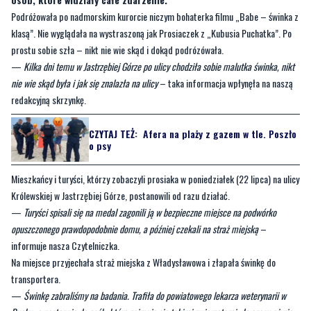
—
Kilka dni temu w Jastrzębiej Górze po ulicy chodziła sobie malutka świnka, nikt
nie wie skąd była i jak się znalazła na ulicy
– taka informacja wpłynęła na naszą
redakcyjną skrzynkę.
CZYTAJ TEŻ:
Afera na plaży z gazem w tle. Poszło
o psy
Mieszkańcy i turyści, którzy zobaczyli prosiaka w poniedziałek (22 lipca) na ulicy
Królewskiej w Jastrzębiej Górze, postanowili od razu działać.
—
Turyści spisali się na medal zagonili ją w bezpieczne miejsce na podwórko
opuszczonego prawdopodobnie domu, a później czekali na straż miejską
–
informuje nasza Czytelniczka.
Na miejsce przyjechała straż miejska z Władysławowa i złapała świnkę do
transportera.
—
Świnkę zabraliśmy na badania. Trafiła do powiatowego lekarza weterynarii w
Pucku, a następnie do osób, które zajmują się takimi zwierzętami, do czasu aż nie
znajdziemy właściciele. Świnka jest bezpieczna. To jest dla nas najważniejsze
–
mówi Michał Fakowski, komendant Straży Miejskiej we Władysławowie.