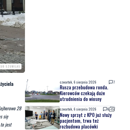
AKUB SZUMILAS
czwartek, 6 sierpnia 2026
7
życiela
Rusza przebudowa ronda.
Kierowców czekają duże
utrudnienia do wiosny
 Wejherowo 28
czwartek, 6 sierpnia 2026
6
Nowy sprzęt z KPO już służy
s się
pacjentom, trwa też
to jest
rozbudowa placówki