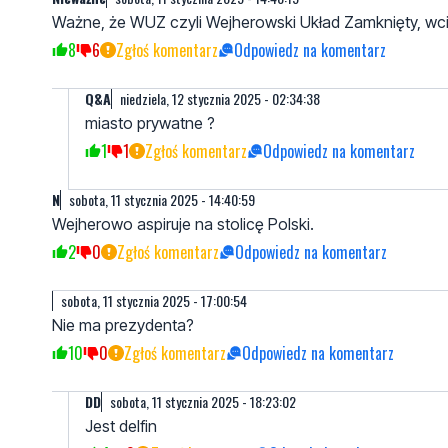
Ważne, że WUZ czyli Wejherowski Układ Zamknięty, wcią
8
6
Zgłoś komentarz
Odpowiedz na komentarz
Q&A
niedziela, 12 stycznia 2025 - 02:34:38
miasto prywatne ?
1
1
Zgłoś komentarz
Odpowiedz na komentarz
N
sobota, 11 stycznia 2025 - 14:40:59
Wejherowo aspiruje na stolicę Polski.
2
0
Zgłoś komentarz
Odpowiedz na komentarz
sobota, 11 stycznia 2025 - 17:00:54
Nie ma prezydenta?
10
0
Zgłoś komentarz
Odpowiedz na komentarz
DD
sobota, 11 stycznia 2025 - 18:23:02
Jest delfin