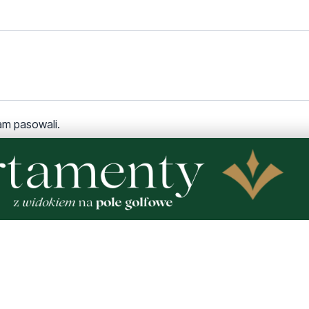
am pasowali.
echnięty? Poza tym kto się uśmiecha w takie zimno.....