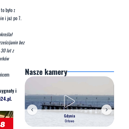
to było z
e i już po 7.
kreślał
ześcijanin bez
30 lat z
arków
Nasze kamery
ieńcem
sygnały i
24.pl
.
Gdynia
Orłowo