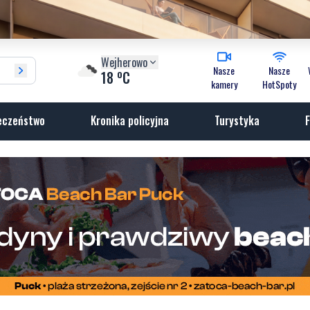
Wejherowo
Nasze
Nasze
o
18
C
kamery
HotSpoty
eczeństwo
Kronika policyjna
Turystyka
F