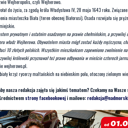
wie Wejheropolis, czyli Wejherowo.
ł do życia, za zgodą króla Władysława IV, 28 maja 1643 roku. Związane 
enia miasteczka Biała (teren obecnej Białorusi). Osada rozwijała się prężni
miejskie.
tem prywatnym i ostatnim osadzonym na prawie chełmińskim, a przywilej o
oru władz Wejherowa. Obywatelem miasta mógł zostać każdy mężczyzna, chr
płaci 10 złotych polskich. Wszystkim mieszkańcom zapewniono zwolnienie na 
Przywilej królewski przyznawał też prawo odbywania w mieście czterech jarm
e wejherowo.pl.
„biały krzyż rycerzy maltańskich na niebieskim polu, otoczony zielonym w
aby nasza redakcja zajęła się jakimś tematem? Czekamy na Wasze 
pośrednictwem
strony facebookowej
i mailowo:
redakcja@nadmorski