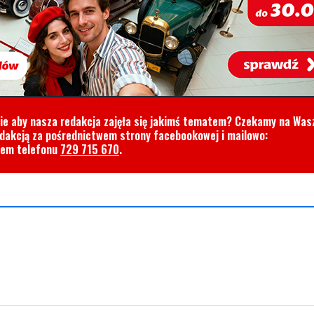
cie aby nasza redakcja zajęła się jakimś tematem? Czekamy na Was
edakcją za pośrednictwem strony facebookowej i mailowo:
rem telefonu
729 715 670
.