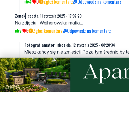
4
0
Zgłoś komentarz
Odpowiedz na komentarz
Zenek
sobota, 11 stycznia 2025 - 17:07:29
Na zdjęciu : Wejherowska mafia...
7
6
Zgłoś komentarz
Odpowiedz na komentarz
Fotograf amator
niedziela, 12 stycznia 2025 - 08:20:34
Mieszkańcy się nie zmieścili.Poza tym średnio by t
Do zdjęcia trzeba się uśmiechać.
2
0
Zgłoś komentarz
Odpowiedz na komentarz
Na pewno?
niedziela, 12 stycznia 2025 - 11:11:37
Na zdjęciu w dowodzie osobistym też jesteś uśmi
1
1
Zgłoś komentarz
Odpowiedz na komentarz
sobota, 11 stycznia 2025 - 17:21:32
I ani jednego mieszkańca. "fajne" obchody.
7
2
Zgłoś komentarz
Odpowiedz na komentarz