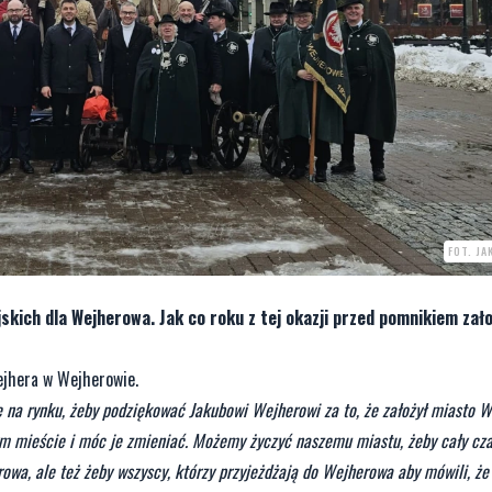
FOT. J
skich dla Wejherowa. Jak co roku z tej okazji przed pomnikiem zało
Wejhera w Wejherowie.
się na rynku, żeby podziękować Jakubowi Wejherowi za to, że założył miasto
m mieście i móc je zmieniać. Możemy życzyć naszemu miastu, żeby cały cza
rowa, ale też żeby wszyscy, którzy przyjeżdżają do Wejherowa aby mówili, że 