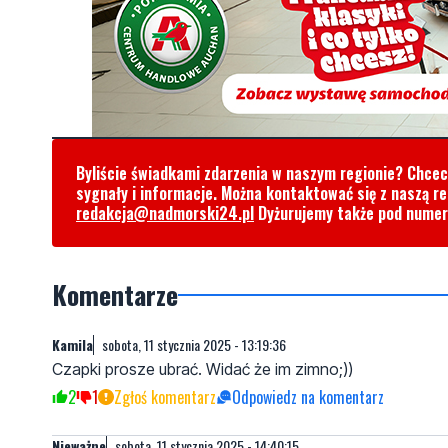
Byliście świadkami zdarzenia w naszym regionie? Chce
sygnały i informacje. Można kontaktować się z naszą r
redakcja@nadmorski24.pl
Dyżurujemy także pod nume
Komentarze
Kamila
sobota, 11 stycznia 2025 - 13:19:36
Czapki prosze ubrać. Widać że im zimno;))
2
1
Zgłoś komentarz
Odpowiedz na komentarz
Nieważne
sobota, 11 stycznia 2025 - 14:40:15