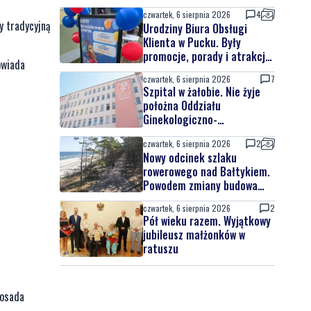
czwartek, 6 sierpnia 2026
4
y tradycyjną
Urodziny Biura Obsługi
Klienta w Pucku. Były
promocje, porady i atrakcje
owiada
dla najmłodszych
czwartek, 6 sierpnia 2026
7
Szpital w żałobie. Nie żyje
położna Oddziału
Ginekologiczno-
Położniczego
czwartek, 6 sierpnia 2026
2
Nowy odcinek szlaku
rowerowego nad Bałtykiem.
Powodem zmiany budowa
elektrowni jądrowej
czwartek, 6 sierpnia 2026
2
Pół wieku razem. Wyjątkowy
jubileusz małżonków w
ratuszu
 osada