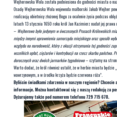
Wejherowska Wola została podniesiona do godności miasta o naz
Osadę Wejherowska Wola wojewoda malborski Jakub Wejher powoła
realizacją obietnicy złożonej Bogu za ocalenie życia podczas oblęż
latach 13 stycznia 1650 roku król Jan Kazimierz nadał jej prawa 
–
Wejherowo było jedynym w ówczesnych Prusach Królewskich mias
między innymi uprawnienia samorządu miejskiego oraz sposób wyb
względu na narodowość, który z okazji otrzymania tej godności za
wszelkich opłat, ciężarów i kontrybucji na rzecz skarbu państwa. 
dorocznych oraz dwóch jarmarków tygodniowo
– czytamy na stroni
Warto dodać, że król również ustalił, że w herbie miasta będzie 
wawrzynowym, a w środku krzyża będzie czerwona róża”.
Byliście świadkami zdarzenia w naszym regionie? Chcecie 
informacje. Można kontaktować się z naszą redakcją za 
Dyżurujemy także pod numerem telefonu 729 715 670.