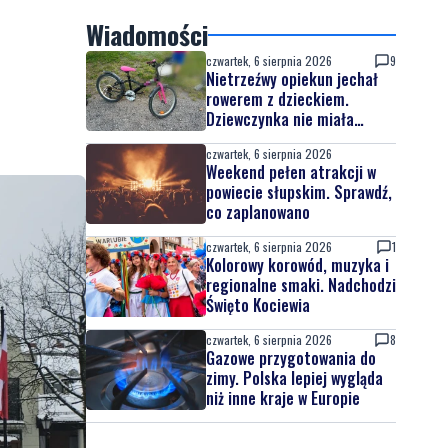
Wiadomości
czwartek, 6 sierpnia 2026
9
Nietrzeźwy opiekun jechał
rowerem z dzieckiem.
Dziewczynka nie miała
kasku
czwartek, 6 sierpnia 2026
Weekend pełen atrakcji w
powiecie słupskim. Sprawdź,
co zaplanowano
czwartek, 6 sierpnia 2026
1
Kolorowy korowód, muzyka i
regionalne smaki. Nadchodzi
Święto Kociewia
czwartek, 6 sierpnia 2026
8
Gazowe przygotowania do
zimy. Polska lepiej wygląda
niż inne kraje w Europie