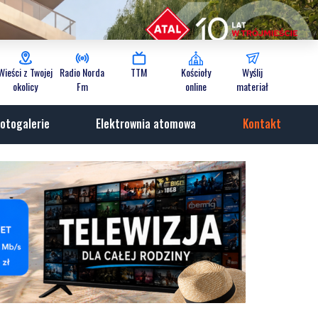
Wieści z Twojej
Radio Norda
TTM
Kościoły
Wyślij
okolicy
Fm
online
materiał
otogalerie
Elektrownia atomowa
Kontakt