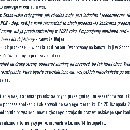
kolejowego w centrum wsi.
. Stanowisko rady gminy, jak również moje, jest jednolite i jednoznaczne. 
PLK - dop. red.
] z nami rozmawiać to niech przedstawią konkretną propozyc
 mamy. Już ją przedstawialiśmy w 2022 roku. Proponujemy obniżenie torów i
mienia nie dojdziemy
- zauważa
Wejer
.
 – jak przekazał – wiadukt nad torami (wzorowany na konstrukcji w Sopoc
zkańców i radnych podczas spotkania.
jechać na drugą stronę, ponieważ zamkną mi przejazd. Bo tak kolej chce. Wi
ć rozwiązanie, które będzie satysfakcjonować wszystkich mieszkańców po dw
uzina.
ki kolejowej na temat przedstawionych przez gminę i mieszkańców warunk
 podczas spotkania i skierowali do swojego rzecznika. Do 20 listopada 
odnośnie przyszłości newralgicznego przejazdu oraz wniosków po spotkani
nalizuje alternatywy po rozmowach w Luzinie 14 listopada...