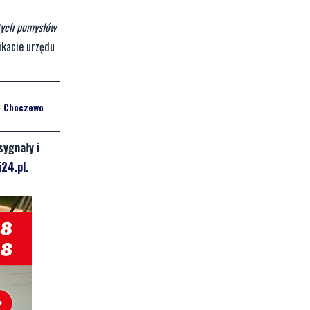
 tych pomysłów
ikacie urzędu
ie Choczewo
sygnały i
24.pl
.