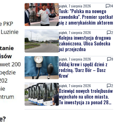
latek uciekał
piątek, 7 sierpnia 2026
14
Tusk: "Polska ma nowego
zawodnika". Premier spotkał
się z amerykańskim aktorem
piątek, 7 sierpnia 2026
2
Kolejna inwestycja drogowa
zakończona. Ulica Sudecka
już przejezdna
piątek, 7 sierpnia 2026
9
Oddaj krew i spędź dzień z
rodziną. 'Darz Bór – Dasz
Krew'
piątek, 7 sierpnia 2026
2
Dziewięć nowych trolejbusów
wyjechało na ulice miasta.
To inwestycja za ponad 28
mln zł