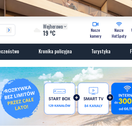
Wejherowo
Nasze
Nasze
o
19
C
kamery
HotSpoty
eczeństwo
Kronika policyjna
Turystyka
F