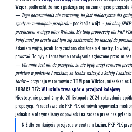
Wejer
, podkreślił, że
nie zgadzają się
na zamknięcie przejazdu 
—
Tego porozumienia nie zawrzemy, bo jest niekorzystne dla gminy
zgody na zamknięcie przejazdu
- podkreśla
wójt
. -
Jak chcą [
PKP 
przejazdem w ciągu ulicy Wilczka. My taką propozycję dla PKP PLK
kolej musi po prostu nad tym się zastanowić, bo inaczej do porozu
Zdaniem wójta, jeżeli tory zostaną obniżone o 4 metry, to wtedy
powstać. To były alternatywne rozwiązania zgłoszone przez mies
—
Dla mnie jest nie do przyjęcia, że nie będę mógł rowerem prze
państwo w państwie i uważam, że trzeba walczyć z koleją i znaleź
torów
– przyznaje w rozmowie z
TTM pan Wiktor
, mieszkaniec L
ZOBACZ TEŻ:
W Luzinie trwa spór o przejazd kolejowy
Niestety, nie poznaliśmy do 20 listopada 2024 roku zdania spół
propozycji. Przedstawiciele PKP PLK odmówili wypowiedzi mediom
jednak nie otrzymaliśmy odpowiedzi na zadane przez nas pytania 
NIE dla zamknięcia przejazdu w centrum Luzina. PKP PLK przea