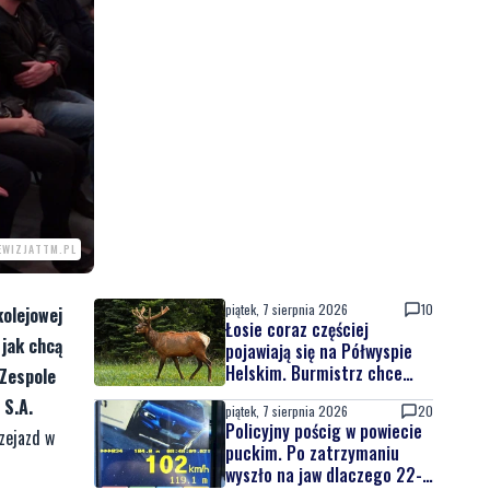
LEWIZJATTM.PL
piątek, 7 sierpnia 2026
10
kolejowej
Łosie coraz częściej
 jak chcą
pojawiają się na Półwyspie
Helskim. Burmistrz chce
 Zespole
nowych znaków drogowych
 S.A.
piątek, 7 sierpnia 2026
20
Policyjny pościg w powiecie
zejazd w
puckim. Po zatrzymaniu
wyszło na jaw dlaczego 22-