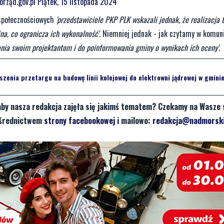
orząd.gov.pl
Piątek, 15 listopada 2024
społecznościowych
'przedstawiciele PKP PLK wskazali jednak, że realizacja
na, co ogranicza ich wykonalność'
. Niemniej jednak - jak czytamy w komun
wania swoim projektantom i do poinformowania gminy o wynikach ich oceny'
.
zenia przetargu na budowę linii kolejowej do elektrowni jądrowej w gmin
aby nasza redakcja zajęła się jakimś tematem? Czekamy na Wasze 
pośrednictwem
strony facebookowej
i mailowo:
redakcja@nadmorski