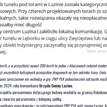
ŹRÓDŁO: URZĄD 
km/h, a w przyszłości nawet 200 km/h to jedno z kluczowych założeń moderni
ji wszystkich kolizyjnych przejazdów drogowych na tym odcinku trasy. Linia
zania tymczasowe nie wchodzą w grę. PKP PLK jednoznacznie odrzuciło moż
ym 2024 roku komunikacie
Urzędu Gminy Luzino
.
projektu porozumienia dotyczącego budowy wiaduktu na granicy Robakowa 
 zawarcie porozumienia z kolejową spółką.
potkania mieszkańców z przedstawicielami PKP PLK wójt gminy Luzino,
J