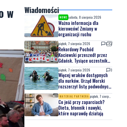
o w
Wiadomości
sobota, 8 sierpnia 2026
NOWE
Ważna informacja dla
kierowców! Zmiany w
organizacji ruchu
piątek, 7 sierpnia 2026
1
Rekordowy Pochód
Kociewski przeszedł przez
Gdańsk. Tysiące uczestników
na jubileuszowej edycji
piątek, 7 sierpnia 2026
3
Więcej wraków dostępnych
dla nurków. Urząd Morski
rozszerzył listę podwodnych
atrakcji
piątek, 7 sierpnia 2026
MATERIAŁ PARTNERA
Co jeść przy zaparciach?
Dieta, błonnik i nawyki,
które naprawdę działają