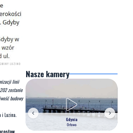
GMINY LUZINO
Nasze kamery
zacji linii
 202 zostanie
liwość budowy
i Luzina.
Gdynia
Orłowo
arosław