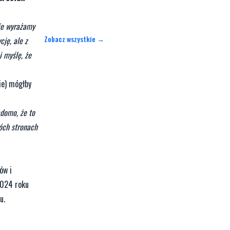
Nie wyrażamy
Zobacz wszystkie →
ję, ale z
 myślę, że
ie) mógłby
adomo, że to
óch stronach
ów i
2024 roku
u.