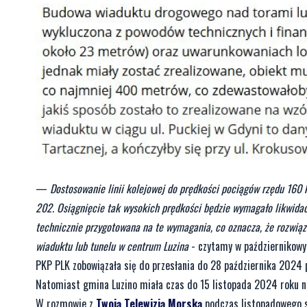
—
Dostosowanie linii kolejowej do prędkości pociągów rzędu 160 
202. Osiągnięcie tak wysokich prędkości będzie wymagało likwidac
technicznie przygotowana na te wymagania, co oznacza, że rozwią
wiaduktu lub tunelu w centrum Luzina
- czytamy w październikow
PKP PLK zobowiązała się do przesłania do 28 października 2024 
Natomiast gmina Luzino miała czas do 15 listopada 2024 roku na
W rozmowie z
Twoją Telewizją Morską
podczas listopadowego s