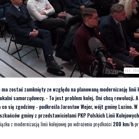
FOT. TE
ie ma zostać zamknięty ze względu na planowaną modernizację linii 
okalni samorządowcy. - To jest problem kolej. Oni chcą rewolucji. A
co się zgodzimy - podkreśla Jarosław Wejer, wójt gminy Luzino. W
szkańców gminy z przedstawicielami PKP Polskich Linii Kolejowych
iązku z modernizacją linii kolejowej po wdrożeniu prędkości
200 km/h
pr