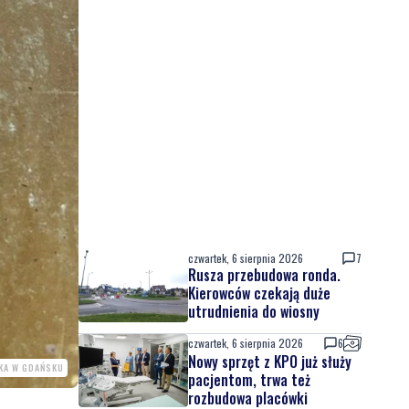
czwartek, 6 sierpnia 2026
7
Rusza przebudowa ronda.
Kierowców czekają duże
utrudnienia do wiosny
czwartek, 6 sierpnia 2026
6
Nowy sprzęt z KPO już służy
SKA W GDAŃSKU
pacjentom, trwa też
rozbudowa placówki