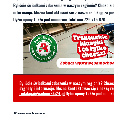
Byliście świadkami zdarzenia w naszym regionie? Chcecie 
informacje. Można kontaktować się z naszą redakcją za 
Dyżurujemy także pod numerem telefonu 729 715 670.
Byliście świadkami zdarzenia w naszym regionie? Chce
sygnały i informacje. Można kontaktować się z naszą r
redakcja@nadmorski24.pl
Dyżurujemy także pod nume