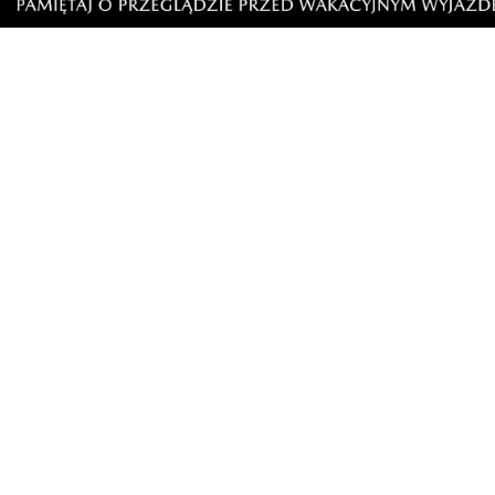
9
Nietrzeźwy opiekun jechał rowerem
Weekend 
z dzieckiem. Dziewczynka nie miała
słupskim
kasku
Artykuły
Informacje
Wiadomości
O portalu
Sport
Kontakt
Kultura
Regulamin
Społeczeństwo
Polityka prywatności