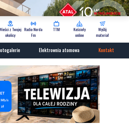
Wieści z Twojej
Radio Norda
TTM
Kościoły
Wyślij
okolicy
Fm
online
materiał
otogalerie
Elektrownia atomowa
Kontakt