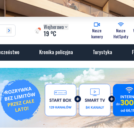
Wejherowo
Nasze
Nasze
o
19
C
kamery
HotSpoty
eczeństwo
Kronika policyjna
Turystyka
F