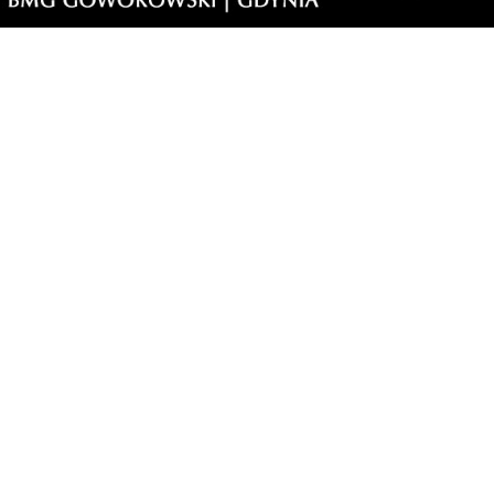
1
a i
dzi
morski24.pl - portal informacyjny z Małego Trójmiasta Kaszubskiego.
ja codzienna dawka najnowszych wiadomości z najbliższej okolicy.
ormacje społeczne, kulturalne i sportowe z Wejherowa, Pucka, Redy, Rumi i
lic. Zawsze sprawdzone i aktualne info dla mieszkańców Małego Trójmiasta
szubskiego.