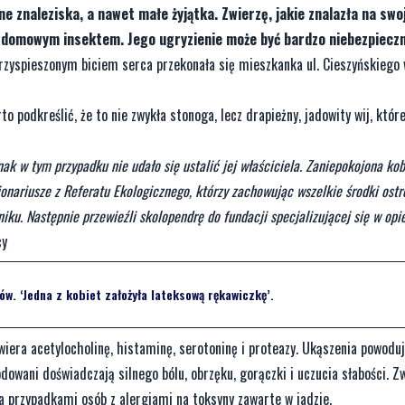
 znaleziska, a nawet małe żyjątka. Zwierzę, jakie znalazła na swo
, domowym insektem. Jego ugryzienie może być bardzo niebezpieczn
rzyspieszonym biciem serca przekonała się mieszkanka ul. Cieszyńskiego
podkreślić, że to nie zwykła stonoga, lecz drapieżny, jadowity wij, któr
 w tym przypadku nie udało się ustalić jej właściciela. Zaniepokojona kob
nariusze z Referatu Ekologicznego, którzy zachowując wszelkie środki ostr
ku. Następnie przewieźli skolopendrę do fundacji specjalizującej się w opi
cy
w. ‘Jedna z kobiet założyła lateksową rękawiczkę’.
wiera acetylocholinę, histaminę, serotoninę i proteazy. Ukąszenia powodu
dowani doświadczają silnego bólu, obrzęku, gorączki i uczucia słabości. Z
za przypadkami osób z alergiami na toksyny zawarte w jadzie.