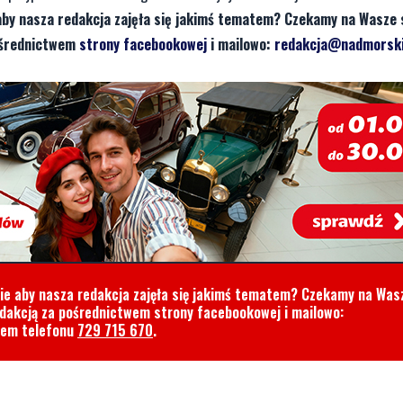
aby nasza redakcja zajęła się jakimś tematem? Czekamy na Wasze 
pośrednictwem
strony facebookowej
i mailowo:
redakcja@nadmorski
cie aby nasza redakcja zajęła się jakimś tematem? Czekamy na Was
edakcją za pośrednictwem strony facebookowej i mailowo:
rem telefonu
729 715 670
.