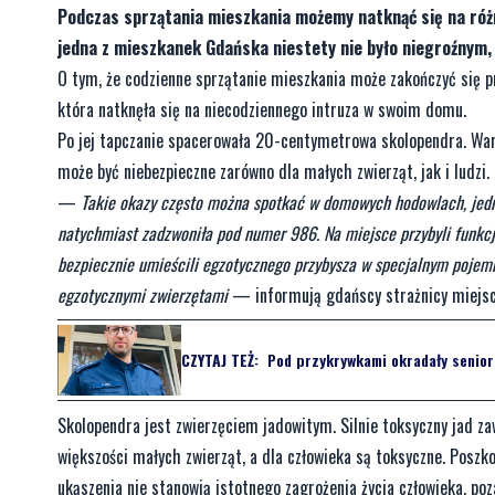
Podczas sprzątania mieszkania możemy natknąć się na różne
jedna z mieszkanek Gdańska niestety nie było niegroźnym
O tym, że codzienne sprzątanie mieszkania może zakończyć się p
która natknęła się na niecodziennego intruza w swoim domu.
Po jej tapczanie spacerowała 20-centymetrowa skolopendra. Warto 
może być niebezpieczne zarówno dla małych zwierząt, jak i ludzi.
—
Takie okazy często można spotkać w domowych hodowlach, jednak
natychmiast zadzwoniła pod numer 986. Na miejsce przybyli funkcjo
bezpiecznie umieścili egzotycznego przybysza w specjalnym pojemni
egzotycznymi zwierzętami
— informują gdańscy strażnicy miejs
CZYTAJ TEŻ:
Pod przykrywkami okradały senioró
Skolopendra jest zwierzęciem jadowitym. Silnie toksyczny jad za
większości małych zwierząt, a dla człowieka są toksyczne. Poszko
ukąszenia nie stanowią istotnego zagrożenia życia człowieka, po