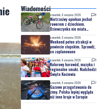
nie
Wiadomości
czwartek, 6 sierpnia 2026
9
Nietrzeźwy opiekun jechał
rowerem z dzieckiem.
Dziewczynka nie miała
kasku
czwartek, 6 sierpnia 2026
Weekend pełen atrakcji w
powiecie słupskim. Sprawdź,
co zaplanowano
czwartek, 6 sierpnia 2026
1
Kolorowy korowód, muzyka i
regionalne smaki. Nadchodzi
Święto Kociewia
czwartek, 6 sierpnia 2026
7
Gazowe przygotowania do
zimy. Polska lepiej wygląda
niż inne kraje w Europie