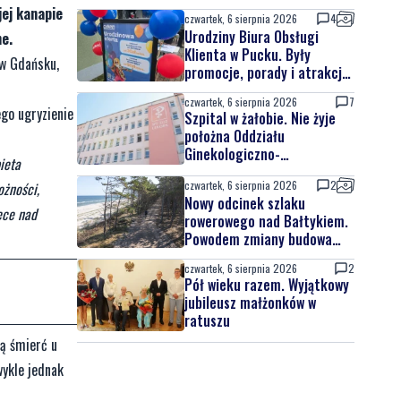
jej kanapie
czwartek, 6 sierpnia 2026
4
Urodziny Biura Obsługi
e.
Klienta w Pucku. Były
 w Gdańsku,
promocje, porady i atrakcje
dla najmłodszych
czwartek, 6 sierpnia 2026
7
ego ugryzienie
Szpital w żałobie. Nie żyje
położna Oddziału
Ginekologiczno-
ieta
Położniczego
czwartek, 6 sierpnia 2026
2
ożności,
Nowy odcinek szlaku
ece nad
rowerowego nad Bałtykiem.
Powodem zmiany budowa
elektrowni jądrowej
czwartek, 6 sierpnia 2026
2
Pół wieku razem. Wyjątkowy
jubileusz małżonków w
ratuszu
ją śmierć u
wykle jednak