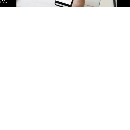
pełen atrakcji w powiecie
Kolorowy korowód, muzyk
. Sprawdź, co zaplanowano
regionalne smaki. Nadcho
Święto Kociewia
Zobacz
Nad
Two
Fotogalerie
Inf
Nasze HotSpoty
oko
Nasze kamery
Ka
Praca