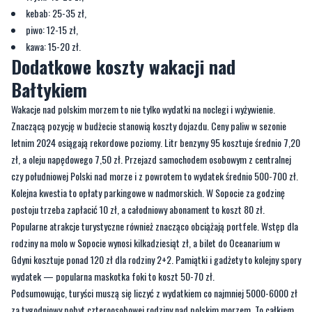
Dodatkowe koszty wakacji nad
Bałtykiem
Wakacje nad polskim morzem to nie tylko wydatki na noclegi i wyżywienie.
Znaczącą pozycję w budżecie stanowią koszty dojazdu. Ceny paliw w sezonie
letnim 2024 osiągają rekordowe poziomy. Litr benzyny 95 kosztuje średnio 7,20
zł, a oleju napędowego 7,50 zł. Przejazd samochodem osobowym z centralnej
czy południowej Polski nad morze i z powrotem to wydatek średnio 500-700 zł.
Kolejna kwestia to opłaty parkingowe w nadmorskich. W Sopocie za godzinę
postoju trzeba zapłacić 10 zł, a całodniowy abonament to koszt 80 zł.
Popularne atrakcje turystyczne również znacząco obciążają portfele. Wstęp dla
rodziny na molo w Sopocie wynosi kilkadziesiąt zł, a bilet do Oceanarium w
Gdyni kosztuje ponad 120 zł dla rodziny 2+2. Pamiątki i gadżety to kolejny spory
wydatek — popularna maskotka foki to koszt 50-70 zł.
Podsumowując, turyści muszą się liczyć z wydatkiem co najmniej 5000-6000 zł
za tygodniowy pobyt czteroosobowej rodziny nad polskim morzem. To całkiem
pokaźna kwota, która sprawia, że niejedna rodzina zaciąga kredyt na wakacje.
Decydując się na pożyczkę na ten cel, warto mieć świadomość związanych z tym
kosztów, o których można przeczytać na stronie