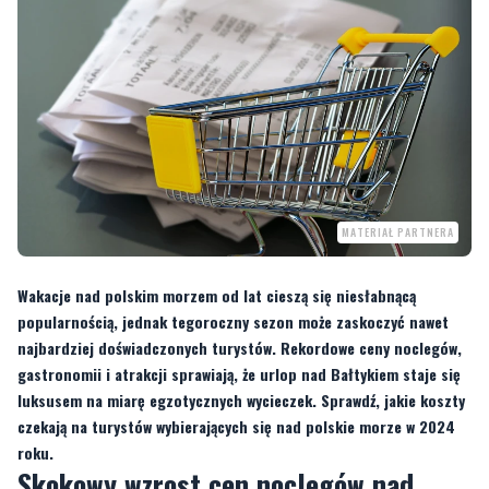
MATERIAŁ PARTNERA
Wakacje nad polskim morzem od lat cieszą się niesłabnącą
popularnością, jednak tegoroczny sezon może zaskoczyć nawet
najbardziej doświadczonych turystów. Rekordowe ceny noclegów,
gastronomii i atrakcji sprawiają, że urlop nad Bałtykiem staje się
luksusem na miarę egzotycznych wycieczek. Sprawdź, jakie koszty
czekają na turystów wybierających się nad polskie morze w 2024
roku.
Skokowy wzrost cen noclegów nad
Bałtykiem
Sezon wakacyjny 2024 przynosi rekordowe podwyżki cen noclegów w