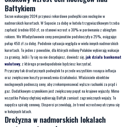
nadmorskich kurortach. W Sopocie za dobę w hotelu trzygwiazdkowym trzeba
zapłacić średnio 650 zł, co stanowi wzrost o 30% w porównaniu z ubiegłym
rokiem. We Władysławowie ceny pensjonatów podskoczyły o 25%, osiągając
pułap 450 zł za dobę. Podobnie sytuacja wygląda w wielu innych nadmorskich
kurortach. To jeden z powodów, dla których miliony Polaków wybierają wakacje
za granicą. Jeśli i Ty się na nie decydujesz, dowiedz się,
jak działa bankomat
walutowy
, z którego prawdopodobnie będziesz korzystać.
Przyczyny tak drastycznych podwyżek to przede wszystkim rosnąca inflacja
oraz zwiększone koszty prowadzenia działalności. Właściciele obiektów
noclegowych podnoszą ceny, aby zrekompensować wyższe rachunki za prąd i
gaz. Dodatkowym czynnikiem jest zwiększony popyt na krajowe wyjazdy. Mimo
wszystko Polacy chętniej wybierają Bałtyk zamiast zagranicznych wojaży. To
napędza spiralę cenową. Eksperci przewidują, że trend wzrostowy utrzyma się
w kolejnych latach.
Drożyzna w nadmorskich lokalach
gastronomicznych
Jak wyglądają inne koszty poza samym noclegiem? Przykładowo, w
Międzyzdrojach za rybę z frytkami trzeba zapłacić nawet 70 zł, a za pizzę dla