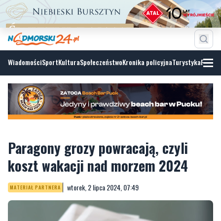
Wiadomości
Sport
Kultura
Społeczeństwo
Kronika policyjna
Turystyka
Fotoga
Paragony grozy powracają, czyli
koszt wakacji nad morzem 2024
wtorek, 2 lipca 2024, 07:49
MATERIAŁ PARTNERA