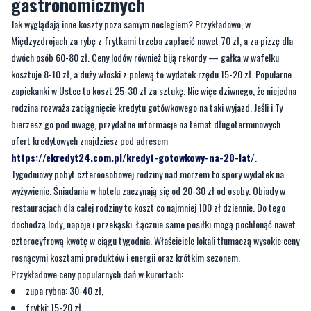
dwóch osób 60-80 zł. Ceny lodów również biją rekordy — gałka w wafelku
kosztuje 8-10 zł, a duży włoski z polewą to wydatek rzędu 15-20 zł. Popularne
zapiekanki w Ustce to koszt 25-30 zł za sztukę. Nic więc dziwnego, że niejedna
rodzina rozważa zaciągnięcie kredytu gotówkowego na taki wyjazd. Jeśli i Ty
bierzesz go pod uwagę, przydatne informacje na temat długoterminowych
ofert kredytowych znajdziesz pod adresem
https://ekredyt24.com.pl/kredyt-gotowkowy-na-20-lat/
.
Tygodniowy pobyt czteroosobowej rodziny nad morzem to spory wydatek na
wyżywienie. Śniadania w hotelu zaczynają się od 20-30 zł od osoby. Obiady w
restauracjach dla całej rodziny to koszt co najmniej 100 zł dziennie. Do tego
dochodzą lody, napoje i przekąski. Łącznie same posiłki mogą pochłonąć nawet
czterocyfrową kwotę w ciągu tygodnia. Właściciele lokali tłumaczą wysokie ceny
rosnącymi kosztami produktów i energii oraz krótkim sezonem.
Przykładowe ceny popularnych dań w kurortach:
zupa rybna: 30-40 zł,
frytki: 15-20 zł,
kebab: 25-35 zł,
piwo: 12-15 zł,
kawa: 15-20 zł.