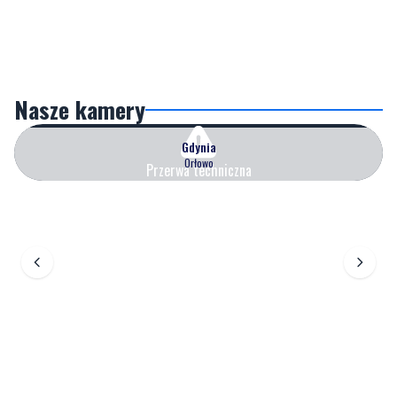
Nasze kamery
Gdynia
Orłowo
Przerwa techniczna
Zobacz wszystkie →