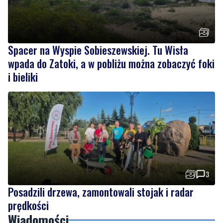
Spacer na Wyspie Sobieszewskiej. Tu Wisła
wpada do Zatoki, a w pobliżu można zobaczyć foki
i bieliki
3
Posadzili drzewa, zamontowali stojak i radar
prędkości
Wiadomości
poniedziałek, 10 sierpnia 2026
3
Nietrzeźwi na drogach powiatu
wejherowskiego i puckiego. Policja