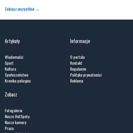
Artykuły
Informacje
Wiadomości
O portalu
Sport
Kontakt
Kultura
Regulamin
Społeczeństwo
Polityka prywatności
Kronika policyjna
Reklama
Zobacz
Fotogalerie
Nasze HotSpoty
Nasze kamery
Praca
Praca IT Gdańsk
GoWork.pl
Dodaj ofertę pracy