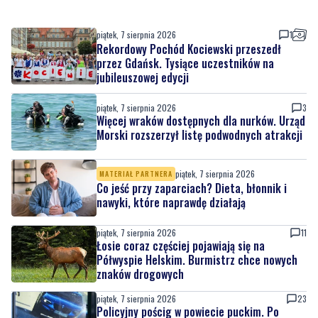
piątek, 7 sierpnia 2026
1
Rekordowy Pochód Kociewski przeszedł
przez Gdańsk. Tysiące uczestników na
jubileuszowej edycji
piątek, 7 sierpnia 2026
3
Więcej wraków dostępnych dla nurków. Urząd
Morski rozszerzył listę podwodnych atrakcji
piątek, 7 sierpnia 2026
MATERIAŁ PARTNERA
Co jeść przy zaparciach? Dieta, błonnik i
nawyki, które naprawdę działają
piątek, 7 sierpnia 2026
11
Łosie coraz częściej pojawiają się na
Półwyspie Helskim. Burmistrz chce nowych
znaków drogowych
piątek, 7 sierpnia 2026
23
Policyjny pościg w powiecie puckim. Po