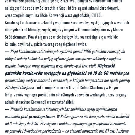
że w walizce podróżnej znajduje się 8 szt. wapiennych szkieletów koralowca
należących do rodziny Scleractinia Spp., które są gatunkami chronionymi,
wyszczególnionymi na liście Konwencji waszyngtońskiej CITES.
Korale są to obumarłe szkielety wapienne koralowców, występujących w wodach
ciepłych stref klimatycznych, między innymi w Oceanie Indyjskim czy Morzu
Śródziemnym. Powstają przez wiele tysięcy lat, rozrastając się w wielkie
kolonie, czyli rafy, gdzie tworzą rozgałęzione ławice.
—
Rząd koralowców rafotwórczych wyróżnia ponad 1300 gatunków zwierząt, do
których należą kolonialne polipy wytwarząjące zewnętrzne szkielety z węglanu
wapnia, tworzące masę wapienną wysp koralowych tzw. atoli.
Większość
gatunków koralowców występuje na głębokości od 10 do 60 metrów
pod
powierzchnią wody w morzach i oceanach, w których temperatura nie spada poniżej
20 stopni Celsjusza
- informuje Pomorski Urząd Celno-Skarbowy w Gdyni.
Ich przewóz wymaga posiadania określonych zezwoleń wydanych przez organy
administracyjne Konwencji waszyngtońskiej.
—
Przewóz koralowców rafotwórczych bez spełnienia wyżej wymienionych
warunków
jest przestępstwem
. W Polsce grozi za nie kara pozbawienia wolności
od 3 miesięcy do 5 lat. W związku z brakiem wymaganego przepisami zezwolenia
na przywóz i świadectwa pochodzenia – co stanowi naruszenie art. 61 ust. 1 ustawy