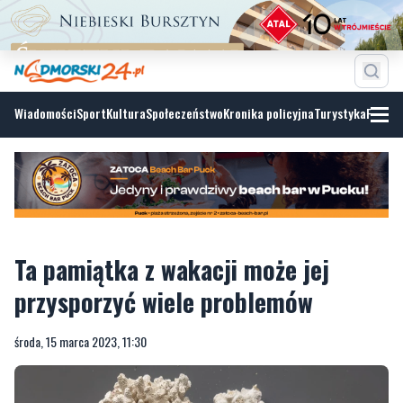
Wiadomości
Sport
Kultura
Społeczeństwo
Kronika policyjna
Turystyka
Fotoga
Ta pamiątka z wakacji może jej
przysporzyć wiele problemów
środa, 15 marca 2023, 11:30