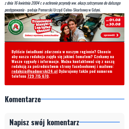
z dnia 16 kwietnia 2004 r. o ochronie przyrody ww. okazy zatrzymano do dalszego
postępowania
- podaje Pomorski Urząd Celno-Skarbowy w Gdyni.
Byliście świadkami zdarzenia w naszym regionie? Chcecie
aby nasza redakcja zajęła się jakimś tematem? Czekamy na
Wasze sygnały i informacje. Można kontaktować się z naszą
redakcją za pośrednictwem strony facebookowej i mailowo:
redakcja@nadmorski24.pl
Dyżurujemy także pod numerem
telefonu
729 715 670
.
Komentarze
Napisz swój komentarz