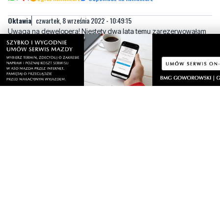
tym nic nie zrobi. Szkoda że ludzie tylko myślą o pieniądzach a nie
dóbru innych.
7
1
Zgłoś komentarz
Odpowiedz na komentarz
Oktawia
czwartek, 8 września 2022 - 10:49:15
Uwaga na dewelopera! Niestety dwa lata temu zarezerwowałam
tu mieszkanie wpłacając opłatę rezerwacyjną. Do tej pory nie
odzyskałam ani pieniędzy, ani mieszkania. Każdy z ludzi
zamieszanych w ta inwestycje umywa ręce i przerzuca
odpowiedzialność na inne osoby. Sprawa została zgłoszona na
Policję oraz toczy się postępowanie sądowe wobec inwestycji i
dewelopera. Czekam na zwrot pieniędzy.
0
0
Zgłoś komentarz
Odpowiedz na komentarz
Napisz swój komentarz
Nie hejtuj, pisz kulturalnie i zgodne z prawem