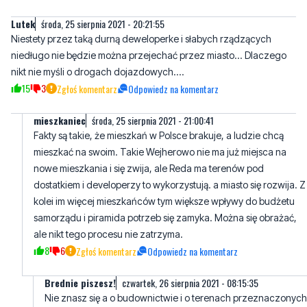
Powinna to wyjaśnić prokuratura najlepiej z innego województwa.
To urzędy by baczniej rozpatrywały pewne sprawy .
18
0
Zgłoś komentarz
Odpowiedz na komentarz
Lutek
środa, 25 sierpnia 2021 - 20:21:55
Niestety przez taką durną deweloperke i słabych rządzących
niedługo nie będzie można przejechać przez miasto... Dlaczego
nikt nie myśli o drogach dojazdowych....
15
3
Zgłoś komentarz
Odpowiedz na komentarz
mieszkaniec
środa, 25 sierpnia 2021 - 21:00:41
Fakty są takie, że mieszkań w Polsce brakuje, a ludzie chcą
mieszkać na swoim. Takie Wejherowo nie ma już miejsca na
nowe mieszkania i się zwija, ale Reda ma terenów pod
dostatkiem i developerzy to wykorzystują. a miasto się rozwija. Z
kolei im więcej mieszkańców tym większe wpływy do budżetu
samorządu i piramida potrzeb się zamyka. Można się obrażać,
ale nikt tego procesu nie zatrzyma.
8
6
Zgłoś komentarz
Odpowiedz na komentarz