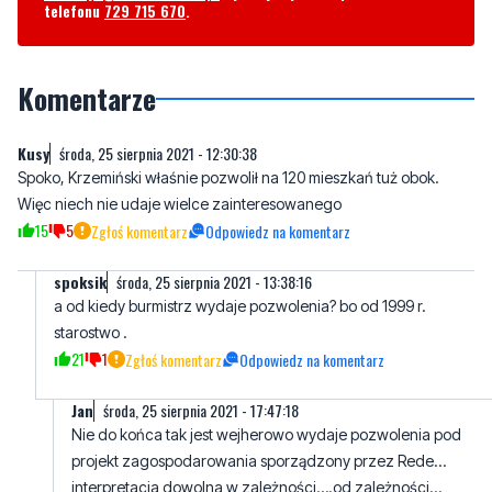
aby nasza redakcja zajęła się jakimś tematem? Czekamy na
Wasze sygnały i informacje. Można kontaktować się z naszą
redakcją za pośrednictwem strony facebookowej i mailowo:
redakcja@nadmorski24.pl
Dyżurujemy także pod numerem
telefonu
729 715 670
.
Komentarze
Kusy
środa, 25 sierpnia 2021 - 12:30:38
Spoko, Krzemiński właśnie pozwolił na 120 mieszkań tuż obok.
Więc niech nie udaje wielce zainteresowanego
15
5
Zgłoś komentarz
Odpowiedz na komentarz
spoksik
środa, 25 sierpnia 2021 - 13:38:16
a od kiedy burmistrz wydaje pozwolenia? bo od 1999 r.
starostwo .
21
1
Zgłoś komentarz
Odpowiedz na komentarz
Jan
środa, 25 sierpnia 2021 - 17:47:18