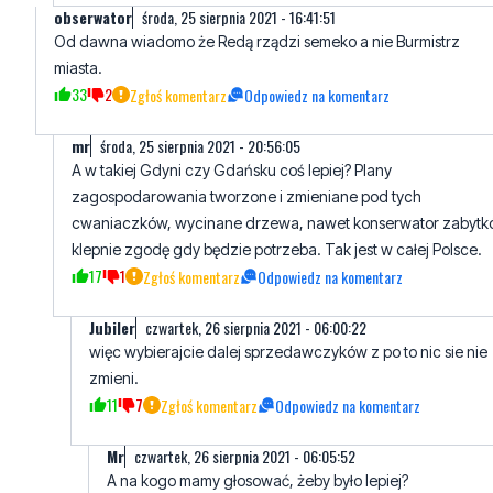
ilość urzędników i gmach urzędu rozmach ma.
8
2
Zgłoś komentarz
Odpowiedz na komentarz
obserwator
środa, 25 sierpnia 2021 - 16:41:51
Od dawna wiadomo że Redą rządzi semeko a nie Burmistrz
miasta.
33
2
Zgłoś komentarz
Odpowiedz na komentarz
mr
środa, 25 sierpnia 2021 - 20:56:05
A w takiej Gdyni czy Gdańsku coś lepiej? Plany
zagospodarowania tworzone i zmieniane pod tych
cwaniaczków, wycinane drzewa, nawet konserwator zabyt
klepnie zgodę gdy będzie potrzeba. Tak jest w całej Polsce.
17
1
Zgłoś komentarz
Odpowiedz na komentarz
Jubiler
czwartek, 26 sierpnia 2021 - 06:00:22
więc wybierajcie dalej sprzedawczyków z po to nic sie nie
zmieni.
11
7
Zgłoś komentarz
Odpowiedz na komentarz