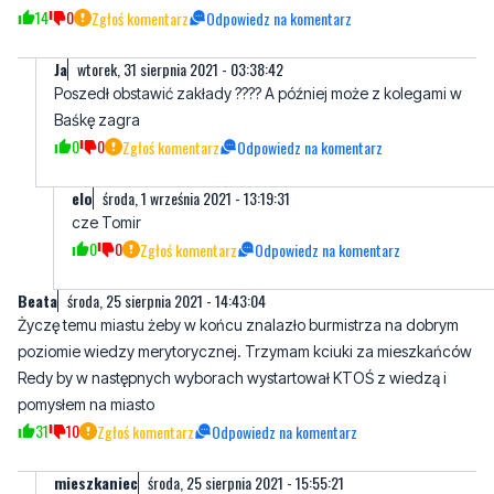
Byś
środa, 25 sierpnia 2021 - 14:16:48
I co na to wszystko wielki Okrojek?!?!?
14
0
Zgłoś komentarz
Odpowiedz na komentarz
Ja
wtorek, 31 sierpnia 2021 - 03:38:42
Poszedł obstawić zakłady ???? A później może z kolegami w
Baśkę zagra
0
0
Zgłoś komentarz
Odpowiedz na komentarz
elo
środa, 1 września 2021 - 13:19:31
cze Tomir
0
0
Zgłoś komentarz
Odpowiedz na komentarz
Beata
środa, 25 sierpnia 2021 - 14:43:04
Życzę temu miastu żeby w końcu znalazło burmistrza na dobrym
poziomie wiedzy merytorycznej. Trzymam kciuki za mieszkańców
Redy by w następnych wyborach wystartował KTOŚ z wiedzą i
pomysłem na miasto