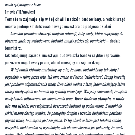
którym mieszkają ludzie. Istnieje tam zagrożenie bezpieczeństwa
– wyjaśnia w
rozmowie z
Twoją Telewizją Morską
Krzysztof Krzemiński, burmistrz Redy.
Nagranie z 18 kwietnia 2020 - moment zakopania rowu, w którym zatrzymywała się
woda spływająca z lasu:
[movies]1[/movies]
Tematem zajmuje się w tej chwili nadzór budowlany
, a redzki urząd
miasta próbuje zmobilizować nowego inwestora do podjęcia działań.
—
Inwestor powinien stworzyć miejsce retencji, żeby wody, które napływają do
obszaru, gdzie są wybudowane budynki, mogły gdzieś się pomieścić
– dodaje
burmistrz.
Jak relacjonują sąsiedzi inwestycji, budowa szła bardzo szybko i sprawnie,
jeszcze w maju trwały prace, ale od miesięcy nic się nie dzieje.
—
W tej chwili głównie martwimy się o to, że nowe budynki będą tak stały i
popadały w ruinę przez lata, jak inne znane w Polsce "szkieletory". Drugą kwestią
jest problem odprowadzenia wody. Dwa cieki wodne z lasu, jeden okalający leśne
tarasy miały ujście na terenie tej upadłej inwestycji. Wszyscy zapewniali, że ujście
wody będzie odtworzone na zakończenia prac.
Teraz budowa stanęła, a woda
nie ma ujścia
, przy większych deszczach budynki są podmywane. Z mapki do
jakiej mamy dostęp wynika, że pomiędzy drugim i trzecim budynkiem powinna