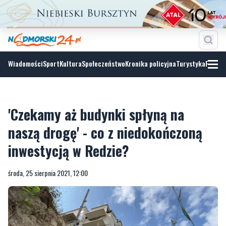
Wiadomości
Sport
Kultura
Społeczeństwo
Kronika policyjna
Turystyka
Fotoga
'Czekamy aż budynki spłyną na
naszą drogę' - co z niedokończoną
inwestycją w Redzie?
środa, 25 sierpnia 2021, 12:00