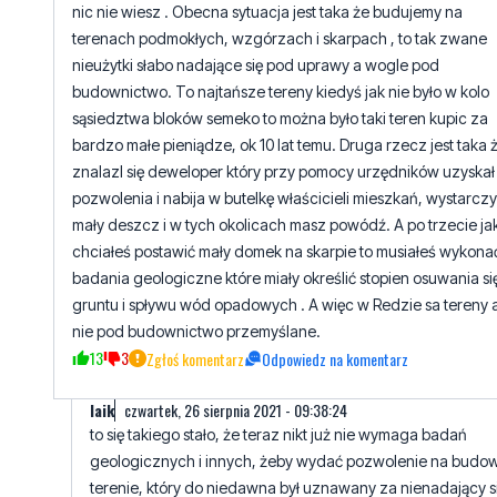
Brednie piszesz!
czwartek, 26 sierpnia 2021 - 08:15:35
Nie znasz się a o budownictwie i o terenach przeznaczonych
nic nie wiesz . Obecna sytuacja jest taka że budujemy na
terenach podmokłych, wzgórzach i skarpach , to tak zwane
nieużytki słabo nadające się pod uprawy a wogle pod
budownictwo. To najtańsze tereny kiedyś jak nie było w kolo
sąsiedztwa bloków semeko to można było taki teren kupic za
bardzo małe pieniądze, ok 10 lat temu. Druga rzecz jest taka 
znalazl się deweloper który przy pomocy urzędników uzyskał
pozwolenia i nabija w butelkę właścicieli mieszkań, wystarczy
mały deszcz i w tych okolicach masz powódź. A po trzecie ja
chciałeś postawić mały domek na skarpie to musiałeś wykona
badania geologiczne które miały określić stopien osuwania si
gruntu i spływu wód opadowych . A więc w Redzie sa tereny 
nie pod budownictwo przemyślane.
13
3
Zgłoś komentarz
Odpowiedz na komentarz
laik
czwartek, 26 sierpnia 2021 - 09:38:24