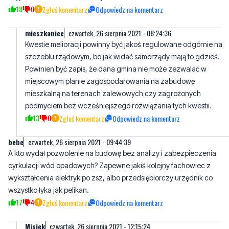
Reda.. ale Reda wody się nie boi czeka na katastrofę nie czyszczą
studzienek… melioracji… brak zagospodarowania wodami … oni są
zajęci betonowaniem …..Redy zero wniosków
18
0
Zgłoś komentarz
Odpowiedz na komentarz
mieszkaniec
czwartek, 26 sierpnia 2021 - 08:24:36
Kwestie melioracji powinny być jakoś regulowane odgórnie na
szczeblu rządowym, bo jak widać samorządy mają to gdzieś.
Powinien być zapis, że dana gmina nie może zezwalać w
miejscowym planie zagospodarowania na zabudowę
mieszkalną na terenach zalewowych czy zagrożonych
podmyciem bez wcześniejszego rozwiązania tych kwestii.
13
0
Zgłoś komentarz
Odpowiedz na komentarz
bebe
czwartek, 26 sierpnia 2021 - 09:44:39
A kto wydał pozwolenie na budowę bez analizy i zabezpieczenia
cyrkulacji wód opadowych? Zapewne jakiś kolejny fachowiec z
wykształcenia elektryk po zsz, albo przedsiębiorczy urzędnik co
wszystko łyka jak pelikan.