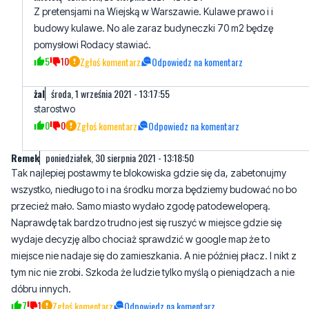
17
4
Zgłoś komentarz
Odpowiedz na komentarz
Misiek
czwartek, 26 sierpnia 2021 - 12:15:24
Z pretensjami na Wiejską w Warszawie. Kulawe prawo i i
budowy kulawe. No ale zaraz budyneczki 70 m2 będzę
pomysłowi Rodacy stawiać.
5
10
Zgłoś komentarz
Odpowiedz na komentarz
żal
środa, 1 września 2021 - 13:17:55
starostwo
0
0
Zgłoś komentarz
Odpowiedz na komentarz
Remek
poniedziałek, 30 sierpnia 2021 - 13:18:50
Tak najlepiej postawmy te blokowiska gdzie się da, zabetonujmy
wszystko, niedługo to i na środku morza będziemy budować no bo
przecież mało. Samo miasto wydało zgodę patodeweloperą.
Naprawdę tak bardzo trudno jest się ruszyć w miejsce gdzie się
wydaje decyzję albo chociaż sprawdzić w google map że to
miejsce nie nadaje się do zamieszkania. A nie później płacz. I nikt z