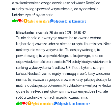
31
10
Zgłoś komentarz
Odpowiedz na komentarz
mieszkaniec
środa, 25 sierpnia 2021 - 15:55:21
a tak konkretnie to czego oczekujesz od władz Redy? co
miałoby takiego powstać w tym mieście, co by odmieniło
ludziom życie? pytam serio
9
7
Zgłoś komentarz
Odpowiedz na komentarz
Mieszkanka
czwartek, 26 sierpnia 2021 - 08:07:42
Tu nie chodzi o inwestycje nawet, bo to kwestia wtórna.
Najbardziej zawsze uderza niemoc urzędu i burmistrza. Nic 
możemy, nie mamy wpływu, itd. Tu coś prywatnego, tu
powiatowego, tu wojewódzkiego, tu krajowego, a za co
odpowiedzialność bierze miasto? Niestety kiedyś widziałam t
ranking wykorzystania środków UE. Reda była na szarym
końcu. Niedość, że nic nigdy nie mogą zrobić, kasy wiecznie
nie ma, to jeszcze zagospodarowanie kasy, jaką się dostaje l
można dostać jest problemem. Przykładów inwestycji w Redzi
gdzie to nie Reda jest glownym inwestorem jest bez liku, ale