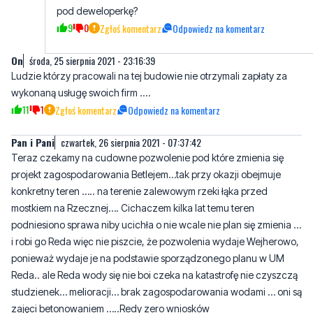
to się takiego stało, że teraz nikt już nie wymaga badań
geologicznych i innych, żeby wydać pozwolenie na budo
terenie, który do niedawna był uznawany za nienadający s
pod deweloperkę?
9
0
Zgłoś komentarz
Odpowiedz na komentarz
On
środa, 25 sierpnia 2021 - 23:16:39
Ludzie którzy pracowali na tej budowie nie otrzymali zapłaty za
wykonaną usługę swoich firm ....
11
1
Zgłoś komentarz
Odpowiedz na komentarz
Pan i Pani
czwartek, 26 sierpnia 2021 - 07:37:42
Teraz czekamy na cudowne pozwolenie pod które zmienia się
projekt zagospodarowania Betlejem…tak przy okazji obejmuje
konkretny teren ….. na terenie zalewowym rzeki łąka przed
mostkiem na Rzecznej…. Cichaczem kilka lat temu teren
podniesiono sprawa niby ucichła o nie wcale nie plan się zmienia …
i robi go Reda więc nie piszcie, że pozwolenia wydaje Wejherowo,
ponieważ wydaje je na podstawie sporządzonego planu w UM