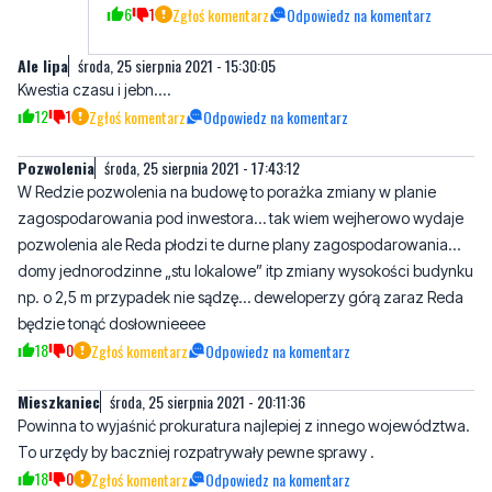
Mr
czwartek, 26 sierpnia 2021 - 06:05:52
A na kogo mamy głosować, żeby było lepiej?
6
1
Zgłoś komentarz
Odpowiedz na komentarz
Ale lipa
środa, 25 sierpnia 2021 - 15:30:05
Kwestia czasu i jebn....
12
1
Zgłoś komentarz
Odpowiedz na komentarz
Pozwolenia
środa, 25 sierpnia 2021 - 17:43:12
W Redzie pozwolenia na budowę to porażka zmiany w planie
zagospodarowania pod inwestora… tak wiem wejherowo wydaje
pozwolenia ale Reda płodzi te durne plany zagospodarowania…
domy jednorodzinne „stu lokalowe” itp zmiany wysokości budynku
np. o 2,5 m przypadek nie sądzę… deweloperzy górą zaraz Reda
będzie tonąć dosłownieeee
18
0
Zgłoś komentarz
Odpowiedz na komentarz
Mieszkaniec
środa, 25 sierpnia 2021 - 20:11:36