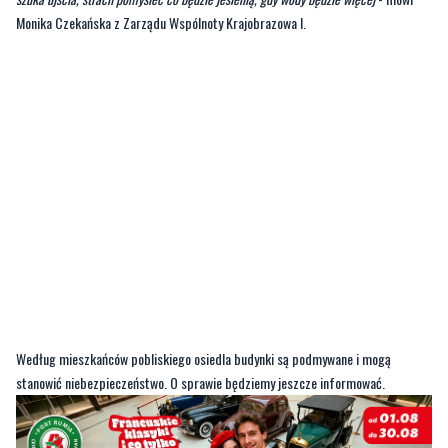
płynąć woda, to miejsce jest zasypane. W tej chwili w lesie jest totalnie sucho,
wszystkie cieki wodne są wyschnięte, ale ulewne deszcze już pokazały, że woda
szuka ujścia, strach pomyśleć co będzie jesienią, gdy wody będzie więcej
- mówi
Monika Czekańska z Zarządu Wspólnoty Krajobrazowa I.
Według mieszkańców pobliskiego osiedla budynki są podmywane i mogą