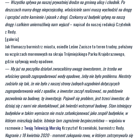
inwestycja niszczeje. Mieszkańcy pobliskich osiedli
boją się, że wkrótce
któryś z budynków może się zawalić
, oprócz tego niezagospodarowanie
wód opadowych w tym miejscu powoduje niemałe utrudnienia.
—
Wszystko spływa po naszej prywatniej drodze na gminną ulicę i chodnik. Po
deszczach mamy drogę nieprzejezdną, właściciele sami muszą wychodzić na drogę
i sprzątać ostre kamienie i piasek z drogi. Czekamy aż budynki spłyną na naszą
drogę i całkiem uniemożliwią nam wyjazd
– napisał do naszej redakcji Czytelnik
z Redy.
[galeria]
Jak tłumaczy burmistrz miasta, osiedle Leśne Zacisze to teren trudny, położony
na wzgórzach morenowych na skraju Trójmiejskiego Parku Krajobrazowego,
gdzie spływają wody opadowe.
—
My już na początku działań zwracaliśmy uwagę inwestorom, że trzeba we
właściwy sposób zagospodarować wody opadowe, żeby nie było problemu. Niestety
zadziało się tak, że nie było z naszej strony żadnych uzgodnień dotyczących
zagospodarowania wód z opadów, a inwestor zaczął realizować, na podstawie
pozwolenia na budowę, tę inwestycję. Pojawił się problem, jest trzeci inwestor, do
dzisiaj się z nami nie skontaktował, jak twierdzi wstrzymał budowę. Stan istniejący
budynków w takim wymiarze nie może zafunkcjonować jako zespół budynków, w