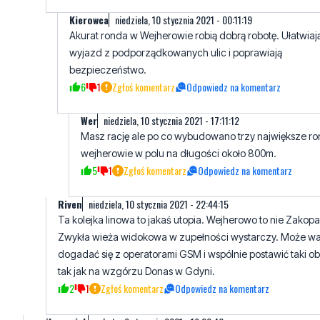
wyjazd z podporządkowanych ulic i poprawiają
bezpieczeństwo.
6
1
Zgłoś komentarz
Odpowiedz na komentarz
Wer
niedziela, 10 stycznia 2021 - 17:11:12
Masz rację ale po co wybudowano trzy największe r
wejherowie w polu na długości około 800m.
5
1
Zgłoś komentarz
Odpowiedz na komentarz
Riven
niedziela, 10 stycznia 2021 - 22:44:15
Ta kolejka linowa to jakaś utopia. Wejherowo to nie Zakop
Zwykła wieża widokowa w zupełności wystarczy. Może wa
dogadać się z operatorami GSM i wspólnie postawić taki ob
tak jak na wzgórzu Donas w Gdyni.
2
1
Zgłoś komentarz
Odpowiedz na komentarz
wejherowiak
sobota, 9 stycznia 2021 - 19:20:46
Pamiętam wejherowską "łysą górę" przy Osiedlu Staszica. Był z
niej piękny widok! Warto by tam postawić wieżę widokową...
6
0
Zgłoś komentarz
Odpowiedz na komentarz