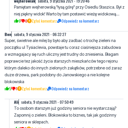
Ben
sobota, 9 stycznia 2021 - 06:32:27
Super, świetnie ale milej by było aby zadbać o trochę zieleni na
początku ul Tysiaclevia, powstaje tu coraz ciaśniejsza zabudowa
a wzmagajacy się ruch uliczny jest trudny do zniesienia. Błagam
poprawcie tez jakość życia starszych mieszkańców tego rejonu
którym daleko do innych zielonych zakątków, potrzebne od zaraz
duze drzewa, park podobny do Janowskiego a nie kolejne
blokowiska
5
1
Zgłoś komentarz
Odpowiedz na komentarz
AIi
sobota, 9 stycznia 2021 - 07:50:49
To osobom starszym już godziny seniora nie wystarczają?
Zapomnij o zieleni. Blokowiska to biznes, tak jak godzinny
seniora w sklepach.
1
5
Zgłoś komentarz
Odpowiedz na komentarz
Sebek
sobota, 9 stycznia 2021 - 06:34:43
Bomba juz czekam. Popieram tez zrobienie czegoś zielonego