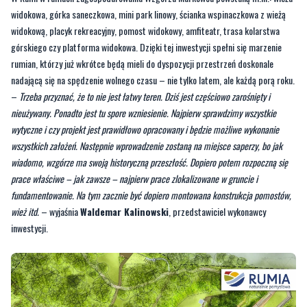
rumian, którzy już wkrótce będą mieli do dyspozycji przestrzeń doskonale
nadającą się na spędzenie wolnego czasu – nie tylko latem, ale każdą porą roku.
–
Trzeba przyznać, że to nie jest łatwy teren. Dziś jest częściowo zarośnięty i
nieużywany. Ponadto jest tu spore wzniesienie. Najpierw sprawdzimy wszystkie
wytyczne i czy projekt jest prawidłowo opracowany i będzie możliwe wykonanie
wszystkich założeń. Następnie wprowadzenie zostaną na miejsce saperzy, bo jak
wiadomo, wzgórze ma swoją historyczną przeszłość. Dopiero potem rozpoczną się
prace właściwe – jak zawsze – najpierw prace zlokalizowane w gruncie i
fundamentowanie. Na tym zacznie być dopiero montowana konstrukcja pomostów,
wież itd.
– wyjaśnia
Waldemar Kalinowski
, przedstawiciel wykonawcy
inwestycji.