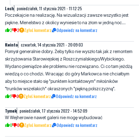
2
2
Zgłoś komentarz
Odpowiedz na komentarz
Kwinto
czwartek, 14 stycznia 2021 - 20:09:03
Pomysł generalnie dobry. Żeby tylko nie wyszło tak jak z remontem
skrzyżowania Starowiejskiej z Roszczynialskiego/Wybickiego.
Wydano pieniądze ale problemu nie rozwiązano. Ci co tam jeżdżą
wiedzą o co chodzi. Wracając do góry Markowca nie chciałbym
aby to miejsce stało się "punktem kontaktowym" miłośników
"trunków wszelakich" okraszonych "piękną polszczyzną".
1
0
Zgłoś komentarz
Odpowiedz na komentarz
Tymek
poniedziałek, 17 stycznia 2022 - 14:52:09
W Wejherowie nawet galerii nie mogę wybudować
0
0
Zgłoś komentarz
Odpowiedz na komentarz
Napisz swój komentarz