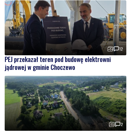
12
PEJ przekazał teren pod budowę elektrowni
jądrowej w gminie Choczewo
2
Trwa kolejny etap przebudowy i modernizacji
drogi prowadzącej do Dębek
Wiadomości