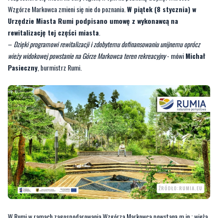
–
Dzięki programowi rewitalizacji i zdobytemu dofinansowaniu unijnemu oprócz
wieży widokowej powstanie na Górze Markowca teren rekreacyjny
- mówi
Michał
Pasieczny
, burmistrz Rumi.
ŹRÓDŁO:RUMIA.EU
W Rumi w ramach zagospodarowania Wzgórza Markowca powstaną m.in.: wieża
widokowa, górka saneczkowa, mini park linowy, ścianka wspinaczkowa z wieżą
widokową, placyk rekreacyjny, pomost widokowy, amfiteatr, trasa kolarstwa
górskiego czy platforma widokowa. Dzięki tej inwestycji spełni się marzenie