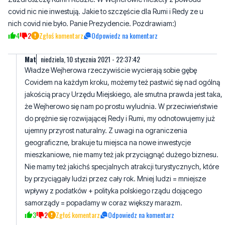
Mat
niedziela, 10 stycznia 2021 - 22:37:42
Władze Wejherowa rzeczywiście wycierają sobie gębę
Covidem na każdym kroku, możemy też pastwić się nad ogólną
jakością pracy Urzędu Miejskiego, ale smutna prawda jest taka,
że Wejherowo się nam po prostu wyludnia. W przeciwieństwie
do prężnie się rozwijającej Redy i Rumi, my odnotowujemy już
ujemny przyrost naturalny. Z uwagi na ograniczenia
geograficzne, brakuje tu miejsca na nowe inwestycje
mieszkaniowe, nie mamy też jak przyciągnąć dużego biznesu.
Nie mamy też jakichś specjalnych atrakcji turystycznych, które
by przyciągały ludzi przez cały rok. Mniej ludzi = mniejsze
wpływy z podatków + polityka polskiego rządu dojącego
samorządy = popadamy w coraz większy marazm.
3
2
Zgłoś komentarz
Odpowiedz na komentarz
Lech
poniedziałek, 11 stycznia 2021 - 11:12:25
Poczekajcie na realizację. Na wizualizacji zawsze wszystko jest
piękne. Menelstwo z okolicy wyniesie to na złom w jedną noc...