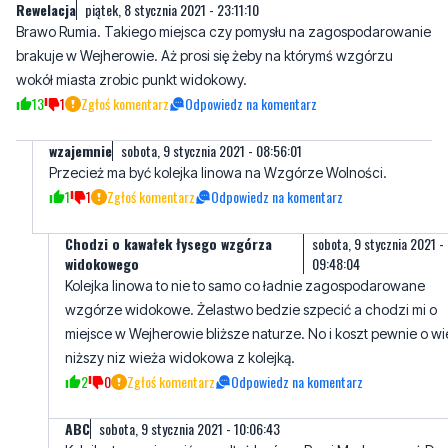
wokół miasta zrobic punkt widokowy.
13
1
Zgłoś komentarz
Odpowiedz na komentarz
wzajemnie
sobota, 9 stycznia 2021 - 08:56:01
Przecież ma być kolejka linowa na Wzgórze Wolności.
1
1
Zgłoś komentarz
Odpowiedz na komentarz
Chodzi o kawałek łysego wzgórza
sobota, 9 stycznia 2021 -
widokowego
09:48:04
Kolejka linowa to nie to samo co ładnie zagospodarowane
wzgórze widokowe. Żelastwo bedzie szpecić a chodzi mi o
miejsce w Wejherowie bliższe naturze. No i koszt pewnie o wi
niższy niz wieża widokowa z kolejką.
2
0
Zgłoś komentarz
Odpowiedz na komentarz
ABC
sobota, 9 stycznia 2021 - 10:06:43
Kolejka to powinna iśc wzdłuż lasów z Rumi Markowca aż Do
Wejherowa na Wzgórze Wolności. To by była atrakcja.
5
1
Zgłoś komentarz
Odpowiedz na komentarz