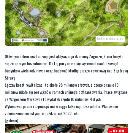
ŹRÓDŁO:RUMIA.EU
Głównym celem rewitalizacji jest aktywizacja dzielnicy Zagórze, która boryka
się ze sporym bezrobociem. Do tej pory udało się wyremontować dziesięć
budynków wielorodzinnych oraz budować kładkę pieszo-rowerową nad Zagórską
Strugą.
Łączny koszt rewitalizacji to około 28 milionów złotych, z czego prawie 13
milionów udało się pozyskać w ramach unijnego dofinansowania. Prace związane
ze Wzgórzem Markowca to wydatek rzędu 10 milionów złotych.
Wykonawca prace rozpocząć ma w ciągu kilku najbliższych dni. Planowane
zakończenie inwestycji to październik 2022 roku.
[galeria]