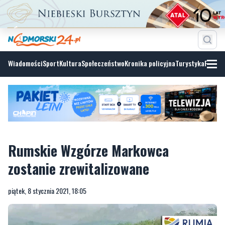
Wiadomości
Sport
Kultura
Społeczeństwo
Kronika policyjna
Turystyka
Fotoga
Rumskie Wzgórze Markowca
zostanie zrewitalizowane
piątek, 8 stycznia 2021, 18:05