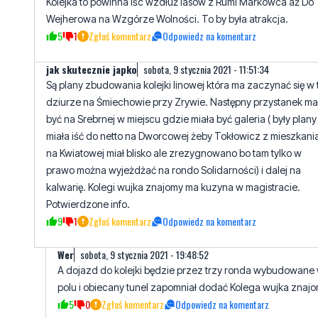
jak skutecznie japko
sobota, 9 stycznia 2021 - 11:51:34
Są plany zbudowania kolejki linowej która ma zaczynać się w 
dziurze na Śmiechowie przy Zrywie. Następny przystanek ma
być na Srebrnej w miejscu gdzie miała być galeria ( były plany
miała iść do netto na Dworcowej żeby Tokłowicz z mieszkani
na Kwiatowej miał blisko ale zrezygnowano bo tam tylko w
prawo można wyjeżdżać na rondo Solidarności) i dalej na
kalwarię. Kolegi wujka znajomy ma kuzyna w magistracie.
Potwierdzone info.
9
1
Zgłoś komentarz
Odpowiedz na komentarz
Wer
sobota, 9 stycznia 2021 - 19:48:52
A dojazd do kolejki będzie przez trzy ronda wybudowane
polu i obiecany tunel zapomniał dodać Kolega wujka znajo
5
0
Zgłoś komentarz
Odpowiedz na komentarz
Kierowca
niedziela, 10 stycznia 2021 - 00:11:19
Akurat ronda w Wejherowie robią dobrą robotę. Ułatwiaj