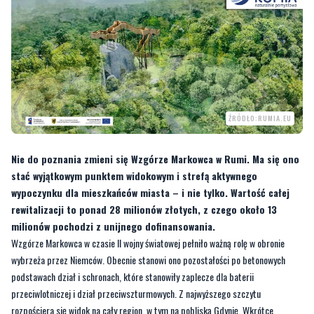
ŹRÓDŁO:RUMIA.EU
Nie do poznania zmieni się Wzgórze Markowca w Rumi. Ma się ono
stać wyjątkowym punktem widokowym i strefą aktywnego
wypoczynku dla mieszkańców miasta – i nie tylko. Wartość całej
rewitalizacji to ponad 28 milionów złotych, z czego około 13
milionów pochodzi z unijnego dofinansowania.
Wzgórze Markowca w czasie II wojny światowej pełniło ważną rolę w obronie
wybrzeża przez Niemców. Obecnie stanowi ono pozostałości po betonowych
podstawach dział i schronach, które stanowiły zaplecze dla baterii
przeciwlotniczej i dział przeciwszturmowych. Z najwyższego szczytu
rozpościera się widok na cały region, w tym na pobliską Gdynię. Wkrótce
Wzgórze Markowca zmieni się nie do poznania.
W piątek (8 stycznia) w
Urzędzie Miasta Rumi podpisano umowę z wykonawcą na
rewitalizację tej części miasta
.