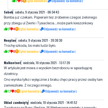
przy zbiegu ul Żwirki i Tysiaclecia...może park kieszonkowy
5
4
Zgłoś komentarz
Odpowiedz na komentarz
Neoplan
sobota, 9 stycznia 2021 - 20:38:30
Trochę szkoda, bo mało ludzi było.
2
0
Zgłoś komentarz
Odpowiedz na komentarz
Malkontent
niedziela, 10 stycznia 2021 - 13:17:20
W artykule jest mowa o wysokim bezrobociu w sąsiadującej
dzielnicy.
Ono wynika tylko i wyłącznie z braku chęci pracy przez osoby tam
zamieszkałe. Z niczego innego.
13
0
Zgłoś komentarz
Odpowiedz na komentarz
Uklad zamknięty
niedziela, 10 stycznia 2021 - 14:41:52
Zazdroszczę Rumi i Redzie. W Wejherowie niestety z powodu
covid nic nie inwestują. Jakie to szczęście dla Rumi i Redy ze u
nich covid nie było. Panie Prezydencie. Pozdrawiam:)
4
2
Zgłoś komentarz
Odpowiedz na komentarz