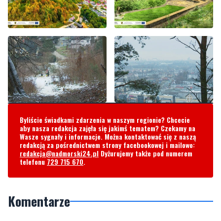
Byliście świadkami zdarzenia w naszym regionie? Chcecie
aby nasza redakcja zajęła się jakimś tematem? Czekamy na
Wasze sygnały i informacje. Można kontaktować się z naszą
redakcją za pośrednictwem strony facebookowej i mailowo:
redakcja@nadmorski24.pl
Dyżurujemy także pod numerem
telefonu
729 715 670
.
Komentarze
Rewelacja
piątek, 8 stycznia 2021 - 23:11:10
Brawo Rumia. Takiego miejsca czy pomysłu na zagospodarowanie
brakuje w Wejherowie. Aż prosi się żeby na którymś wzgórzu