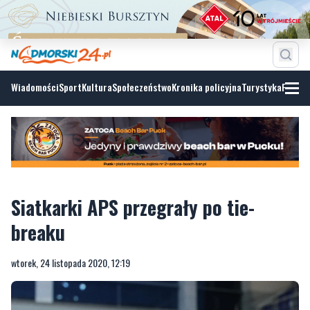
Wiadomości
Sport
Kultura
Społeczeństwo
Kronika policyjna
Turystyka
Fotoga
Siatkarki APS przegrały po tie-
breaku
wtorek, 24 listopada 2020, 12:19