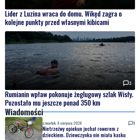
Lider z Luzina wraca do domu. Wikęd zagra o
kolejne punkty przed własnymi kibicami
3
Rumianin wpław pokonuje żeglugowy szlak Wisły.
Pozostało mu jeszcze ponad 350 km
Wiadomości
czwartek, 6 sierpnia 2026
9
Nietrzeźwy opiekun jechał rowerem z
dzieckiem. Dziewczynka nie miała kasku