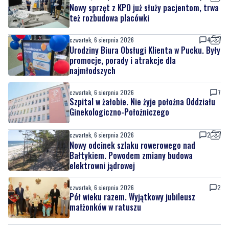
Nowy sprzęt z KPO już służy pacjentom, trwa
też rozbudowa placówki
czwartek, 6 sierpnia 2026
4
Urodziny Biura Obsługi Klienta w Pucku. Były
promocje, porady i atrakcje dla
najmłodszych
czwartek, 6 sierpnia 2026
7
Szpital w żałobie. Nie żyje położna Oddziału
Ginekologiczno-Położniczego
czwartek, 6 sierpnia 2026
2
Nowy odcinek szlaku rowerowego nad
Bałtykiem. Powodem zmiany budowa
elektrowni jądrowej
czwartek, 6 sierpnia 2026
2
Pół wieku razem. Wyjątkowy jubileusz
małżonków w ratuszu