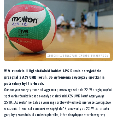
ZDJĘCIE ILUSTRACYJNE, ŹRÓDŁO: PIXABAY.COM
W 9. rundzie II ligi siatkówki kobiet APS Rumia na wyjeździe
przegrał z AZS UMK Toruń. Do wyłonienia zwycięzcy spotkania
potrzebny był tie-break.
Gospodynie zaczęły mecz od wygrania pierwszego seta do 22. W drugiej części
spotkania również lepsze okazały się siatkarki AZS UMK Toruń wygrywając
25:18. „Apeeski” nie dały za wygraną i próbowały odnieść pierwsze zwycięstwo
w sezonie. Trzeci set rumianki zwyciężył do 19, a czwarty do 23. W tie-breaku
górą były zawodniczki z miasta piernika, które decydujące starcie wygrały