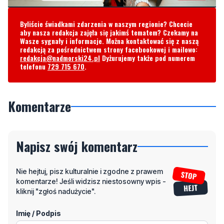
Byliście świadkami zdarzenia w naszym regionie? Chcecie
aby nasza redakcja zajęła się jakimś tematem? Czekamy na
Wasze sygnały i informacje. Można kontaktować się z naszą
redakcją za pośrednictwem strony facebookowej i mailowo:
redakcja@nadmorski24.pl
Dyżurujemy także pod numerem
telefonu
729 715 670
.
Komentarze
Napisz swój komentarz
Nie hejtuj, pisz kulturalnie i zgodne z prawem
komentarze! Jeśli widzisz niestosowny wpis -
kliknij "zgłoś nadużycie".
Imię / Podpis