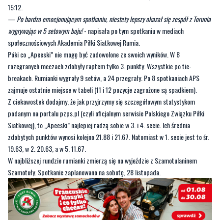
15:12.
—
Po bardzo emocjonującym spotkaniu, niestety lepszy okazał się zespół z Torunia
wygrywając w 5 setowym boju!
- napisała po tym spotkaniu w mediach
społecznościowych Akademia Piłki Siatkowej Rumia.
Póki co „Apeeski” nie mogę być zadowolone ze swoich wyników. W 8
rozegranych meczach zdobyły raptem tylko 3. punkty. Wszystkie po tie-
breakach. Rumianki wygrały 9 setów, a 24 przegrały. Po 8 spotkaniach APS
zajmuje ostatnie miejsce w tabeli (11 i 12 pozycje zagrożone są spadkiem).
Z ciekawostek dodajmy, że jak przyjrzymy się szczegółowym statystykom
podanym na portalu pzps.pl (czyli oficjalnym serwisie Polskiego Związku Piłki
Siatkowej), to „Apeeski” najlepiej radzą sobie w 3. i 4. secie. Ich średnia
zdobytych punktów wynosi kolejno 21.88 i 21.67. Natomiast w 1. secie jest to śr.
19.63, w 2. 20.63, a w 5. 11.67.
W najbliższej rundzie rumianki zmierzą się na wyjeździe z Szamotulaninem
Szamotuły. Spotkanie zaplanowano na sobotę, 28 listopada.