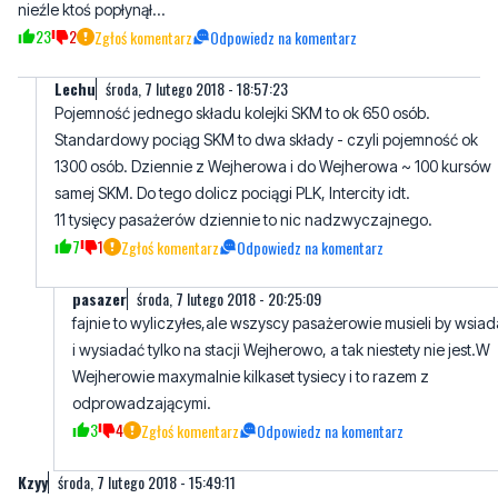
nieźle ktoś popłynął...
23
2
Zgłoś komentarz
Odpowiedz na komentarz
Lechu
środa, 7 lutego 2018 - 18:57:23
Pojemność jednego składu kolejki SKM to ok 650 osób.
Standardowy pociąg SKM to dwa składy - czyli pojemność ok
1300 osób. Dziennie z Wejherowa i do Wejherowa ~ 100 kursów
samej SKM. Do tego dolicz pociągi PLK, Intercity idt.
11 tysięcy pasażerów dziennie to nic nadzwyczajnego.
7
1
Zgłoś komentarz
Odpowiedz na komentarz
pasazer
środa, 7 lutego 2018 - 20:25:09
fajnie to wyliczyłes,ale wszyscy pasażerowie musieli by wsia
i wysiadać tylko na stacji Wejherowo, a tak niestety nie jest.W
Wejherowie maxymalnie kilkaset tysiecy i to razem z
odprowadzającymi.
3
4
Zgłoś komentarz
Odpowiedz na komentarz
Kzyy
środa, 7 lutego 2018 - 15:49:11