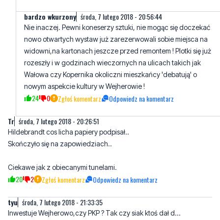
bardzo wkurzony
środa, 7 lutego 2018 - 20:56:44
Nie inaczej. Pewni koneserzy sztuki, nie mogąc się doczekać
nowo otwartych wystaw już zarezerwowali sobie miejsca na
widowni,na kartonach jeszcze przed remontem ! Plotki się już
rozeszły i w godzinach wieczornych na ulicach takich jak
Wałowa czy Kopernika okoliczni mieszkańcy 'debatują' o
nowym aspekcie kultury w Wejherowie !
24
0
Zgłoś komentarz
Odpowiedz na komentarz
Tr
środa, 7 lutego 2018 - 20:26:51
Hildebrandt cos licha papiery podpisał..
Skończyło się na zapowiedziach..
Ciekawe jak z obiecanymi tunelami.
20
2
Zgłoś komentarz
Odpowiedz na komentarz
tyu
środa, 7 lutego 2018 - 21:33:35
Inwestuje Wejherowo,czy PKP ? Tak czy siak ktoś dał d...