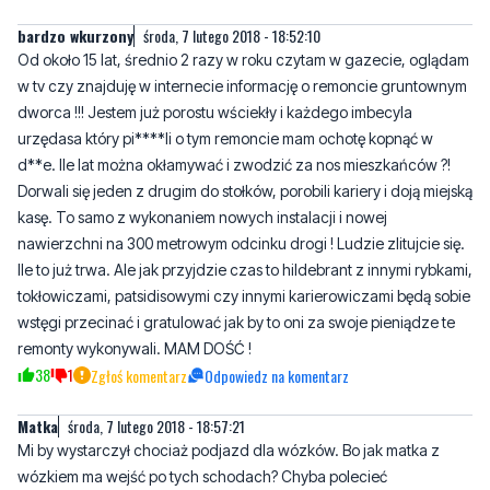
bardzo wkurzony
środa, 7 lutego 2018 - 18:52:10
Od około 15 lat, średnio 2 razy w roku czytam w gazecie, oglądam
w tv czy znajduję w internecie informację o remoncie gruntownym
dworca !!! Jestem już porostu wściekły i każdego imbecyla
urzędasa który pi****li o tym remoncie mam ochotę kopnąć w
d**e. Ile lat można okłamywać i zwodzić za nos mieszkańców ?!
Dorwali się jeden z drugim do stołków, porobili kariery i doją miejską
kasę. To samo z wykonaniem nowych instalacji i nowej
nawierzchni na 300 metrowym odcinku drogi ! Ludzie zlitujcie się.
Ile to już trwa. Ale jak przyjdzie czas to hildebrant z innymi rybkami,
tokłowiczami, patsidisowymi czy innymi karierowiczami będą sobie
wstęgi przecinać i gratulować jak by to oni za swoje pieniądze te
remonty wykonywali. MAM DOŚĆ !
38
1
Zgłoś komentarz
Odpowiedz na komentarz
Matka
środa, 7 lutego 2018 - 18:57:21
Mi by wystarczył chociaż podjazd dla wózków. Bo jak matka z
wózkiem ma wejść po tych schodach? Chyba polecieć