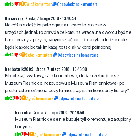
15
1
Zgłoś komentarz
Odpowiedz na komentarz
Discovery
środa, 7 lutego 2018 - 19:40:54
No cóż nie dość że patologia na ulicach to jeszcze w
urzędach,jednak to prawda że komuna wraca ,na dworcu będzie
bar mleczny z przykręcanymi sztućcami do koryta a ludzie dalej
będą klaskać bo tak im każą ,to tak jak w korei północnej.
14
3
Zgłoś komentarz
Odpowiedz na komentarz
herbatnik2009
środa, 7 lutego 2018 - 19:46:30
Biblioteka, ,wystawy, sale koncertowe, dodam że buduje się
Muzeum Piaśnickie, rozbudowuje Muzeum Pismiennictwa- po
prostu jestem olśniona...czy tu mieszkają sami koneserzy kultury?
23
3
Zgłoś komentarz
Odpowiedz na komentarz
kaszuba
środa, 7 lutego 2018 - 20:18:56
Muzeum Piasnickie sie nie buduje,tylko remontuje zakupiony
budynek.
6
4
Zgłoś komentarz
Odpowiedz na komentarz