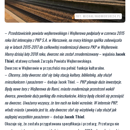
FOT. MICHAŁ/NADMORSKI24.PL
–
Przedstawiciele powiatu wejherowskiego i Wejherowa podpisały w czerwcu 2015
roku list intencyjny z PKP S.A. w Warszawie, na mocy którego spółka zobowiązała
się w latach 2015-2017 do całkowitej modernizacji dworca PKP w Wejherowie.
Mamy dzisiaj luty 2018 roku, dworzec nie został zmodernizowany
– wyjaśnia
Jacek
Thiel
, etatowy członek Zarządu Powiatu Wejherowskiego.
Dworzec w Wejherowie w przyszłości ma pełnić funkcje kulturalne.
–
Chcemy, żeby dworzec stał się taką stacją kultury, biblioteką, aby służył
mieszkańcom i pasażerom
– dodaje Jacek Thiel. –
PKP planuje duże inwestycje.
Będą nowe tory z Wejherowa do Rumi, miasto modernizuje przestrzeń wokół
dworca, powstanie duży parking dla mieszkańców, którzy będą chcieli się przesiąść
na dworzec. Uważamy wszyscy, że ten ruch na kolei wzrośnie. W interesie PKP,
władz miasta i powiatu jest to, aby dworzec stał się wizytówką i aby służył jak
najlepiej wszystkim pasażerom
– dodaje
Jacek Thiel
.
Okazuje się, że została przygotowana specyfikacja i przetarg. Przetargu nie