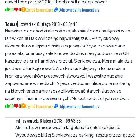
nawet tego przrez 20 lat Hildebrandt nie dopilnował
18
0
Zgłoś komentarz
Odpowiedz na komentarz
Tomas
czwartek, 8 lutego 2018 - 08:34:19
Nie wiem o co chodzi ale coś nas jako miasto co chwilę robi w ch...
tzn w konia! I tak wyliczając najważniejsze... Plany budowy
akwaparku w miejscu dzisiejszego węzła Zryw, zapowiadane
przez akcjonariuszy sale kinowe do dziś niewybudowane w CH
Kaszuby, galeria handlowa przy ul. Sienkiewicza, która miała dziś
już dawno funkcjonować. A o dworcu kolejowym to już można
kronikę z wycinków prasowych stworzyć. I wszystko hucznie
zapowiadane w mediach! A jeszcze dodam ulice po remontach,
na których energa nie raczy zlikwidować starych słupów ze
szpetnym liniami napowietrznych. No coś za dużo tych wałów...
19
0
Zgłoś komentarz
Odpowiedz na komentarz
ml
czwartek, 8 lutego 2018 - 09:53:55
Akurat to, że nie powstała ta galeria to całe szczęście...
Wybudować bliżej Sienkiewicza parking, resztę przeznaczyć