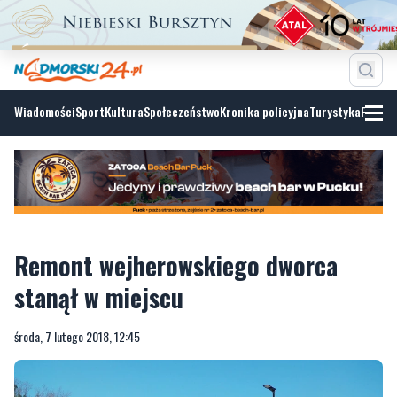
Wiadomości
Sport
Kultura
Społeczeństwo
Kronika policyjna
Turystyka
Fotoga
Remont wejherowskiego dworca
stanął w miejscu
środa, 7 lutego 2018, 12:45