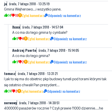
ja
środa, 7 lutego 2018 - 13:25:19
Gmina Wejherowo...i wszystko jasne.
14
10
Zgłoś komentarz
Odpowiedz na komentarz
Xxxxx
środa, 7 lutego 2018 - 14:57:04
A co ma do tego gmina ty cymbale?
8
4
Zgłoś komentarz
Odpowiedz na komentarz
Andrzej Puerto
środa, 7 lutego 2018 - 15:14:05
A co ma do tego gmina?
9
2
Zgłoś komentarz
Odpowiedz na komentarz
tomasz
środa, 7 lutego 2018 - 13:31:21
I jak to się ma do obietnic pkp budowy tuneli pod torami którymi tak
się ostatnio chwalił Pan prezydent...
24
2
Zgłoś komentarz
Odpowiedz na komentarz
nerwowy
środa, 7 lutego 2018 - 14:30:51
4000000 pasażerów rocznie ? Czyli prawie 11000 dziennie....he