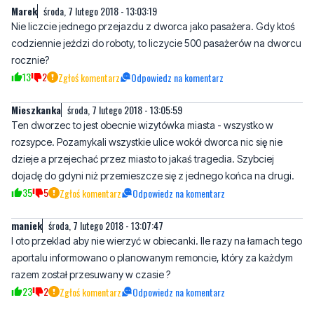
Marek
środa, 7 lutego 2018 - 13:03:19
Nie liczcie jednego przejazdu z dworca jako pasażera. Gdy ktoś
codziennie jeździ do roboty, to liczycie 500 pasażerów na dworcu
rocznie?
13
2
Zgłoś komentarz
Odpowiedz na komentarz
Mieszkanka
środa, 7 lutego 2018 - 13:05:59
Ten dworzec to jest obecnie wizytówka miasta - wszystko w
rozsypce. Pozamykali wszystkie ulice wokół dworca nic się nie
dzieje a przejechać przez miasto to jakaś tragedia. Szybciej
dojadę do gdyni niż przemieszcze się z jednego końca na drugi.
35
5
Zgłoś komentarz
Odpowiedz na komentarz
maniek
środa, 7 lutego 2018 - 13:07:47
I oto przeklad aby nie wierzyć w obiecanki. Ile razy na łamach tego
aportalu informowano o planowanym remoncie, który za każdym
razem został przesuwany w czasie ?
23
2
Zgłoś komentarz
Odpowiedz na komentarz