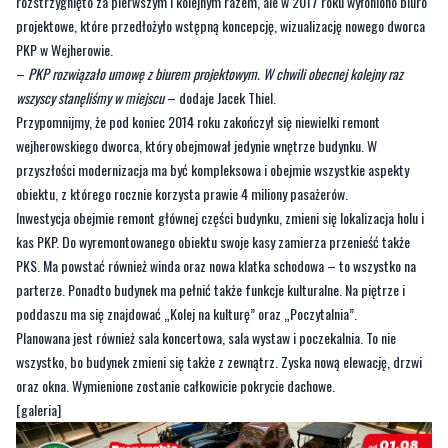
rozstrzygnięto za pierwszym i kolejnym razem, ale w 2017 roku wyłoniono biuro
projektowe, które przedłożyło wstępną koncepcję, wizualizację nowego dworca
PKP w Wejherowie.
–
PKP rozwiązało umowę z biurem projektowym. W chwili obecnej kolejny raz
wszyscy stanęliśmy w miejscu
– dodaje Jacek Thiel.
Przypomnijmy, że pod koniec 2014 roku zakończył się niewielki remont
wejherowskiego dworca, który obejmował jedynie wnętrze budynku. W
przyszłości modernizacja ma być kompleksowa i obejmie wszystkie aspekty
obiektu, z którego rocznie korzysta prawie 4 miliony pasażerów.
Inwestycja obejmie remont głównej części budynku, zmieni się lokalizacja holu i
kas PKP. Do wyremontowanego obiektu swoje kasy zamierza przenieść także
PKS. Ma powstać również winda oraz nowa klatka schodowa – to wszystko na
parterze. Ponadto budynek ma pełnić także funkcje kulturalne. Na piętrze i
poddaszu ma się znajdować „Kolej na kulturę” oraz „Poczytalnia”.
Planowana jest również sala koncertowa, sala wystaw i poczekalnia. To nie
wszystko, bo budynek zmieni się także z zewnątrz. Zyska nową elewację, drzwi
oraz okna. Wymienione zostanie całkowicie pokrycie dachowe.
[galeria]