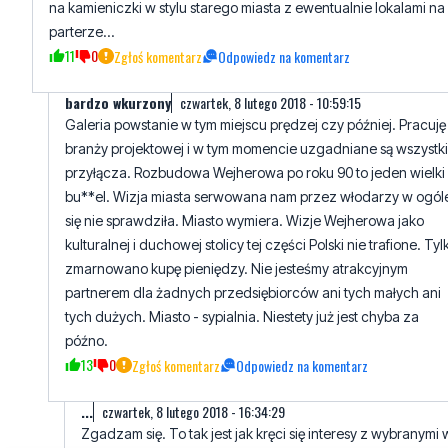
na kamieniczki w stylu starego miasta z ewentualnie lokalami na
parterze...
11
0
Zgłoś komentarz
Odpowiedz na komentarz
bardzo wkurzony
czwartek, 8 lutego 2018 - 10:59:15
Galeria powstanie w tym miejscu prędzej czy później. Pracuję
branży projektowej i w tym momencie uzgadniane są wszystk
przyłącza. Rozbudowa Wejherowa po roku 90 to jeden wielki
bu**el. Wizja miasta serwowana nam przez włodarzy w ogól
się nie sprawdziła. Miasto wymiera. Wizje Wejherowa jako
kulturalnej i duchowej stolicy tej części Polski nie trafione. Tyl
zmarnowano kupę pieniędzy. Nie jesteśmy atrakcyjnym
partnerem dla żadnych przedsiębiorców ani tych małych ani
tych dużych. Miasto - sypialnia. Niestety już jest chyba za
późno.
13
0
Zgłoś komentarz
Odpowiedz na komentarz
...
czwartek, 8 lutego 2018 - 16:34:29
Zgadzam się. To tak jest jak kręci się interesy z wybranymi 