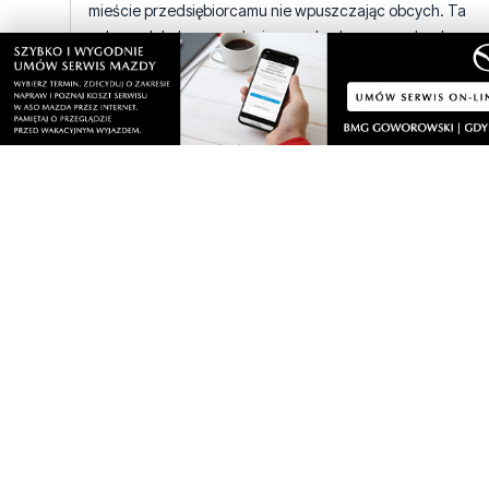
mieście przedsiębiorcamu nie wpuszczając obcych. Ta
ochrona lokalnego rynku i parasol ochronny nad wybranym
się skończy. Ale myślę ze na nic nie jest za późno. Trzeba j
tylko zachęcić do inwestowania. I nie skupiać się jedynie na
kulturze... Kultura jest ważna ale nie zapominać o innych
potrzebach mieszkańców.
8
0
Zgłoś komentarz
Odpowiedz na komentarz
Janek74
czwartek, 8 lutego 2018 - 13:30:08
Hildebrandt i spółka znowu wygrają wybory ! Narzekanie tu nic nie
pomoże ! W Wejherowie nie ma kandydata młodego ,myślącego
jak wolnościowiec a nie katosocjalista (żyjący na koszt gnębionego
podatnika) !
13
3
Zgłoś komentarz
Odpowiedz na komentarz
Lol
czwartek, 8 lutego 2018 - 15:34:18
Wybory wygra , ko zbuduje McDonalda !
9
2
Zgłoś komentarz
Odpowiedz na komentarz