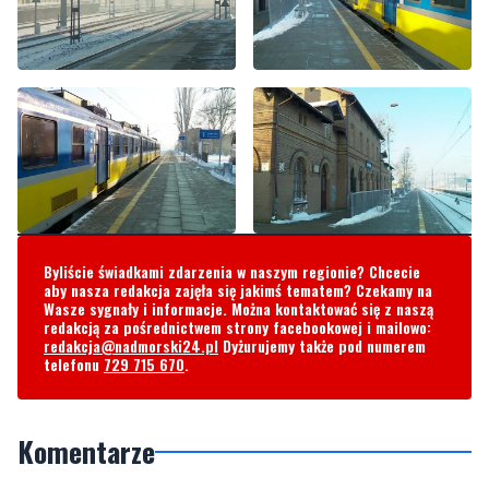
Byliście świadkami zdarzenia w naszym regionie? Chcecie
aby nasza redakcja zajęła się jakimś tematem? Czekamy na
Wasze sygnały i informacje. Można kontaktować się z naszą
redakcją za pośrednictwem strony facebookowej i mailowo:
redakcja@nadmorski24.pl
Dyżurujemy także pod numerem
telefonu
729 715 670
.
Komentarze