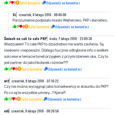
7
1
Zgłoś komentarz
Odpowiedz na komentarz
SL
czwartek, 8 lutego 2018 - 08:46:08
Porozumienie podpisalo miasto Wejherowo, PKP i starostwo.
8
0
Zgłoś komentarz
Odpowiedz na komentarz
Śmiech na sali to całe PKP
środa, 7 lutego 2018 - 23:09:38
Wiedziałem! To całe PKP to dziadostwo nie warte zaufania. Są
niesłowni i niepoważni. Dlatego hucznie odtrąbione info o wielkim
sukcesie w temacie tuneli przyjąłem z przymróżeniem oka. Czy to
jest partner do jakichkolwiek rozmów???
16
0
Zgłoś komentarz
Odpowiedz na komentarz
wtf
czwartek, 8 lutego 2018 - 07:16:22
Czy nie można wyciągnąć jakiś konsekwencji w stosunku do PKP?
Po co są te wszystkie umowy...? Kpina!!!
15
1
Zgłoś komentarz
Odpowiedz na komentarz
edi
czwartek, 8 lutego 2018 - 08:26:56