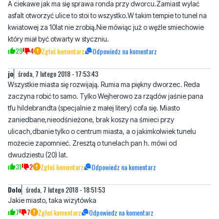
A ciekawe jak ma się sprawa ronda przy dworcu.Zamiast wylać
asfalt otworzyć ulice to stoi to wszystko.W takim tempie to tunel na
kwiatowej za 10lat nie zrobią.Nie mówiąc już o węźle smiechowie
który miał być otwarty w styczniu.
29
4
Zgłoś komentarz
Odpowiedz na komentarz
jo
środa, 7 lutego 2018 - 17:53:43
Wszystkie miasta się rozwijają. Rumia ma piękny dworzec. Reda
zaczyna robić to samo. Tylko Wejherowo za rządów jaśnie pana
tfu hildebrandta (specjalnie z małej litery) cofa się. Miasto
zaniedbane,nieodśnieżone, brak koszy na śmieci przy
ulicach,dbanie tylko o centrum miasta, a o jakimkolwiek tunelu
możecie zapomnieć. Zresztą o tunelach pan h. mówi od
dwudziestu (20) lat.
31
2
Zgłoś komentarz
Odpowiedz na komentarz
Dolo
środa, 7 lutego 2018 - 18:51:53
Jakie miasto, taka wizytówka
7
7
Zgłoś komentarz
Odpowiedz na komentarz