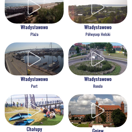
Władysławowo
Władysławowo
Plaża
Półwysep Helski
Władysławowo
Władysławowo
Port
Rondo
Chałupy
Gniew