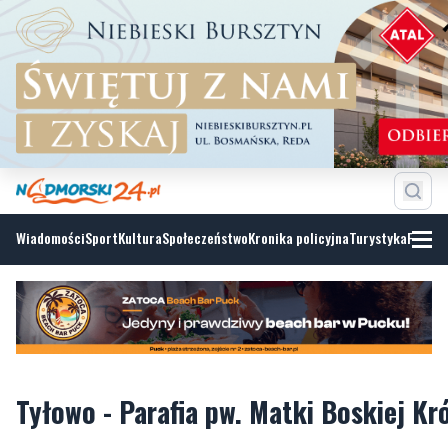
Wiadomości
Sport
Kultura
Społeczeństwo
Kronika policyjna
Turystyka
Fotoga
Tyłowo - Parafia pw. Matki Boskiej Kr