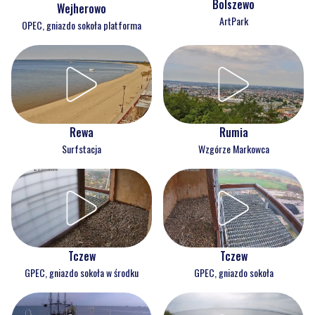
Bolszewo
Wejherowo
ArtPark
OPEC, gniazdo sokoła platforma
Rewa
Rumia
Surfstacja
Wzgórze Markowca
Tczew
Tczew
GPEC, gniazdo sokoła w środku
GPEC, gniazdo sokoła