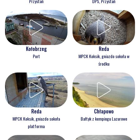
Przystań
DPS, Przystań
Kołobrzeg
Reda
Port
MPCK Koksik, gniazdo sokoła w
środku
Reda
Chłapowo
MPCK Koksik, gniazdo sokoła
Bałtyk z kempingu Lazurowe
platforma