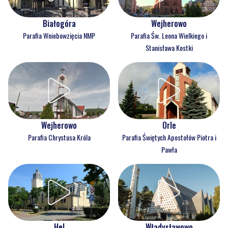
Białogóra
Wejherowo
Parafia Wniebowzięcia NMP
Parafia Św. Leona Wielkiego i
Stanisława Kostki
Wejherowo
Orle
Parafia Chrystusa Króla
Parafia Świętych Apostołów Piotra i
Pawła
Hel
Władysławowo