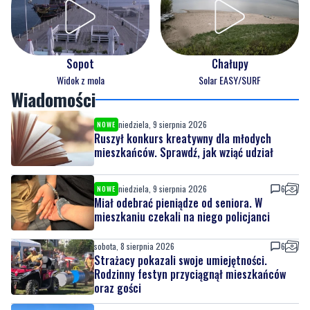
Sopot
Chałupy
Widok z mola
Solar EASY/SURF
Wiadomości
niedziela, 9 sierpnia 2026
NOWE
Ruszył konkurs kreatywny dla młodych
mieszkańców. Sprawdź, jak wziąć udział
niedziela, 9 sierpnia 2026
6
NOWE
Miał odebrać pieniądze od seniora. W
mieszkaniu czekali na niego policjanci
sobota, 8 sierpnia 2026
6
Strażacy pokazali swoje umiejętności.
Rodzinny festyn przyciągnął mieszkańców
oraz gości