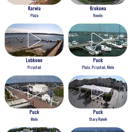
Karwia
Krokowa
Plaża
Rondo
Lubkowo
Puck
Przystań
Plaża, Przystań, Molo
Puck
Puck
Molo
Stary Rynek