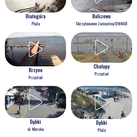
Białogóra
Bolszewo
Plaża
Skrzyżowanie Zamostna/DW468
Chałupy
Brzyno
Przystań
Przystań
Dębki
Dębki
ul. Morska
Plaża