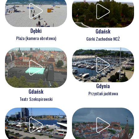
Dębki
Gdańsk
Plaża (kamera obrotowa)
Górki Zachodnie NCŻ
Gdynia
Gdańsk
Przystań jachtowa
Teatr Szekspirowski