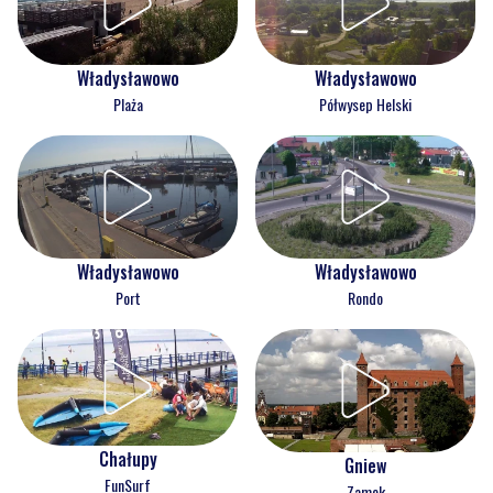
Władysławowo
Władysławowo
Plaża
Półwysep Helski
Władysławowo
Władysławowo
Port
Rondo
Chałupy
Gniew
FunSurf
Zamek