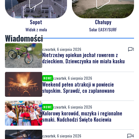
Sopot
Chałupy
Widok z mola
Solar EASY/SURF
Wiadomości
czwartek, 6 sierpnia 2026
1
Nietrzeźwy opiekun jechał rowerem z
dzieckiem. Dziewczynka nie miała kasku
czwartek, 6 sierpnia 2026
NOWE
Weekend pełen atrakcji w powiecie
słupskim. Sprawdź, co zaplanowano
czwartek, 6 sierpnia 2026
NOWE
Kolorowy korowód, muzyka i regionalne
smaki. Nadchodzi Święto Kociewia
czwartek, 6 sierpnia 2026
4