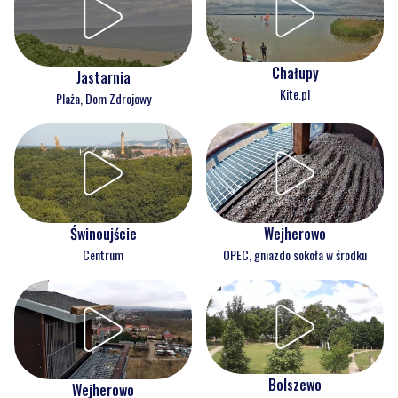
Chałupy
Jastarnia
Kite.pl
Plaża, Dom Zdrojowy
Świnoujście
Wejherowo
Centrum
OPEC, gniazdo sokoła w środku
Bolszewo
Wejherowo