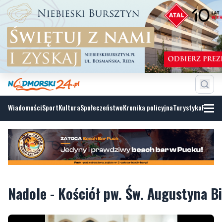
Wiadomości
Sport
Kultura
Społeczeństwo
Kronika policyjna
Turystyka
Fotoga
Nadole - Kościół pw. Św. Augustyna B