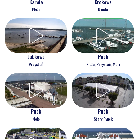
Karwia
Krokowa
Plaża
Rondo
Lubkowo
Puck
Przystań
Plaża, Przystań, Molo
Puck
Puck
Molo
Stary Rynek