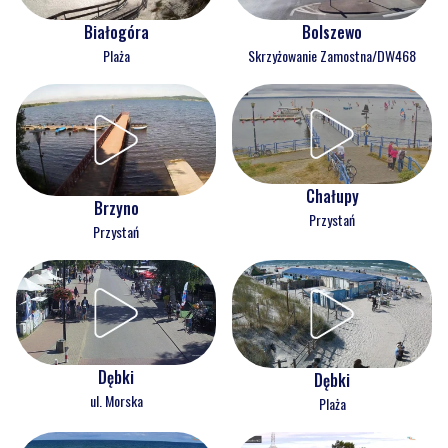
Białogóra
Bolszewo
Plaża
Skrzyżowanie Zamostna/DW468
Chałupy
Brzyno
Przystań
Przystań
Dębki
Dębki
ul. Morska
Plaża