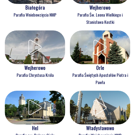
Białogóra
Wejherowo
Parafia Wniebowzięcia NMP
Parafia Św. Leona Wielkiego i
Stanisława Kostki
Wejherowo
Orle
Parafia Chrystusa Króla
Parafia Świętych Apostołów Piotra i
Pawła
Hel
Władysławowo