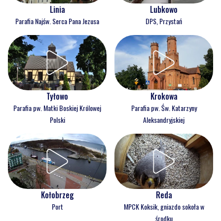
Linia
Lubkowo
Parafia Najśw. Serca Pana Jezusa
DPS, Przystań
Tyłowo
Krokowa
Parafia pw. Matki Boskiej Królowej
Parafia pw. Św. Katarzyny
Polski
Aleksandryjskiej
Kołobrzeg
Reda
Port
MPCK Koksik, gniazdo sokoła w
środku