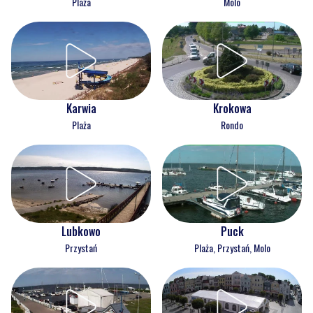
Plaża
Molo
Karwia
Krokowa
Plaża
Rondo
Lubkowo
Puck
Przystań
Plaża, Przystań, Molo