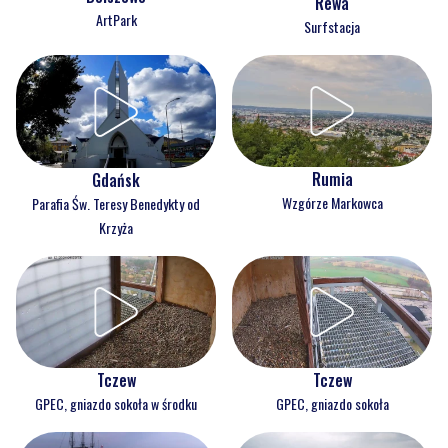
Rewa
ArtPark
Surfstacja
Rumia
Gdańsk
Wzgórze Markowca
Parafia Św. Teresy Benedykty od
Krzyża
Tczew
Tczew
GPEC, gniazdo sokoła w środku
GPEC, gniazdo sokoła