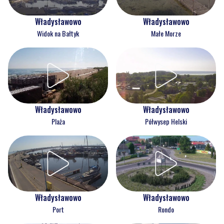
Władysławowo
Władysławowo
Widok na Bałtyk
Małe Morze
Władysławowo
Władysławowo
Plaża
Półwysep Helski
Władysławowo
Władysławowo
Port
Rondo