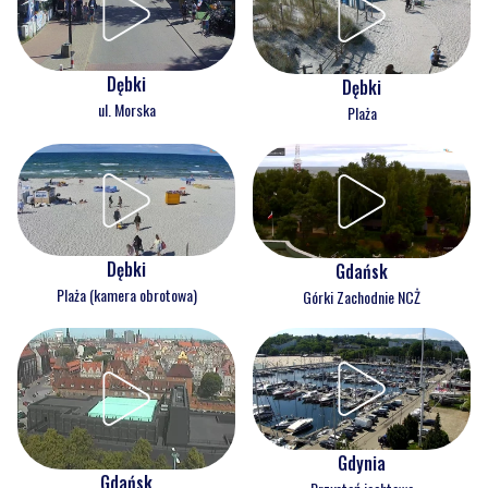
Dębki
Dębki
ul. Morska
Plaża
Dębki
Gdańsk
Plaża (kamera obrotowa)
Górki Zachodnie NCŻ
Gdynia
Gdańsk