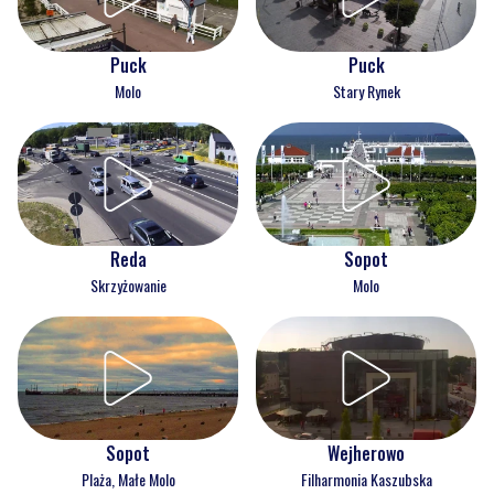
Puck
Puck
Molo
Stary Rynek
Reda
Sopot
Skrzyżowanie
Molo
Wejherowo
Sopot
Filharmonia Kaszubska
Plaża, Małe Molo