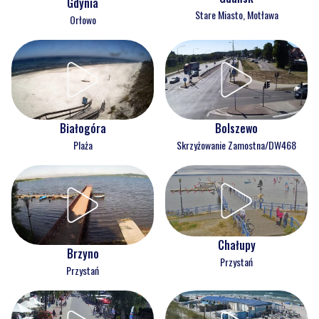
Gdynia
Stare Miasto, Motława
Orłowo
Białogóra
Bolszewo
Plaża
Skrzyżowanie Zamostna/DW468
Chałupy
Brzyno
Przystań
Przystań