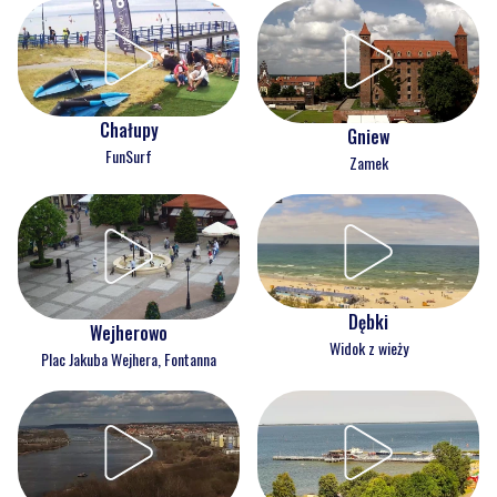
Chałupy
Gniew
FunSurf
Zamek
Dębki
Wejherowo
Widok z wieży
Plac Jakuba Wejhera, Fontanna