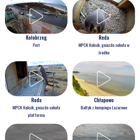
Kołobrzeg
Reda
Port
MPCK Koksik, gniazdo sokoła w
środku
Reda
Chłapowo
MPCK Koksik, gniazdo sokoła
Bałtyk z kempingu Lazurowe
platforma