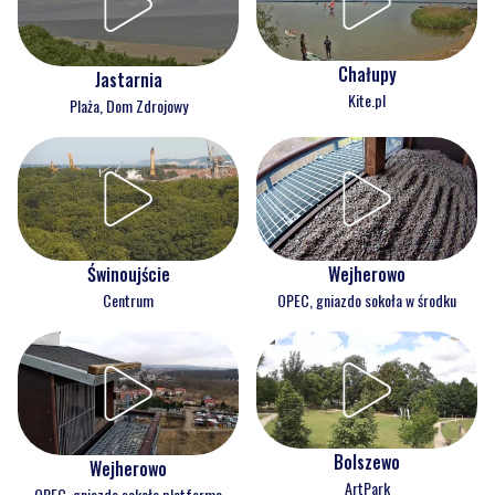
Chałupy
Jastarnia
Kite.pl
Plaża, Dom Zdrojowy
Świnoujście
Wejherowo
Centrum
OPEC, gniazdo sokoła w środku
Bolszewo
Wejherowo
ArtPark
OPEC, gniazdo sokoła platforma