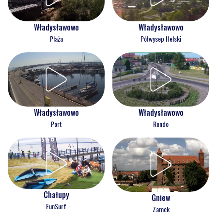
Władysławowo
Władysławowo
Plaża
Półwysep Helski
Władysławowo
Władysławowo
Port
Rondo
Chałupy
Gniew
FunSurf
Zamek