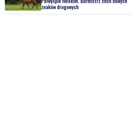
Półwyspie Helskim. Burmistrz chce nowych
znaków drogowych