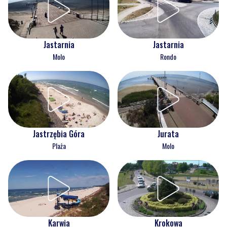
Jastarnia
Jastarnia
Molo
Rondo
Jastrzębia Góra
Jurata
Plaża
Molo
Karwia
Krokowa