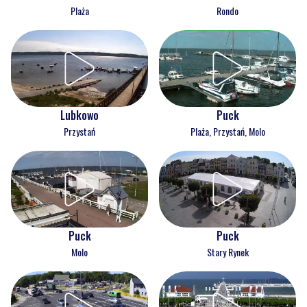
Plaża
Rondo
Lubkowo
Puck
Przystań
Plaża, Przystań, Molo
Puck
Puck
Molo
Stary Rynek