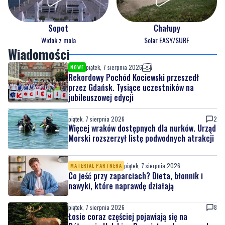
Sopot
Chałupy
Widok z mola
Solar EASY/SURF
Wiadomości
piątek, 7 sierpnia 2026
NOWE
Rekordowy Pochód Kociewski przeszedł
przez Gdańsk. Tysiące uczestników na
jubileuszowej edycji
piątek, 7 sierpnia 2026
2
Więcej wraków dostępnych dla nurków. Urząd
Morski rozszerzył listę podwodnych atrakcji
piątek, 7 sierpnia 2026
MATERIAŁ PARTNERA
Co jeść przy zaparciach? Dieta, błonnik i
nawyki, które naprawdę działają
piątek, 7 sierpnia 2026
8
Łosie coraz częściej pojawiają się na