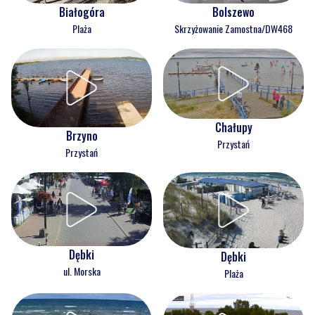
Białogóra
Bolszewo
Plaża
Skrzyżowanie Zamostna/DW468
Chałupy
Brzyno
Przystań
Przystań
Dębki
Dębki
ul. Morska
Plaża