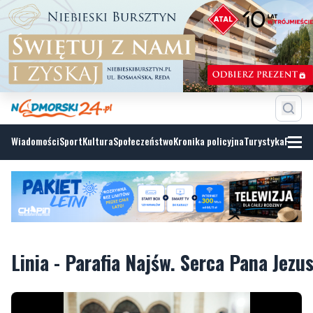
Wiadomości
Sport
Kultura
Społeczeństwo
Kronika policyjna
Turystyka
Fotoga
Linia - Parafia Najśw. Serca Pana Jezu