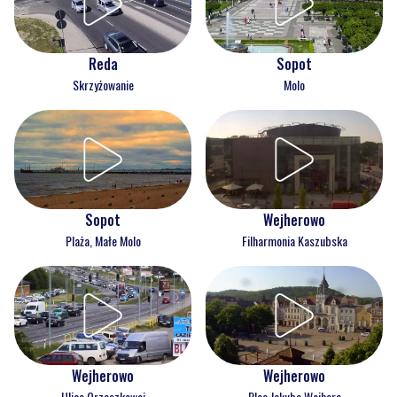
Reda
Sopot
Skrzyżowanie
Molo
Wejherowo
Sopot
Filharmonia Kaszubska
Plaża, Małe Molo
Wejherowo
Wejherowo
Ulica Orzeszkowej
Plac Jakuba Wejhera