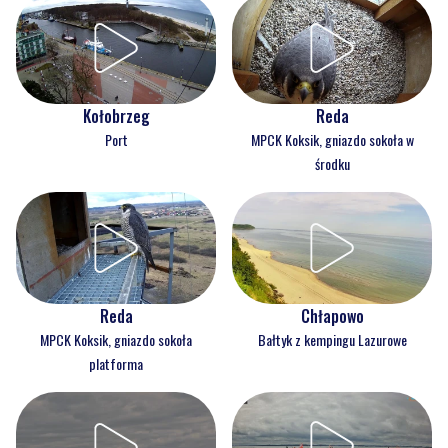
Kołobrzeg
Reda
Port
MPCK Koksik, gniazdo sokoła w
środku
Reda
Chłapowo
MPCK Koksik, gniazdo sokoła
Bałtyk z kempingu Lazurowe
platforma