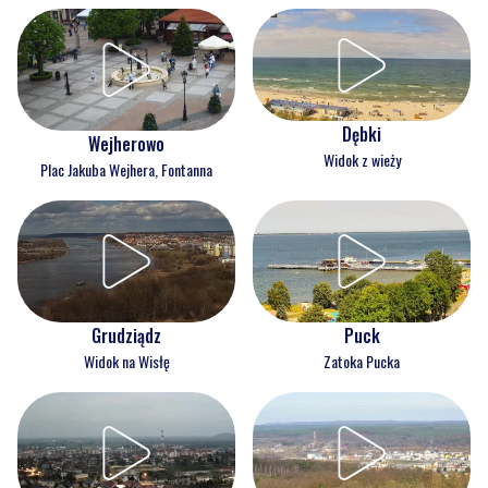
Dębki
Wejherowo
Widok z wieży
Plac Jakuba Wejhera, Fontanna
Grudziądz
Puck
Widok na Wisłę
Zatoka Pucka