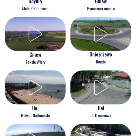
Gdynia
Gniew
Molo Południowe
Panorama miasta
Gnieżdżewo
Gniew
Rondo
Zakole Wisły
Hel
Hel
Bulwar Nadmorski
ul. Dworcowa