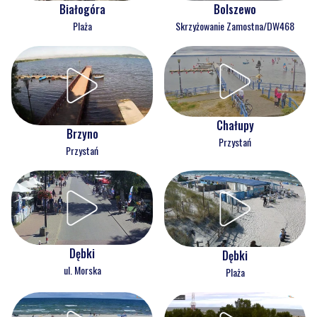
Białogóra
Bolszewo
Plaża
Skrzyżowanie Zamostna/DW468
Chałupy
Brzyno
Przystań
Przystań
Dębki
Dębki
ul. Morska
Plaża