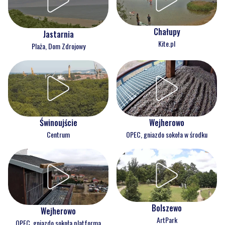
Chałupy
Jastarnia
Kite.pl
Plaża, Dom Zdrojowy
Świnoujście
Wejherowo
Centrum
OPEC, gniazdo sokoła w środku
Bolszewo
Wejherowo
ArtPark
OPEC, gniazdo sokoła platforma