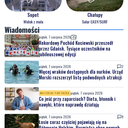
Sopot
Chałupy
Widok z mola
Solar EASY/SURF
Wiadomości
piątek, 7 sierpnia 2026
Rekordowy Pochód Kociewski przeszedł
przez Gdańsk. Tysiące uczestników na
jubileuszowej edycji
piątek, 7 sierpnia 2026
2
Więcej wraków dostępnych dla nurków. Urząd
Morski rozszerzył listę podwodnych atrakcji
piątek, 7 sierpnia 2026
MATERIAŁ PARTNERA
Co jeść przy zaparciach? Dieta, błonnik i
nawyki, które naprawdę działają
piątek, 7 sierpnia 2026
9
Łosie coraz częściej pojawiają się na
Półwyspie Helskim. Burmistrz chce nowych