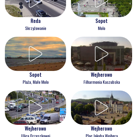
Reda
Sopot
Skrzyżowanie
Molo
Wejherowo
Sopot
Filharmonia Kaszubska
Plaża, Małe Molo
Wejherowo
Wejherowo
Ulica Orzeszkowej
Plac Jakuba Wejhera