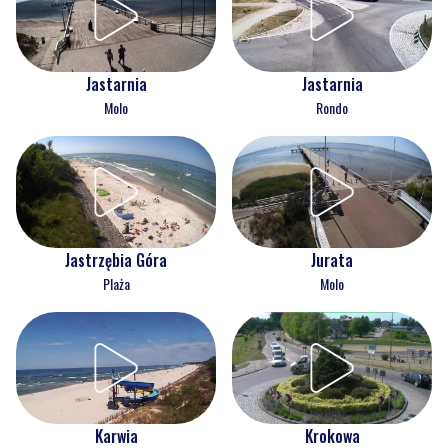
Jastarnia
Jastarnia
Molo
Rondo
Jastrzębia Góra
Jurata
Plaża
Molo
Karwia
Krokowa