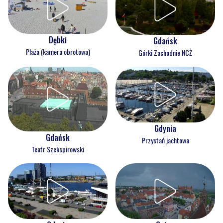
Dębki
Gdańsk
Plaża (kamera obrotowa)
Górki Zachodnie NCŻ
Gdynia
Gdańsk
Przystań jachtowa
Teatr Szekspirowski