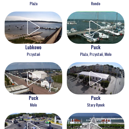
Plaża
Rondo
Lubkowo
Puck
Przystań
Plaża, Przystań, Molo
Puck
Puck
Molo
Stary Rynek