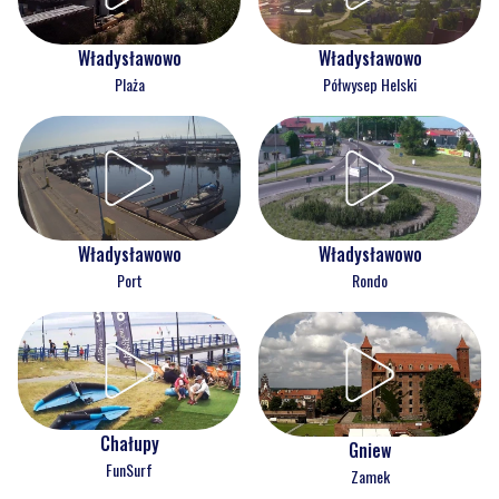
Władysławowo
Władysławowo
Plaża
Półwysep Helski
Władysławowo
Władysławowo
Port
Rondo
Chałupy
Gniew
FunSurf
Zamek