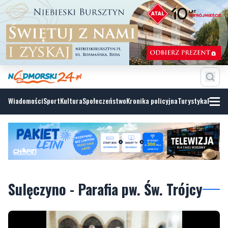
Wiadomości
Sport
Kultura
Społeczeństwo
Kronika policyjna
Turystyka
Fotoga
Sulęczyno - Parafia pw. Św. Trójcy