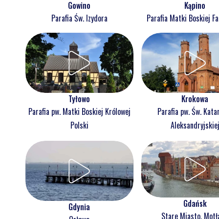
Gowino
Kąpino
Parafia Św. Izydora
Parafia Matki Boskiej F
Tyłowo
Krokowa
Parafia pw. Matki Boskiej Królowej
Parafia pw. Św. Kata
Polski
Aleksandryjskie
Gdańsk
Gdynia
Stare Miasto, Mot