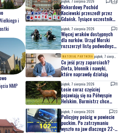
piątek, 7 sierpnia 2026
1
Rekordowy Pochód
wo
Kociewski przeszedł przez
Gdańsk. Tysiące uczestników
Wielkiego i
na jubileuszowej edycji
ostki
piątek, 7 sierpnia 2026
3
Więcej wraków dostępnych
dla nurków. Urząd Morski
rozszerzył listę podwodnych
atrakcji
piątek, 7 sierpnia 2026
MATERIAŁ PARTNERA
Co jeść przy zaparciach?
Dieta, błonnik i nawyki,
które naprawdę działają
owo
piątek, 7 sierpnia 2026
11
ięcia NMP
Łosie coraz częściej
pojawiają się na Półwyspie
Helskim. Burmistrz chce
nowych znaków drogowych
piątek, 7 sierpnia 2026
23
Policyjny pościg w powiecie
puckim. Po zatrzymaniu
wyszło na jaw dlaczego 22-