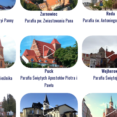
Reda
Żarnowiec
ryi Panny
Parafia św. Antonieg
Parafia pw. Zwiastowania Pana
Puck
Wejhero
Parafia Świętych Apostołów Piotra i
Parafia Świętej
ieślnika
Pawła