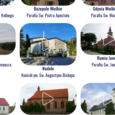
Bożepole Wielkie
Gdynia Wielk
a Kolbego
Parafia Św. Piotra Apostoła
Parafia Św. Wa
Rumia Jan
omeusza
Parafia Św. Jan
Nadole
Kościół pw. Św. Augustyna Biskupa