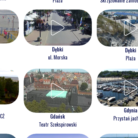
Plaża
Skrzyżowanie Zam
Dębki
Dębki
ul. Morska
Plaża
Gdynia
NCŻ
Gdańsk
Przystań jac
Teatr Szekspirowski