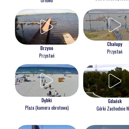
Orłowo
Chałupy
Brzyno
Przystań
Przystań
Dębki
Gdańsk
Plaża (kamera obrotowa)
Górki Zachodnie 