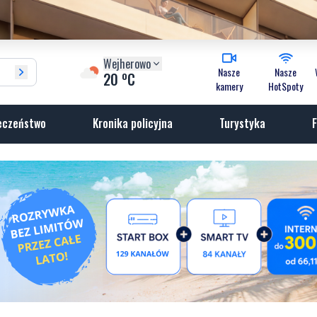
Wejherowo
Nasze
Nasze
o
20
C
kamery
HotSpoty
eczeństwo
Kronika policyjna
Turystyka
F