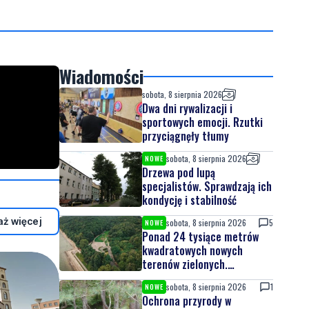
Wiadomości
sobota, 8 sierpnia 2026
Dwa dni rywalizacji i
sportowych emocji. Rzutki
przyciągnęły tłumy
sobota, 8 sierpnia 2026
NOWE
Drzewa pod lupą
specjalistów. Sprawdzają ich
kondycję i stabilność
ż więcej
sobota, 8 sierpnia 2026
5
NOWE
Ponad 24 tysiące metrów
kwadratowych nowych
terenów zielonych.
Powstanie nowa przestrzeń
sobota, 8 sierpnia 2026
1
NOWE
do wypoczynku
Ochrona przyrody w