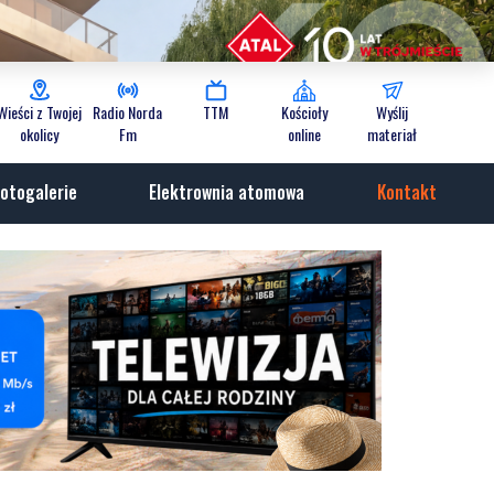
Wieści z Twojej
Radio Norda
TTM
Kościoły
Wyślij
okolicy
Fm
online
materiał
otogalerie
Elektrownia atomowa
Kontakt