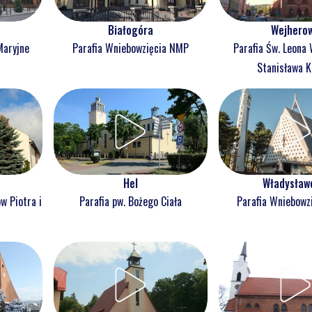
Białogóra
Wejhero
Maryjne
Parafia Wniebowzięcia NMP
Parafia Św. Leona 
Stanisława K
Hel
Władysław
w Piotra i
Parafia pw. Bożego Ciała
Parafia Wniebowz