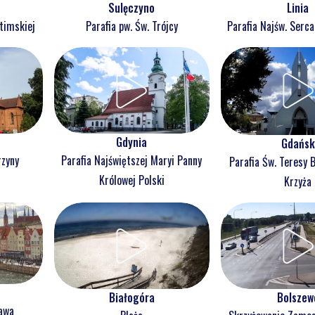
Sulęczyno
Linia
atimskiej
Parafia pw. Św. Trójcy
Parafia Najśw. Serc
Gdynia
Gdańsk
rzyny
Parafia Najświętszej Maryi Panny
Parafia Św. Teresy 
j
Królowej Polski
Krzyża
Białogóra
Bolszew
ława