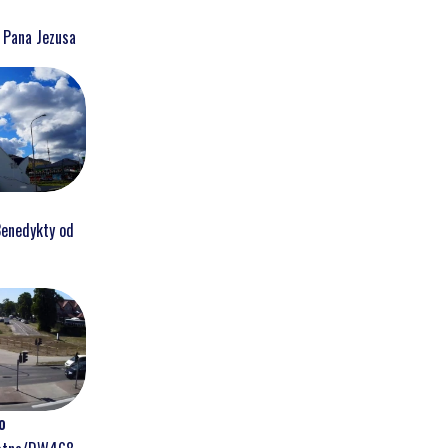
a Pana Jezusa
Benedykty od
o