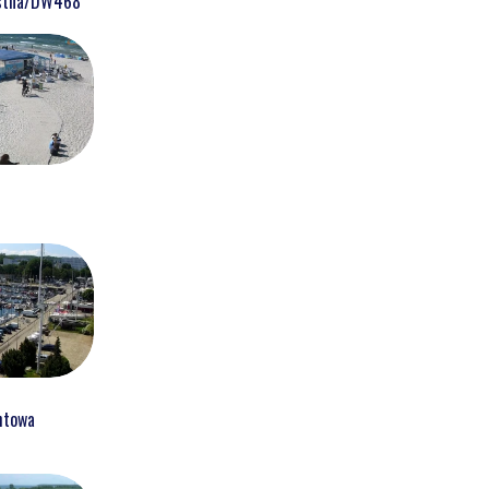
ostna/DW468
htowa