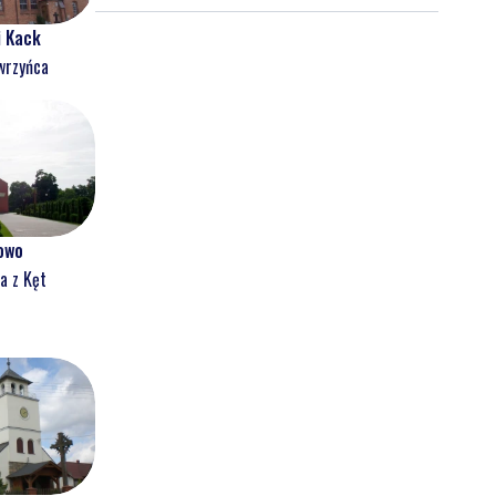
latek uciekał
i Kack
wrzyńca
owo
a z Kęt