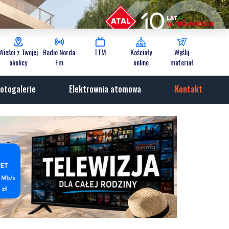
Wieści z Twojej
Radio Norda
TTM
Kościoły
Wyślij
okolicy
Fm
online
materiał
otogalerie
Elektrownia atomowa
Kontakt