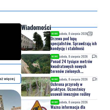
Wiadomości
sobota, 8 sierpnia 2026
NOWE
Drzewa pod lupą
specjalistów. Sprawdzają ich
kondycję i stabilność
sobota, 8 sierpnia 2026
5
NOWE
Ponad 24 tysiące metrów
kwadratowych nowych
terenów zielonych.
Powstanie nowa przestrzeń
ż więcej
sobota, 8 sierpnia 2026
1
NOWE
do wypoczynku
Ochrona przyrody w
praktyce. Uczestnicy
usuwali inwazyjne rośliny
sobota, 8 sierpnia 2026
NOWE
Ważna informacja dla