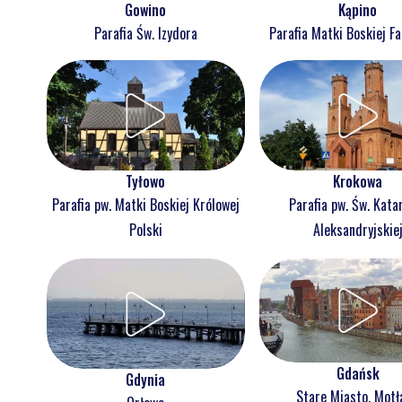
Gowino
Kąpino
Parafia Św. Izydora
Parafia Matki Boskiej F
Tyłowo
Krokowa
Parafia pw. Matki Boskiej Królowej
Parafia pw. Św. Kata
Polski
Aleksandryjskie
Gdańsk
Gdynia
Stare Miasto, Mot