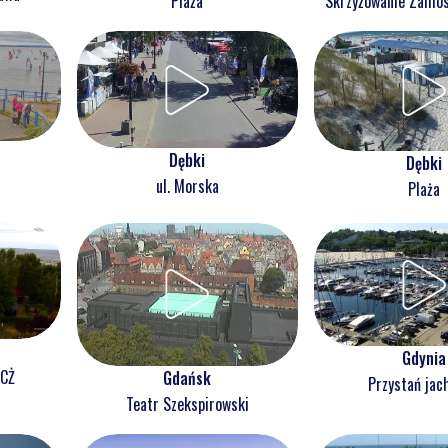
Plaża
Skrzyżowanie Zam
Dębki
Dębki
ul. Morska
Plaża
Gdynia
NCŻ
Gdańsk
Przystań jac
Teatr Szekspirowski