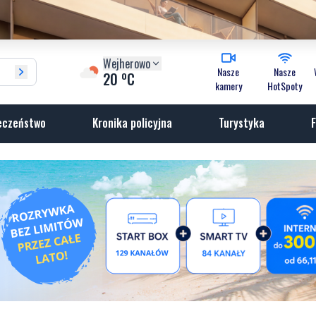
Wejherowo
Nasze
Nasze
o
20
C
kamery
HotSpoty
eczeństwo
Kronika policyjna
Turystyka
F