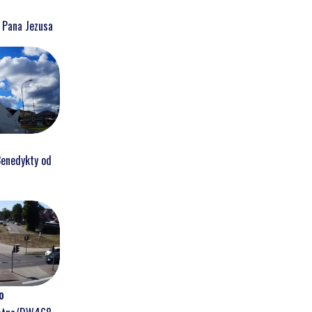
a Pana Jezusa
Benedykty od
o