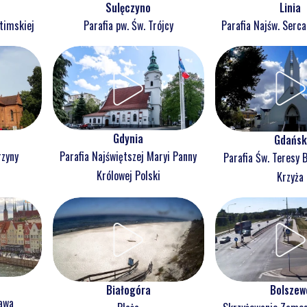
Sulęczyno
Linia
atimskiej
Parafia pw. Św. Trójcy
Parafia Najśw. Serc
Gdynia
Gdańsk
rzyny
Parafia Najświętszej Maryi Panny
Parafia Św. Teresy 
j
Królowej Polski
Krzyża
Białogóra
Bolszew
ława