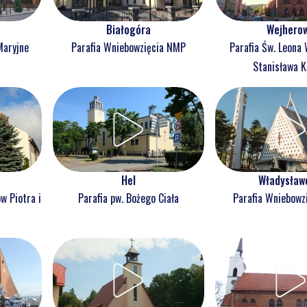
Białogóra
Wejhero
Maryjne
Parafia Wniebowzięcia NMP
Parafia Św. Leona 
Stanisława K
Hel
Władysław
w Piotra i
Parafia pw. Bożego Ciała
Parafia Wniebowz