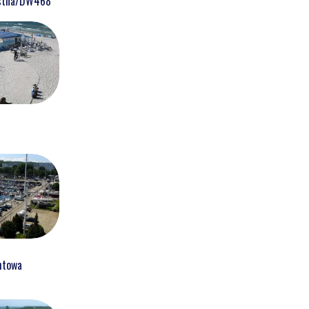
ostna/DW468
htowa