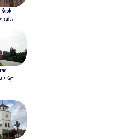
i Kack
wrzyńca
owo
a z Kęt