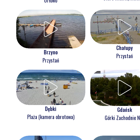
Orłowo
Chałupy
Brzyno
Przystań
Przystań
Dębki
Gdańsk
Plaża (kamera obrotowa)
Górki Zachodnie 