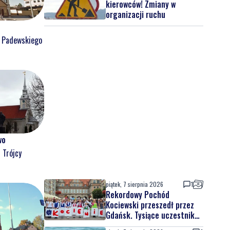
kierowców! Zmiany w
organizacji ruchu
o Padewskiego
wo
 Trójcy
piątek, 7 sierpnia 2026
1
Rekordowy Pochód
Kociewski przeszedł przez
Gdańsk. Tysiące uczestników
na jubileuszowej edycji