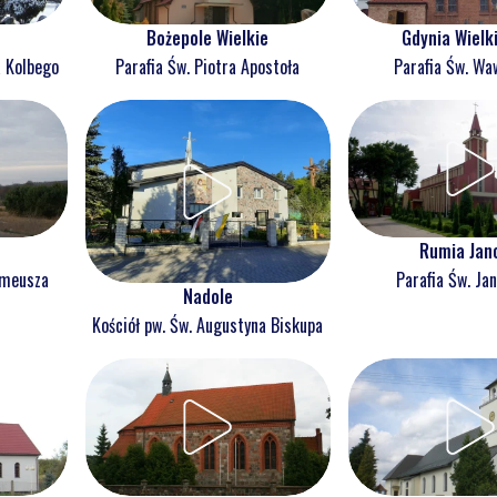
Bożepole Wielkie
Gdynia Wielk
a Kolbego
Parafia Św. Piotra Apostoła
Parafia Św. Wa
Rumia Jan
omeusza
Parafia Św. Jan
Nadole
Kościół pw. Św. Augustyna Biskupa