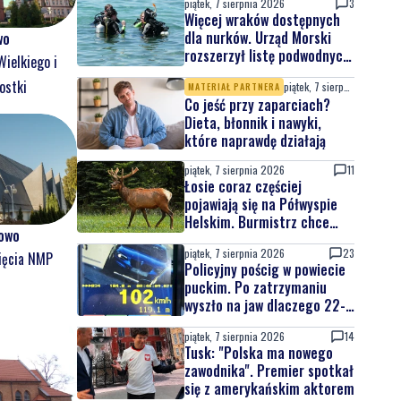
piątek, 7 sierpnia 2026
3
Więcej wraków dostępnych
dla nurków. Urząd Morski
wo
rozszerzył listę podwodnych
Wielkiego i
atrakcji
ostki
piątek, 7 sierpnia 2026
MATERIAŁ PARTNERA
Co jeść przy zaparciach?
Dieta, błonnik i nawyki,
które naprawdę działają
piątek, 7 sierpnia 2026
11
Łosie coraz częściej
pojawiają się na Półwyspie
Helskim. Burmistrz chce
owo
nowych znaków drogowych
piątek, 7 sierpnia 2026
23
ięcia NMP
Policyjny pościg w powiecie
puckim. Po zatrzymaniu
wyszło na jaw dlaczego 22-
latek uciekał
piątek, 7 sierpnia 2026
14
Tusk: "Polska ma nowego
zawodnika". Premier spotkał
się z amerykańskim aktorem