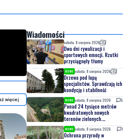
Wiadomości
sobota, 8 sierpnia 2026
Dwa dni rywalizacji i
sportowych emocji. Rzutki
przyciągnęły tłumy
sobota, 8 sierpnia 2026
NOWE
Drzewa pod lupą
specjalistów. Sprawdzają ich
kondycję i stabilność
ż więcej
sobota, 8 sierpnia 2026
5
NOWE
Ponad 24 tysiące metrów
kwadratowych nowych
terenów zielonych.
Powstanie nowa przestrzeń
sobota, 8 sierpnia 2026
1
NOWE
do wypoczynku
Ochrona przyrody w