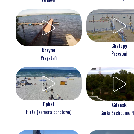
Orłowo
Chałupy
Brzyno
Przystań
Przystań
Dębki
Gdańsk
Plaża (kamera obrotowa)
Górki Zachodnie 