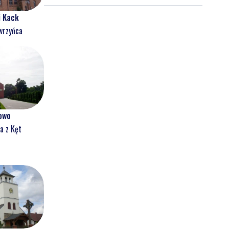
latek uciekał
i Kack
wrzyńca
owo
a z Kęt