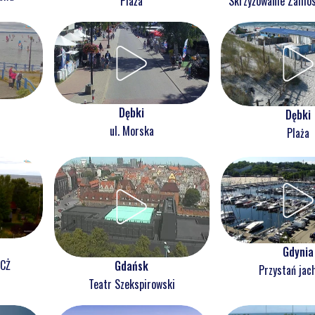
Plaża
Skrzyżowanie Zam
Dębki
Dębki
ul. Morska
Plaża
Gdynia
NCŻ
Gdańsk
Przystań jac
Teatr Szekspirowski