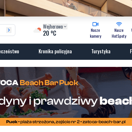
Wejherowo
Nasze
Nasze
o
20
C
kamery
HotSpoty
eczeństwo
Kronika policyjna
Turystyka
F