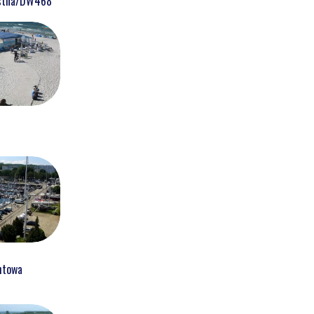
ostna/DW468
htowa