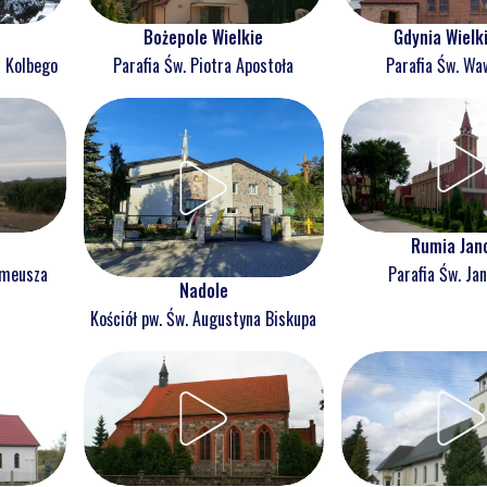
Bożepole Wielkie
Gdynia Wielk
a Kolbego
Parafia Św. Piotra Apostoła
Parafia Św. Wa
Rumia Jan
omeusza
Parafia Św. Jan
Nadole
Kościół pw. Św. Augustyna Biskupa