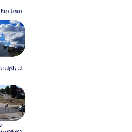
a Pana Jezusa
Benedykty od
o