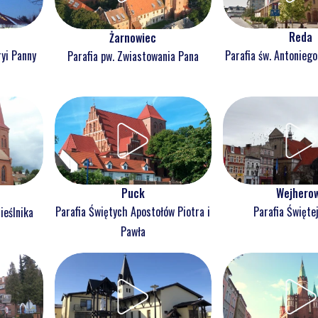
Reda
Żarnowiec
ryi Panny
Parafia św. Antonieg
Parafia pw. Zwiastowania Pana
Puck
Wejhero
Parafia Świętych Apostołów Piotra i
Parafia Świętej
ieślnika
Pawła