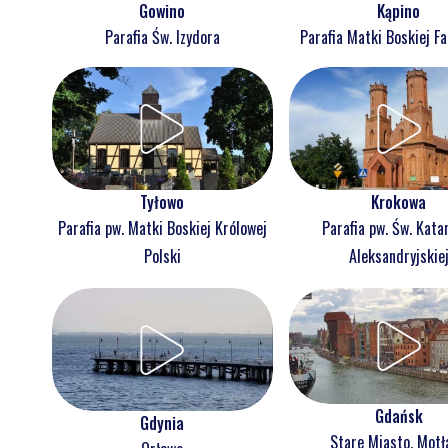
Gowino
Kąpino
Parafia Św. Izydora
Parafia Matki Boskiej F
Tyłowo
Krokowa
Parafia pw. Matki Boskiej Królowej
Parafia pw. Św. Kata
Polski
Aleksandryjskie
Gdańsk
Gdynia
Stare Miasto, Mot