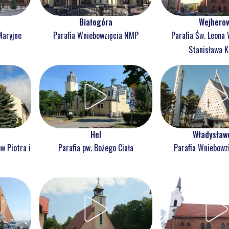
Białogóra
Wejhero
Maryjne
Parafia Wniebowzięcia NMP
Parafia Św. Leona 
Stanisława K
Hel
Władysław
w Piotra i
Parafia pw. Bożego Ciała
Parafia Wniebowz