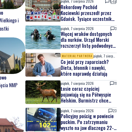
piątek, 7 sierpnia 2026
1
Rekordowy Pochód
wo
Kociewski przeszedł przez
Gdańsk. Tysiące uczestników
Wielkiego i
na jubileuszowej edycji
ostki
piątek, 7 sierpnia 2026
3
Więcej wraków dostępnych
dla nurków. Urząd Morski
rozszerzył listę podwodnych
atrakcji
piątek, 7 sierpnia 2026
MATERIAŁ PARTNERA
Co jeść przy zaparciach?
Dieta, błonnik i nawyki,
które naprawdę działają
owo
piątek, 7 sierpnia 2026
11
ięcia NMP
Łosie coraz częściej
pojawiają się na Półwyspie
Helskim. Burmistrz chce
nowych znaków drogowych
piątek, 7 sierpnia 2026
23
Policyjny pościg w powiecie
puckim. Po zatrzymaniu
wyszło na jaw dlaczego 22-