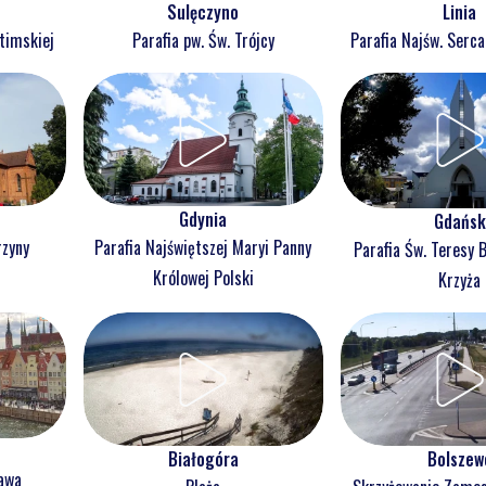
Sulęczyno
Linia
atimskiej
Parafia pw. Św. Trójcy
Parafia Najśw. Serc
Gdynia
Gdańsk
rzyny
Parafia Najświętszej Maryi Panny
Parafia Św. Teresy 
j
Królowej Polski
Krzyża
Białogóra
Bolszew
ława