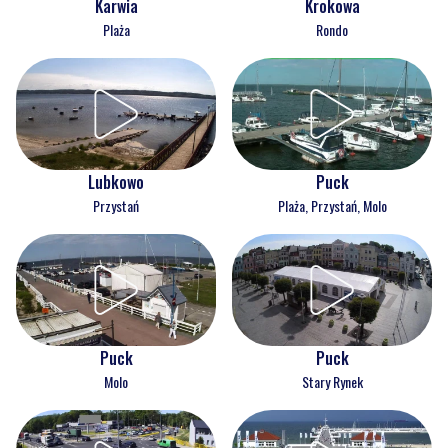
Karwia
Krokowa
Plaża
Rondo
Lubkowo
Puck
Przystań
Plaża, Przystań, Molo
Puck
Puck
Molo
Stary Rynek