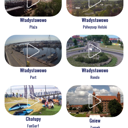
Władysławowo
Władysławowo
Plaża
Półwysep Helski
Władysławowo
Władysławowo
Port
Rondo
Chałupy
Gniew
FunSurf
Zamek