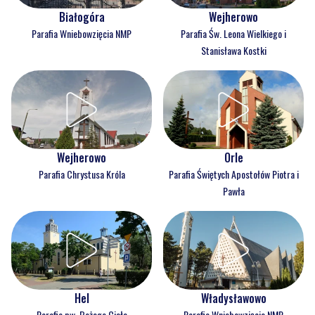
Białogóra
Wejherowo
Parafia Wniebowzięcia NMP
Parafia Św. Leona Wielkiego i
Stanisława Kostki
Wejherowo
Orle
Parafia Chrystusa Króla
Parafia Świętych Apostołów Piotra i
Pawła
Hel
Władysławowo
Parafia pw. Bożego Ciała
Parafia Wniebowzięcia NMP