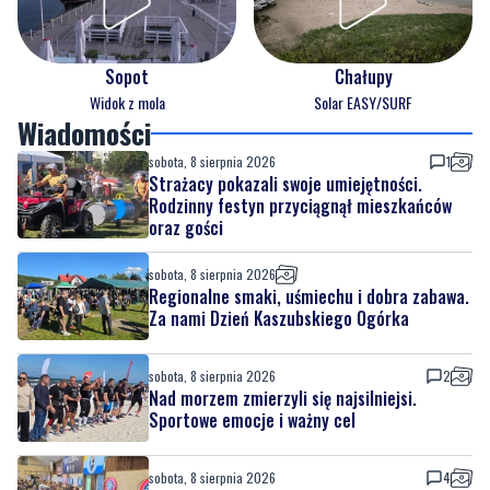
Sopot
Chałupy
Widok z mola
Solar EASY/SURF
Wiadomości
sobota, 8 sierpnia 2026
1
Strażacy pokazali swoje umiejętności.
Rodzinny festyn przyciągnął mieszkańców
oraz gości
sobota, 8 sierpnia 2026
Regionalne smaki, uśmiechu i dobra zabawa.
Za nami Dzień Kaszubskiego Ogórka
sobota, 8 sierpnia 2026
2
Nad morzem zmierzyli się najsilniejsi.
Sportowe emocje i ważny cel
sobota, 8 sierpnia 2026
4