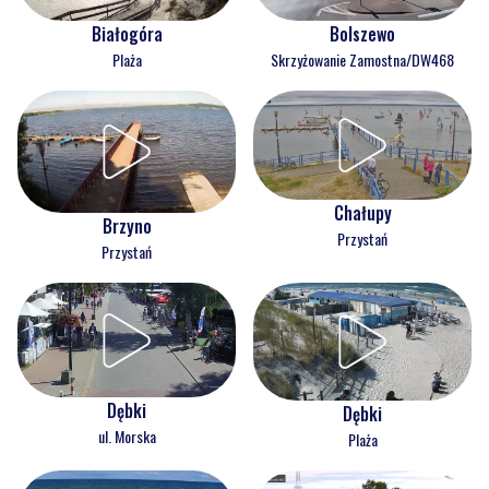
Białogóra
Bolszewo
Plaża
Skrzyżowanie Zamostna/DW468
Chałupy
Brzyno
Przystań
Przystań
Dębki
Dębki
ul. Morska
Plaża