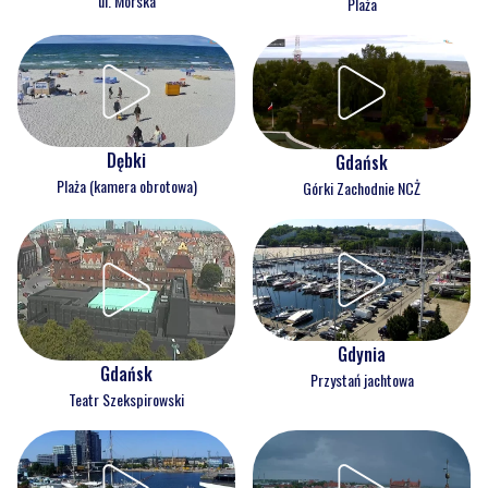
ul. Morska
Plaża
Dębki
Gdańsk
Plaża (kamera obrotowa)
Górki Zachodnie NCŻ
Gdynia
Gdańsk
Przystań jachtowa
Teatr Szekspirowski