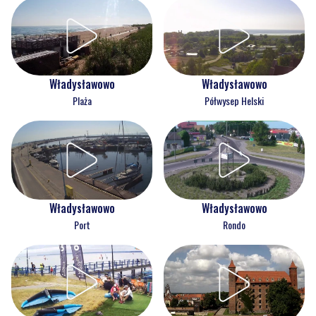
Władysławowo
Władysławowo
Plaża
Półwysep Helski
Władysławowo
Władysławowo
Port
Rondo