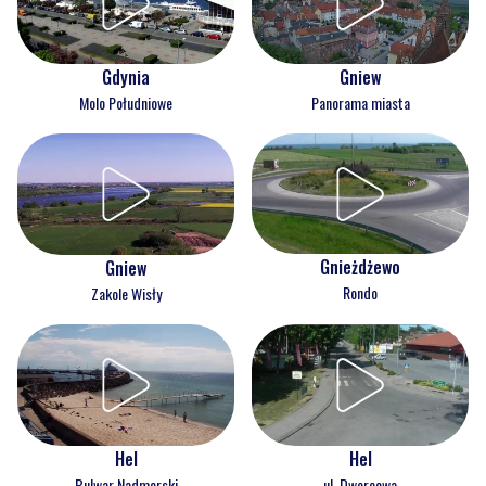
Gdynia
Gniew
Molo Południowe
Panorama miasta
Gnieżdżewo
Gniew
Rondo
Zakole Wisły
Hel
Hel
Bulwar Nadmorski
ul. Dworcowa