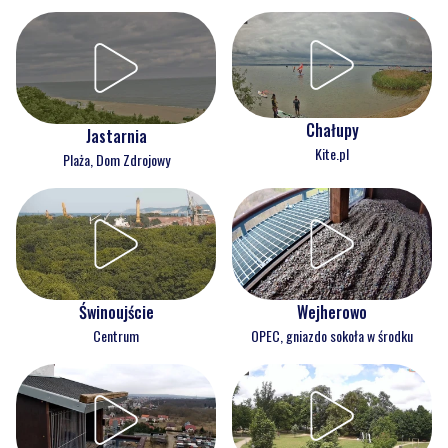
Chałupy
Jastarnia
Kite.pl
Plaża, Dom Zdrojowy
Świnoujście
Wejherowo
Centrum
OPEC, gniazdo sokoła w środku