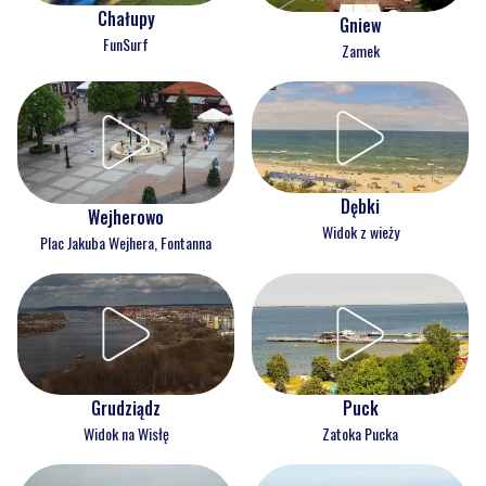
Chałupy
Gniew
FunSurf
Zamek
Dębki
Wejherowo
Widok z wieży
Plac Jakuba Wejhera, Fontanna
Grudziądz
Puck
Widok na Wisłę
Zatoka Pucka