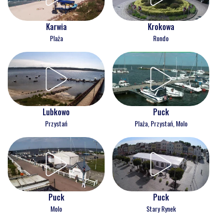
Karwia
Krokowa
Plaża
Rondo
Lubkowo
Puck
Przystań
Plaża, Przystań, Molo
Puck
Puck
Molo
Stary Rynek