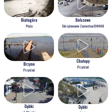
Białogóra
Bolszewo
Plaża
Skrzyżowanie Zamostna/DW468
Chałupy
Brzyno
Przystań
Przystań
Dębki
Dębki