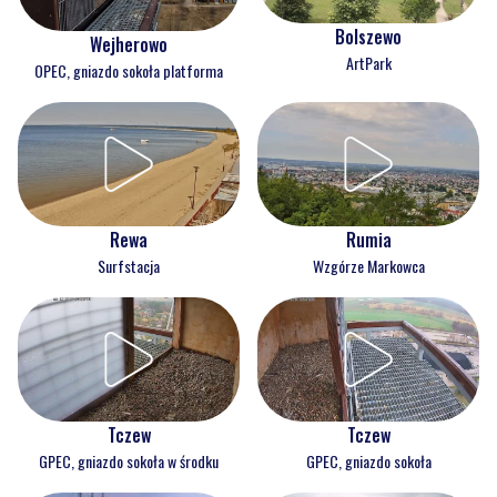
Bolszewo
Wejherowo
ArtPark
OPEC, gniazdo sokoła platforma
Rewa
Rumia
Surfstacja
Wzgórze Markowca
Tczew
Tczew
GPEC, gniazdo sokoła w środku
GPEC, gniazdo sokoła