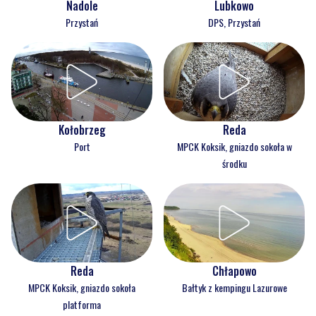
Nadole
Lubkowo
Przystań
DPS, Przystań
Kołobrzeg
Reda
Port
MPCK Koksik, gniazdo sokoła w
środku
Reda
Chłapowo
MPCK Koksik, gniazdo sokoła
Bałtyk z kempingu Lazurowe
platforma