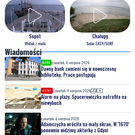
Sopot
Chałupy
Widok z mola
Solar EASY/SURF
Wiadomości
czwartek, 6 sierpnia 2026
NOWE
Dawny bank zamieni się w nowoczesną
bibliotekę. Prace postępują
czwartek, 6 sierpnia 2026
WAŻNE
Alarm na plaży. Spacerowiczka natrafiła na
niewybuch
czwartek, 6 sierpnia 2026
Adamczycha wróciła na mały ekran. W '1670'
ponownie widzimy aktorkę z Gdyni