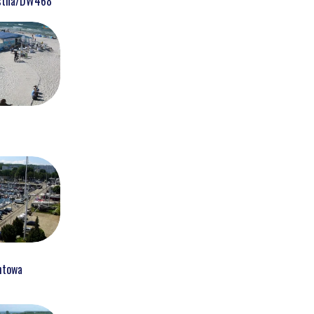
ostna/DW468
htowa