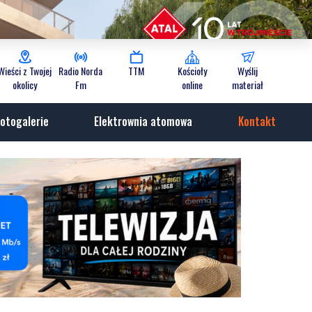
Wieści z Twojej
Radio Norda
TTM
Kościoły
Wyślij
okolicy
Fm
online
materiał
otogalerie
Elektrownia atomowa
Kontakt