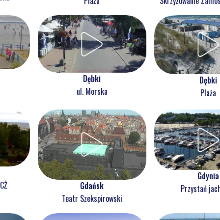
Plaża
Skrzyżowanie Zam
Dębki
Dębki
ul. Morska
Plaża
Gdynia
NCŻ
Gdańsk
Przystań jac
Teatr Szekspirowski