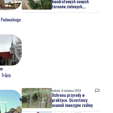
kwadratowych nowych
terenów zielonych.
Powstanie nowa przestrzeń
do wypoczynku
o Padewskiego
wo
 Trójcy
sobota, 8 sierpnia 2026
1
Ochrona przyrody w
praktyce. Uczestnicy
usuwali inwazyjne rośliny