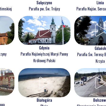
Sulęczyno
Linia
atimskiej
Parafia pw. Św. Trójcy
Parafia Najśw. Serc
Gdynia
Gdańsk
rzyny
Parafia Najświętszej Maryi Panny
Parafia Św. Teresy 
j
Królowej Polski
Krzyża
Białogóra
Bolszew
ława