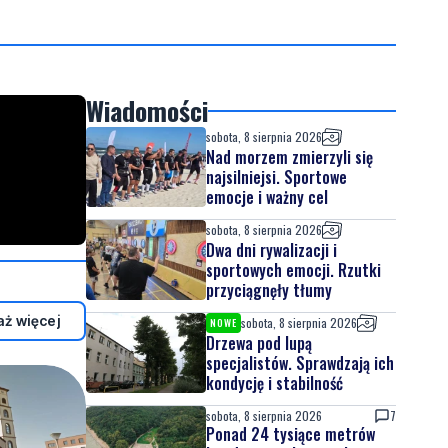
Wiadomości
sobota, 8 sierpnia 2026
Nad morzem zmierzyli się
najsilniejsi. Sportowe
emocje i ważny cel
sobota, 8 sierpnia 2026
Dwa dni rywalizacji i
sportowych emocji. Rzutki
przyciągnęły tłumy
ż więcej
sobota, 8 sierpnia 2026
NOWE
Drzewa pod lupą
specjalistów. Sprawdzają ich
kondycję i stabilność
sobota, 8 sierpnia 2026
7
Ponad 24 tysiące metrów