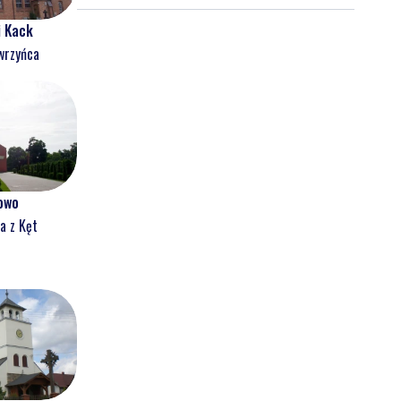
nowych znaków drogowych
i Kack
wrzyńca
owo
a z Kęt