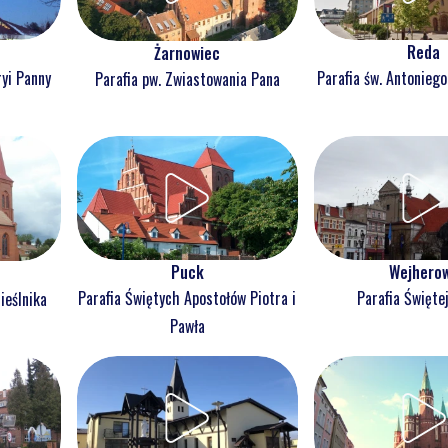
Reda
Żarnowiec
ryi Panny
Parafia św. Antonieg
Parafia pw. Zwiastowania Pana
Puck
Wejhero
Parafia Świętych Apostołów Piotra i
Parafia Świętej
ieślnika
Pawła