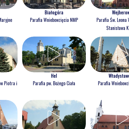
Białogóra
Wejhero
Maryjne
Parafia Wniebowzięcia NMP
Parafia Św. Leona 
Stanisława K
Hel
Władysław
w Piotra i
Parafia pw. Bożego Ciała
Parafia Wniebowz