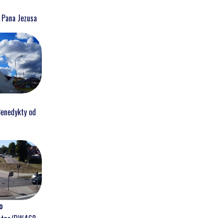
a Pana Jezusa
Benedykty od
o