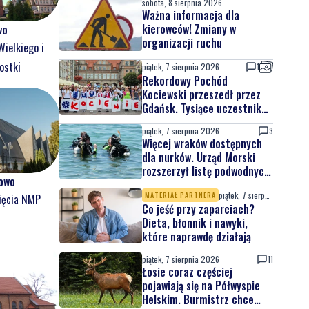
sobota, 8 sierpnia 2026
Ważna informacja dla
kierowców! Zmiany w
wo
organizacji ruchu
Wielkiego i
ostki
piątek, 7 sierpnia 2026
1
Rekordowy Pochód
Kociewski przeszedł przez
Gdańsk. Tysiące uczestników
na jubileuszowej edycji
piątek, 7 sierpnia 2026
3
Więcej wraków dostępnych
dla nurków. Urząd Morski
rozszerzył listę podwodnych
owo
atrakcji
piątek, 7 sierpnia 2026
MATERIAŁ PARTNERA
ięcia NMP
Co jeść przy zaparciach?
Dieta, błonnik i nawyki,
które naprawdę działają
piątek, 7 sierpnia 2026
11
Łosie coraz częściej
pojawiają się na Półwyspie
Helskim. Burmistrz chce