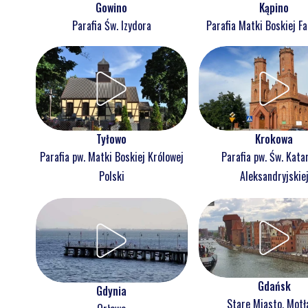
Gowino
Kąpino
Parafia Św. Izydora
Parafia Matki Boskiej F
Tyłowo
Krokowa
Parafia pw. Matki Boskiej Królowej
Parafia pw. Św. Kata
Polski
Aleksandryjskie
Gdańsk
Gdynia
Stare Miasto, Mot