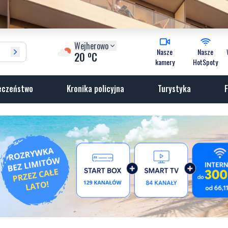
Wejherowo
Nasze
Nasze
o
20
C
kamery
HotSpoty
eczeństwo
Kronika policyjna
Turystyka
F