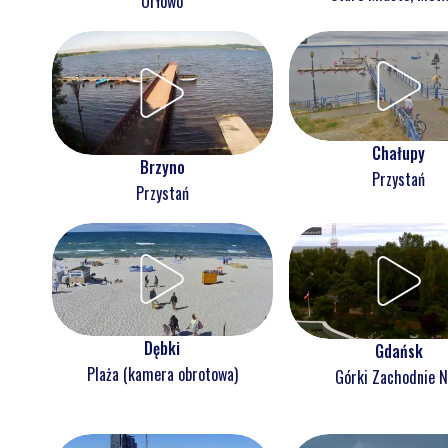
Orłowo
Chałupy
Brzyno
Przystań
Przystań
Dębki
Gdańsk
Plaża (kamera obrotowa)
Górki Zachodnie 