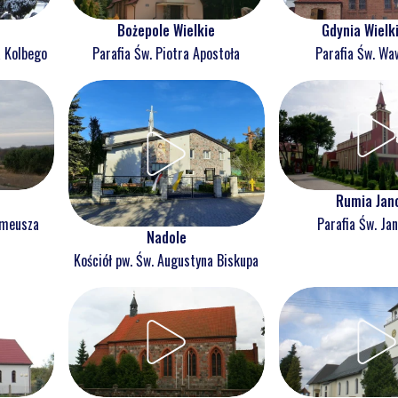
Bożepole Wielkie
Gdynia Wielk
a Kolbego
Parafia Św. Piotra Apostoła
Parafia Św. Wa
Rumia Jan
omeusza
Parafia Św. Jan
Nadole
Kościół pw. Św. Augustyna Biskupa