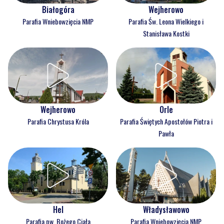
Białogóra
Wejherowo
Parafia Wniebowzięcia NMP
Parafia Św. Leona Wielkiego i
Stanisława Kostki
Wejherowo
Orle
Parafia Chrystusa Króla
Parafia Świętych Apostołów Piotra i
Pawła
Hel
Władysławowo
Parafia pw. Bożego Ciała
Parafia Wniebowzięcia NMP