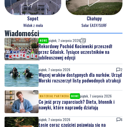
Sopot
Chałupy
Widok z mola
Solar EASY/SURF
Wiadomości
piątek, 7 sierpnia 2026
NOWE
Rekordowy Pochód Kociewski przeszedł
przez Gdańsk. Tysiące uczestników na
jubileuszowej edycji
piątek, 7 sierpnia 2026
2
Więcej wraków dostępnych dla nurków. Urząd
Morski rozszerzył listę podwodnych atrakcji
piątek, 7 sierpnia 2026
MATERIAŁ PARTNERA
NOWE
Co jeść przy zaparciach? Dieta, błonnik i
nawyki, które naprawdę działają
piątek, 7 sierpnia 2026
6
Łosie coraz częściej pojawiają się na