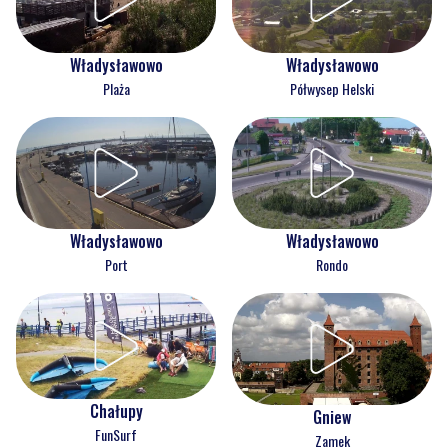
Władysławowo
Władysławowo
Plaża
Półwysep Helski
Władysławowo
Władysławowo
Port
Rondo
Chałupy
Gniew
FunSurf
Zamek