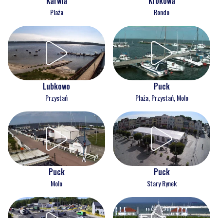
Karwia
Krokowa
Plaża
Rondo
Lubkowo
Puck
Przystań
Plaża, Przystań, Molo
Puck
Puck
Molo
Stary Rynek