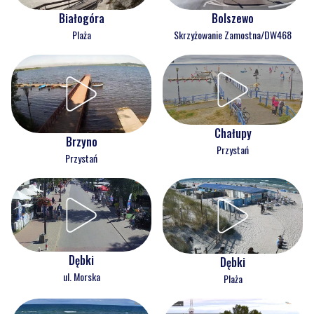
Białogóra
Bolszewo
Plaża
Skrzyżowanie Zamostna/DW468
Chałupy
Brzyno
Przystań
Przystań
Dębki
Dębki
ul. Morska
Plaża