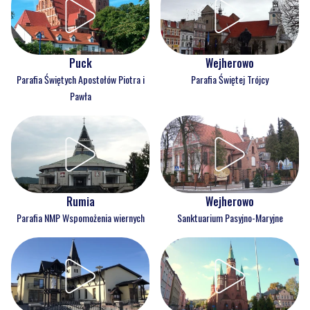
Puck
Wejherowo
Parafia Świętych Apostołów Piotra i
Parafia Świętej Trójcy
Pawła
Rumia
Wejherowo
Parafia NMP Wspomożenia wiernych
Sanktuarium Pasyjno-Maryjne