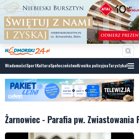
Wiadomości
Sport
Kultura
Społeczeństwo
Kronika policyjna
Turystyka
Fotoga
Żarnowiec - Parafia pw. Zwiastowania 