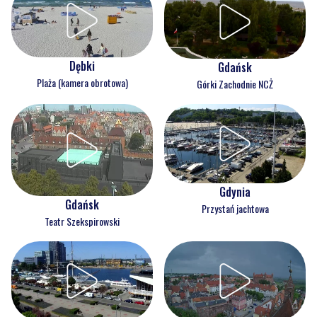
Dębki
Gdańsk
Plaża (kamera obrotowa)
Górki Zachodnie NCŻ
Gdynia
Gdańsk
Przystań jachtowa
Teatr Szekspirowski