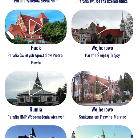
Parafia Wniebowzięcia NMP
Parafia św. Józefa Rzemieślnika
Puck
Wejherowo
Parafia Świętych Apostołów Piotra i
Parafia Świętej Trójcy
Pawła
Rumia
Wejherowo
Parafia NMP Wspomożenia wiernych
Sanktuarium Pasyjno-Maryjne