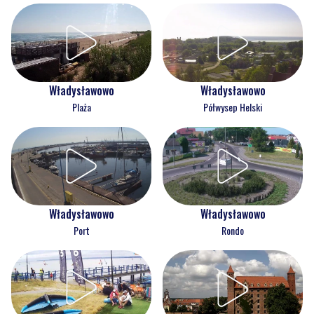
Władysławowo
Władysławowo
Plaża
Półwysep Helski
Władysławowo
Władysławowo
Port
Rondo