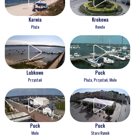
Karwia
Krokowa
Plaża
Rondo
Lubkowo
Puck
Przystań
Plaża, Przystań, Molo
Puck
Puck
Molo
Stary Rynek