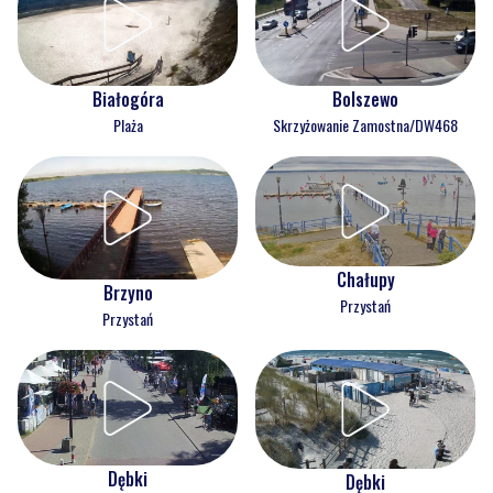
Białogóra
Bolszewo
Plaża
Skrzyżowanie Zamostna/DW468
Chałupy
Brzyno
Przystań
Przystań
Dębki
Dębki