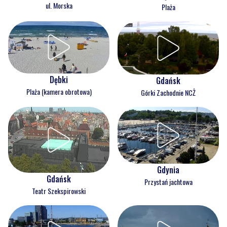
ul. Morska
Plaża
Dębki
Gdańsk
Plaża (kamera obrotowa)
Górki Zachodnie NCŻ
Gdynia
Gdańsk
Przystań jachtowa
Teatr Szekspirowski