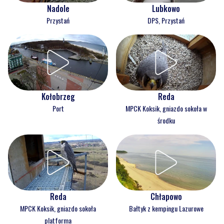
Nadole
Lubkowo
Przystań
DPS, Przystań
Kołobrzeg
Reda
Port
MPCK Koksik, gniazdo sokoła w
środku
Reda
Chłapowo
MPCK Koksik, gniazdo sokoła
Bałtyk z kempingu Lazurowe
platforma