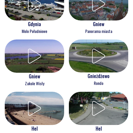
Gdynia
Gniew
Molo Południowe
Panorama miasta
Gnieżdżewo
Gniew
Rondo
Zakole Wisły
Hel
Hel