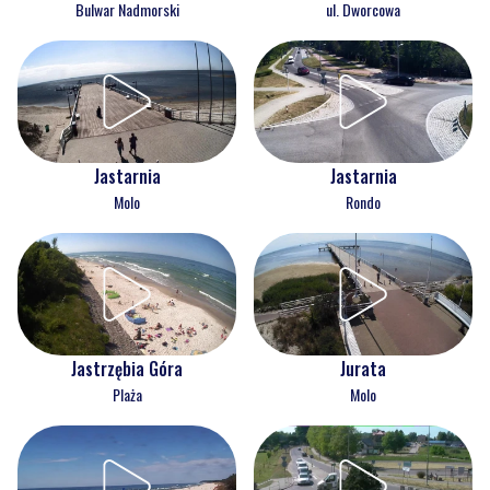
Bulwar Nadmorski
ul. Dworcowa
Jastarnia
Jastarnia
Molo
Rondo
Jastrzębia Góra
Jurata
Plaża
Molo