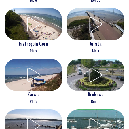
Jastrzębia Góra
Jurata
Plaża
Molo
Karwia
Krokowa
Plaża
Rondo