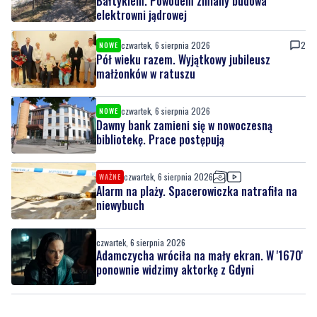
Bałtykiem. Powodem zmiany budowa
elektrowni jądrowej
czwartek, 6 sierpnia 2026
2
NOWE
Pół wieku razem. Wyjątkowy jubileusz
małżonków w ratuszu
czwartek, 6 sierpnia 2026
NOWE
Dawny bank zamieni się w nowoczesną
bibliotekę. Prace postępują
czwartek, 6 sierpnia 2026
WAŻNE
Alarm na plaży. Spacerowiczka natrafiła na
niewybuch
czwartek, 6 sierpnia 2026
Adamczycha wróciła na mały ekran. W '1670'
ponownie widzimy aktorkę z Gdyni