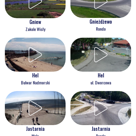
Gnieżdżewo
Gniew
Rondo
Zakole Wisły
Hel
Hel
Bulwar Nadmorski
ul. Dworcowa
Jastarnia
Jastarnia
Molo
Rondo