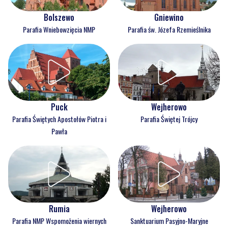
Bolszewo
Gniewino
Parafia Wniebowzięcia NMP
Parafia św. Józefa Rzemieślnika
Puck
Wejherowo
Parafia Świętych Apostołów Piotra i
Parafia Świętej Trójcy
Pawła
Rumia
Wejherowo
Parafia NMP Wspomożenia wiernych
Sanktuarium Pasyjno-Maryjne