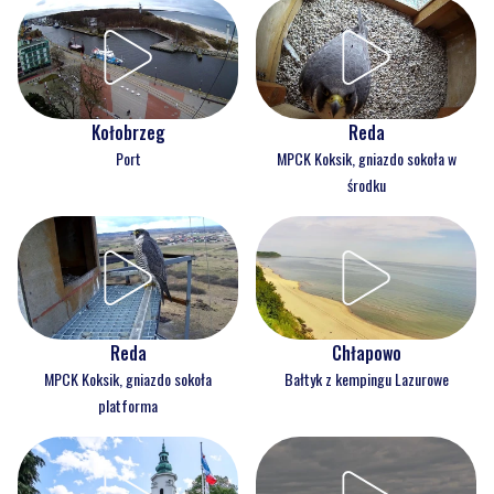
Kołobrzeg
Reda
Port
MPCK Koksik, gniazdo sokoła w
środku
Reda
Chłapowo
MPCK Koksik, gniazdo sokoła
Bałtyk z kempingu Lazurowe
platforma