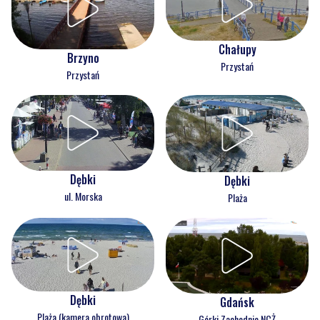
Chałupy
Brzyno
Przystań
Przystań
Dębki
Dębki
ul. Morska
Plaża
Dębki
Gdańsk
Plaża (kamera obrotowa)
Górki Zachodnie NCŻ