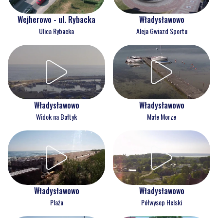
Wejherowo - ul. Rybacka
Władysławowo
Ulica Rybacka
Aleja Gwiazd Sportu
Władysławowo
Władysławowo
Widok na Bałtyk
Małe Morze
Władysławowo
Władysławowo
Plaża
Półwysep Helski