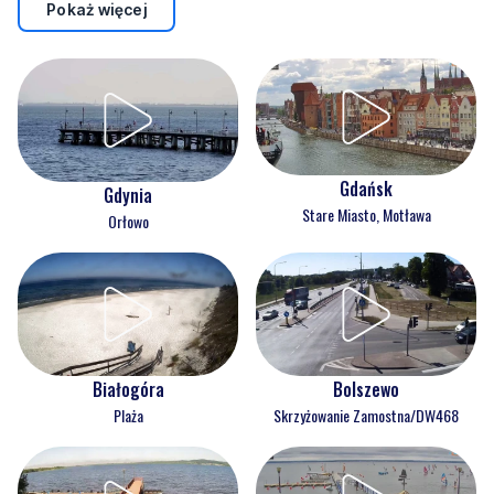
Pokaż więcej
Gdańsk
Gdynia
Stare Miasto, Motława
Orłowo
Białogóra
Bolszewo
Plaża
Skrzyżowanie Zamostna/DW468