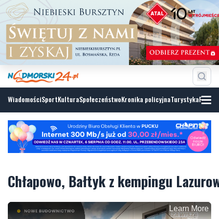
Wiadomości
Sport
Kultura
Społeczeństwo
Kronika policyjna
Turystyka
Fotoga
Chłapowo, Bałtyk z kempingu Lazuro