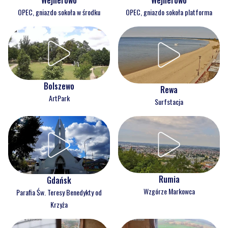
Wejherowo
Wejherowo
OPEC, gniazdo sokoła w środku
OPEC, gniazdo sokoła platforma
Bolszewo
Rewa
ArtPark
Surfstacja
Rumia
Gdańsk
Wzgórze Markowca
Parafia Św. Teresy Benedykty od
Krzyża