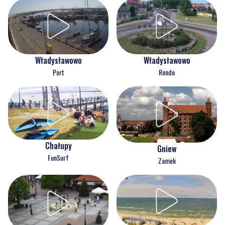
Władysławowo
Władysławowo
Port
Rondo
Chałupy
Gniew
FunSurf
Zamek