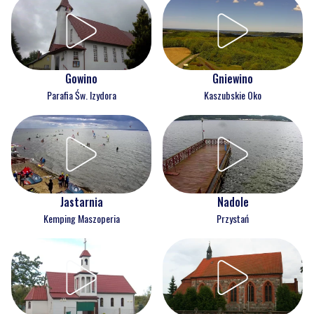
Gowino
Gniewino
Parafia Św. Izydora
Kaszubskie Oko
Jastarnia
Nadole
Kemping Maszoperia
Przystań