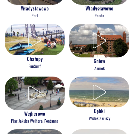
Władysławowo
Władysławowo
Port
Rondo
Chałupy
Gniew
FunSurf
Zamek
Dębki
Wejherowo
Widok z wieży
Plac Jakuba Wejhera, Fontanna