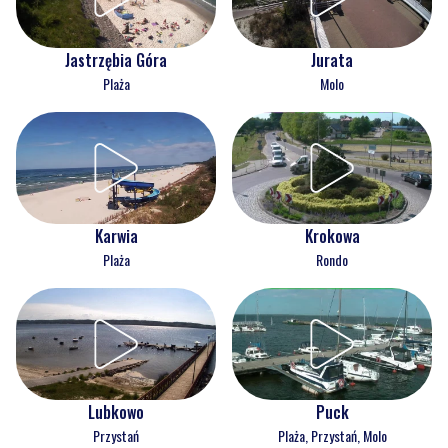
Jastrzębia Góra
Jurata
Plaża
Molo
Karwia
Krokowa
Plaża
Rondo
Lubkowo
Puck
Przystań
Plaża, Przystań, Molo