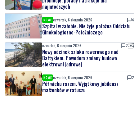
promocje, porady i atrakcje dla
najmłodszych
czwartek, 6 sierpnia 2026
4
NOWE
Szpital w żałobie. Nie żyje położna Oddziału
Ginekologiczno-Położniczego
czwartek, 6 sierpnia 2026
2
Nowy odcinek szlaku rowerowego nad
Bałtykiem. Powodem zmiany budowa
elektrowni jądrowej
czwartek, 6 sierpnia 2026
2
NOWE
Pół wieku razem. Wyjątkowy jubileusz
małżonków w ratuszu