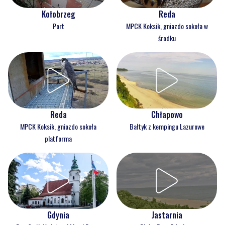
Kołobrzeg
Reda
Port
MPCK Koksik, gniazdo sokoła w
środku
Reda
Chłapowo
MPCK Koksik, gniazdo sokoła
Bałtyk z kempingu Lazurowe
platforma
Gdynia
Jastarnia