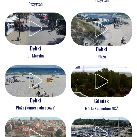
Przystań
Dębki
Dębki
ul. Morska
Plaża
Dębki
Gdańsk
Plaża (kamera obrotowa)
Górki Zachodnie NCŻ