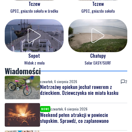
Tczew
Tczew
GPEC, gniazdo sokoła w środku
GPEC, gniazdo sokoła
Sopot
Chałupy
Widok z mola
Solar EASY/SURF
Wiadomości
czwartek, 6 sierpnia 2026
2
Nietrzeźwy opiekun jechał rowerem z
dzieckiem. Dziewczynka nie miała kasku
czwartek, 6 sierpnia 2026
NOWE
Weekend pełen atrakcji w powiecie
słupskim. Sprawdź, co zaplanowano