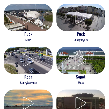
Puck
Puck
Molo
Stary Rynek
Reda
Sopot
Skrzyżowanie
Molo