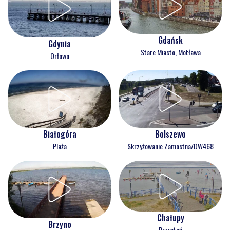
Gdańsk
Gdynia
Stare Miasto, Motława
Orłowo
Białogóra
Bolszewo
Plaża
Skrzyżowanie Zamostna/DW468
Chałupy
Brzyno
Przystań