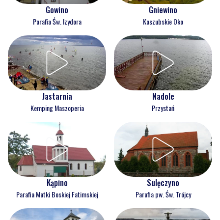
Gowino
Gniewino
Parafia Św. Izydora
Kaszubskie Oko
Jastarnia
Nadole
Kemping Maszoperia
Przystań
Kąpino
Sulęczyno
Parafia Matki Boskiej Fatimskiej
Parafia pw. Św. Trójcy