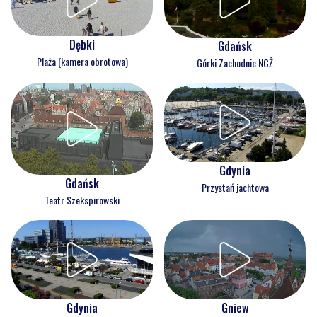
Dębki
Gdańsk
Plaża (kamera obrotowa)
Górki Zachodnie NCŻ
Gdynia
Gdańsk
Przystań jachtowa
Teatr Szekspirowski
Gdynia
Gniew