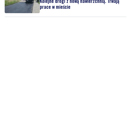
Kolejne drogi z nową nawierzchnią. Trwają
prace w mieście