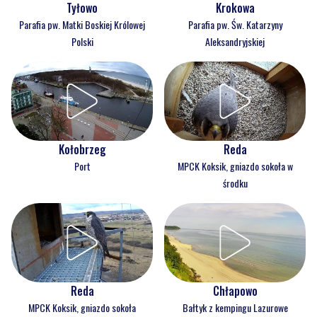
Tyłowo
Krokowa
Parafia pw. Matki Boskiej Królowej
Parafia pw. Św. Katarzyny
Polski
Aleksandryjskiej
Kołobrzeg
Reda
Port
MPCK Koksik, gniazdo sokoła w
środku
Reda
Chłapowo
MPCK Koksik, gniazdo sokoła
Bałtyk z kempingu Lazurowe