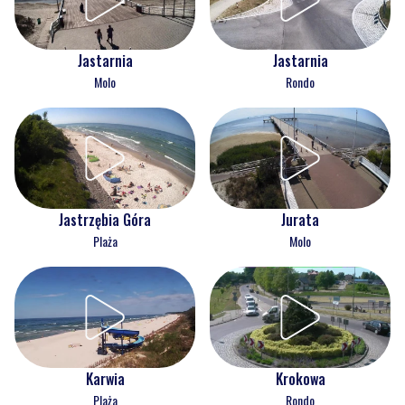
Jastarnia
Jastarnia
Molo
Rondo
Jastrzębia Góra
Jurata
Plaża
Molo
Karwia
Krokowa
Plaża
Rondo