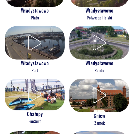
Władysławowo
Władysławowo
Plaża
Półwysep Helski
Władysławowo
Władysławowo
Port
Rondo
Chałupy
Gniew
FunSurf
Zamek