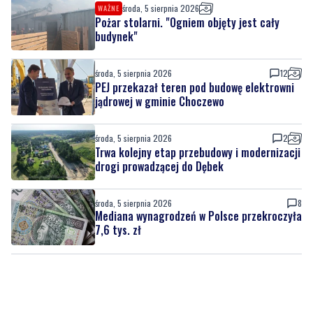
środa, 5 sierpnia 2026
WAŻNE
Pożar stolarni. "Ogniem objęty jest cały
budynek"
środa, 5 sierpnia 2026
12
PEJ przekazał teren pod budowę elektrowni
jądrowej w gminie Choczewo
środa, 5 sierpnia 2026
2
Trwa kolejny etap przebudowy i modernizacji
drogi prowadzącej do Dębek
środa, 5 sierpnia 2026
8
Mediana wynagrodzeń w Polsce przekroczyła
7,6 tys. zł