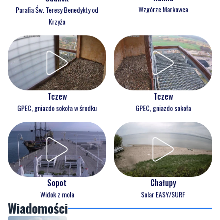
Wzgórze Markowca
Parafia Św. Teresy Benedykty od
Krzyża
Tczew
Tczew
GPEC, gniazdo sokoła w środku
GPEC, gniazdo sokoła
Sopot
Chałupy
Widok z mola
Solar EASY/SURF
Wiadomości