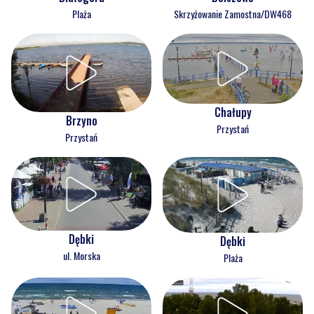
Plaża
Skrzyżowanie Zamostna/DW468
Chałupy
Brzyno
Przystań
Przystań
Dębki
Dębki
ul. Morska
Plaża