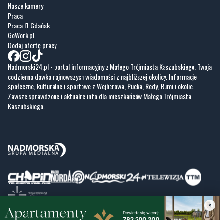
Nasze kamery
Praca
Praca IT Gdańsk
GoWork.pl
Dodaj ofertę pracy
Nadmorski24.pl - portal informacyjny z Małego Trójmiasta Kaszubskiego. Twoja
codzienna dawka najnowszych wiadomości z najbliższej okolicy. Informacje
społeczne, kulturalne i sportowe z Wejherowa, Pucka, Redy, Rumi i okolic.
Zawsze sprawdzone i aktualne info dla mieszkańców Małego Trójmiasta
Kaszubskiego.
×
Copyrights © Nadmorski24.pl 2026 r.
Projekt i wykonanie
Pixlab.pl