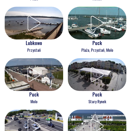
Lubkowo
Puck
Przystań
Plaża, Przystań, Molo
Puck
Puck
Molo
Stary Rynek