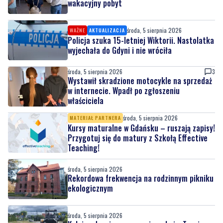
wakacyjny pobyt
środa, 5 sierpnia 2026
WAŻNE
AKTUALIZACJA
Policja szuka 15-letniej Wiktorii. Nastolatka
wyjechała do Gdyni i nie wróciła
środa, 5 sierpnia 2026
3
Wystawił skradzione motocykle na sprzedaż
w internecie. Wpadł po zgłoszeniu
właściciela
środa, 5 sierpnia 2026
MATERIAŁ PARTNERA
Kursy maturalne w Gdańsku – ruszają zapisy!
Przygotuj się do matury z Szkołą Effective
Teaching!
środa, 5 sierpnia 2026
Rekordowa frekwencja na rodzinnym pikniku
ekologicznym
środa, 5 sierpnia 2026