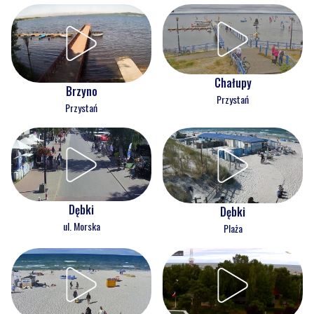
Chałupy
Brzyno
Przystań
Przystań
Dębki
Dębki
ul. Morska
Plaża