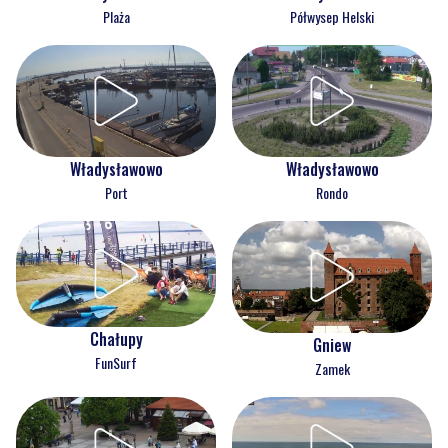
Plaża
Półwysep Helski
Władysławowo
Władysławowo
Port
Rondo
Chałupy
Gniew
FunSurf
Zamek