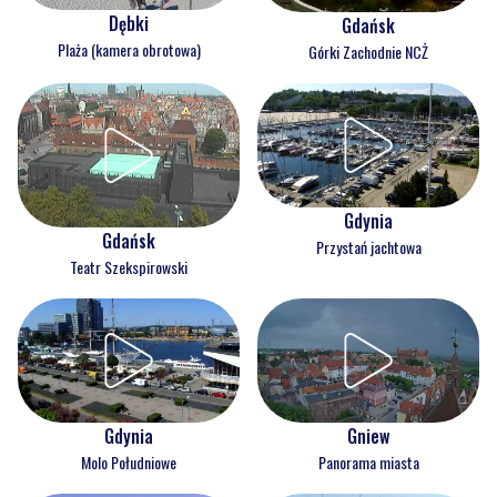
Dębki
Gdańsk
Plaża (kamera obrotowa)
Górki Zachodnie NCŻ
Gdynia
Gdańsk
Przystań jachtowa
Teatr Szekspirowski
Gdynia
Gniew
Molo Południowe
Panorama miasta