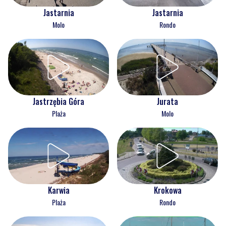
Jastarnia
Jastarnia
Molo
Rondo
Jastrzębia Góra
Jurata
Plaża
Molo
Karwia
Krokowa
Plaża
Rondo