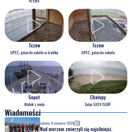
Krzyża
Tczew
Tczew
GPEC, gniazdo sokoła w środku
GPEC, gniazdo sokoła
Sopot
Chałupy
Widok z mola
Solar EASY/SURF
Wiadomości
sobota, 8 sierpnia 2026
Nad morzem zmierzyli się najsilniejsi.