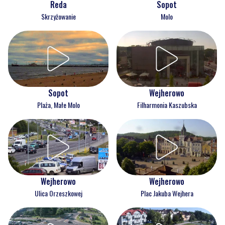
Reda
Sopot
Skrzyżowanie
Molo
Wejherowo
Sopot
Filharmonia Kaszubska
Plaża, Małe Molo
Wejherowo
Wejherowo
Ulica Orzeszkowej
Plac Jakuba Wejhera