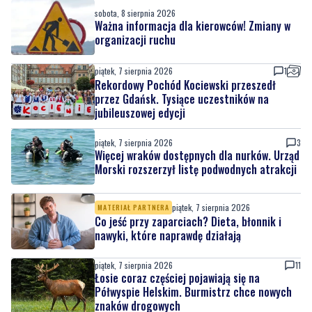
sobota, 8 sierpnia 2026
Ważna informacja dla kierowców! Zmiany w
organizacji ruchu
piątek, 7 sierpnia 2026
1
Rekordowy Pochód Kociewski przeszedł
przez Gdańsk. Tysiące uczestników na
jubileuszowej edycji
piątek, 7 sierpnia 2026
3
Więcej wraków dostępnych dla nurków. Urząd
Morski rozszerzył listę podwodnych atrakcji
piątek, 7 sierpnia 2026
MATERIAŁ PARTNERA
Co jeść przy zaparciach? Dieta, błonnik i
nawyki, które naprawdę działają
piątek, 7 sierpnia 2026
11
Łosie coraz częściej pojawiają się na
Półwyspie Helskim. Burmistrz chce nowych
znaków drogowych