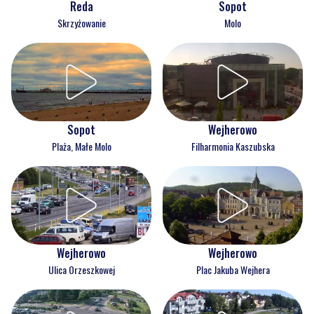
Reda
Sopot
Skrzyżowanie
Molo
Wejherowo
Sopot
Filharmonia Kaszubska
Plaża, Małe Molo
Wejherowo
Wejherowo
Ulica Orzeszkowej
Plac Jakuba Wejhera