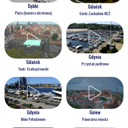
Dębki
Gdańsk
Plaża (kamera obrotowa)
Górki Zachodnie NCŻ
Gdynia
Gdańsk
Przystań jachtowa
Teatr Szekspirowski
Gdynia
Gniew
Molo Południowe
Panorama miasta