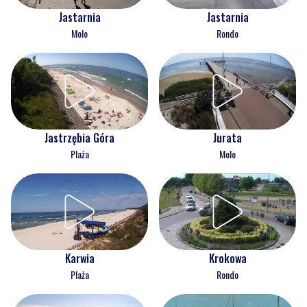
Jastarnia
Jastarnia
Molo
Rondo
Jastrzębia Góra
Jurata
Plaża
Molo
Karwia
Krokowa
Plaża
Rondo