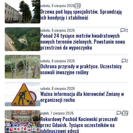
sobota, 8 sierpnia 2026
Drzewa pod lupą specjalistów. Sprawdzają
ich kondycję i stabilność
sobota, 8 sierpnia 2026
12
Ponad 24 tysiące metrów kwadratowych
nowych terenów zielonych. Powstanie nowa
przestrzeń do wypoczynku
sobota, 8 sierpnia 2026
2
Ochrona przyrody w praktyce. Uczestnicy
usuwali inwazyjne rośliny
sobota, 8 sierpnia 2026
Ważna informacja dla kierowców! Zmiany w
organizacji ruchu
piątek, 7 sierpnia 2026
1
Rekordowy Pochód Kociewski przeszedł
przez Gdańsk. Tysiące uczestników na
jubileuszowej edycji