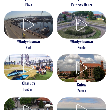
Plaża
Półwysep Helski
Władysławowo
Władysławowo
Port
Rondo
Chałupy
Gniew
FunSurf
Zamek