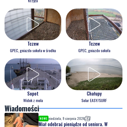
Krzyża
Tczew
Tczew
GPEC, gniazdo sokoła w środku
GPEC, gniazdo sokoła
Sopot
Chałupy
Widok z mola
Solar EASY/SURF
Wiadomości
niedziela, 9 sierpnia 2026
NOWE
Miał odebrać pieniądze od seniora. W