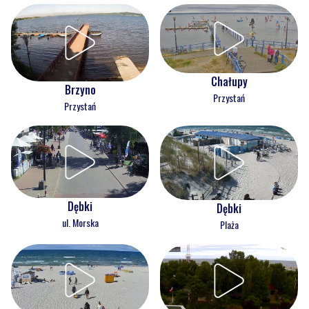
Chałupy
Brzyno
Przystań
Przystań
Dębki
Dębki
ul. Morska
Plaża