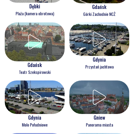
Dębki
Gdańsk
Plaża (kamera obrotowa)
Górki Zachodnie NCŻ
Gdynia
Gdańsk
Przystań jachtowa
Teatr Szekspirowski
Gdynia
Gniew
Molo Południowe
Panorama miasta