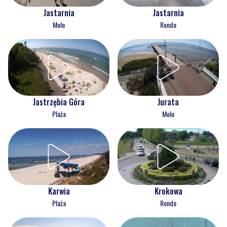
Jastarnia
Jastarnia
Molo
Rondo
Jastrzębia Góra
Jurata
Plaża
Molo
Karwia
Krokowa
Plaża
Rondo