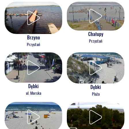
Chałupy
Brzyno
Przystań
Przystań
Dębki
Dębki
ul. Morska
Plaża