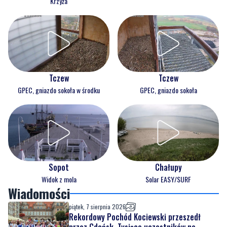
Krzyża
Tczew
Tczew
GPEC, gniazdo sokoła w środku
GPEC, gniazdo sokoła
Sopot
Chałupy
Widok z mola
Solar EASY/SURF
Wiadomości
piątek, 7 sierpnia 2026
Rekordowy Pochód Kociewski przeszedł