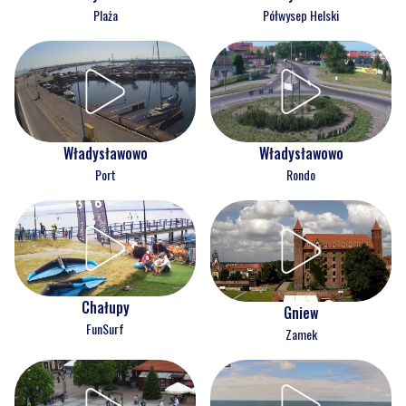
Plaża
Półwysep Helski
Władysławowo
Władysławowo
Port
Rondo
Chałupy
Gniew
FunSurf
Zamek