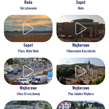
Reda
Sopot
Skrzyżowanie
Molo
Wejherowo
Sopot
Filharmonia Kaszubska
Plaża, Małe Molo
Wejherowo
Wejherowo
Ulica Orzeszkowej
Plac Jakuba Wejhera