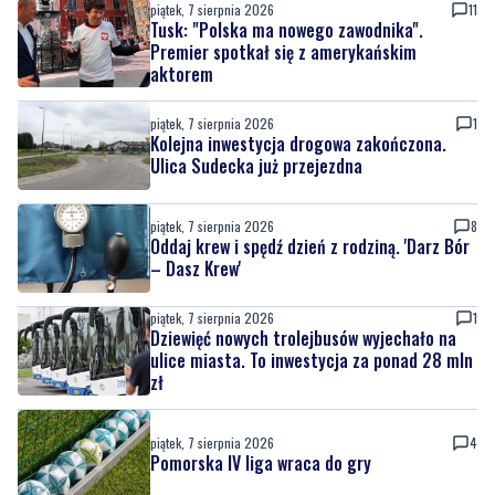
piątek, 7 sierpnia 2026
11
Tusk: "Polska ma nowego zawodnika".
Premier spotkał się z amerykańskim
aktorem
piątek, 7 sierpnia 2026
1
Kolejna inwestycja drogowa zakończona.
Ulica Sudecka już przejezdna
piątek, 7 sierpnia 2026
8
Oddaj krew i spędź dzień z rodziną. 'Darz Bór
– Dasz Krew'
piątek, 7 sierpnia 2026
1
Dziewięć nowych trolejbusów wyjechało na
ulice miasta. To inwestycja za ponad 28 mln
zł
piątek, 7 sierpnia 2026
4
Pomorska IV liga wraca do gry