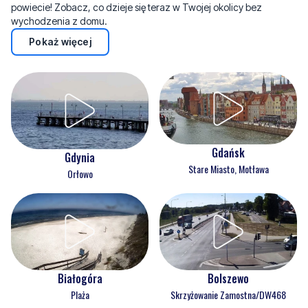
powiecie! Zobacz, co dzieje się teraz w Twojej okolicy bez
wychodzenia z domu.
Pokaż więcej
Gdańsk
Gdynia
Stare Miasto, Motława
Orłowo
Białogóra
Bolszewo
Plaża
Skrzyżowanie Zamostna/DW468