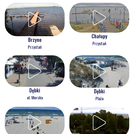
Chałupy
Brzyno
Przystań
Przystań
Dębki
Dębki
ul. Morska
Plaża