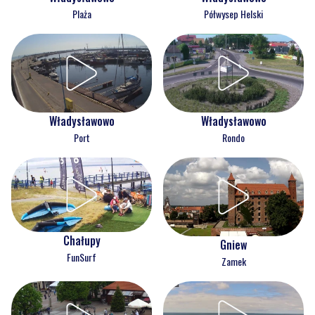
Plaża
Półwysep Helski
Władysławowo
Władysławowo
Port
Rondo
Chałupy
Gniew
FunSurf
Zamek