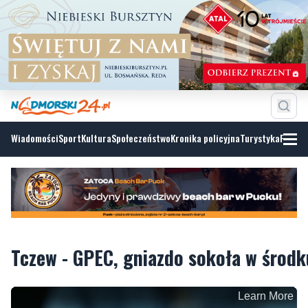
Wiadomości
Sport
Kultura
Społeczeństwo
Kronika policyjna
Turystyka
Fotoga
Tczew - GPEC, gniazdo sokoła w środk