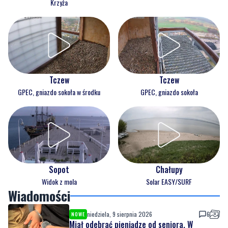
Krzyża
Tczew
Tczew
GPEC, gniazdo sokoła w środku
GPEC, gniazdo sokoła
Sopot
Chałupy
Widok z mola
Solar EASY/SURF
Wiadomości
niedziela, 9 sierpnia 2026
6
NOWE
Miał odebrać pieniądze od seniora. W