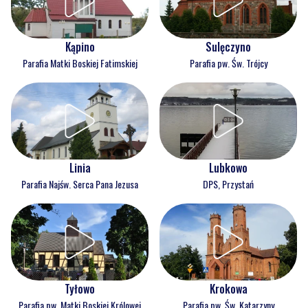
Kąpino
Sulęczyno
Parafia Matki Boskiej Fatimskiej
Parafia pw. Św. Trójcy
Linia
Lubkowo
Parafia Najśw. Serca Pana Jezusa
DPS, Przystań
Tyłowo
Krokowa
Parafia pw. Matki Boskiej Królowej
Parafia pw. Św. Katarzyny