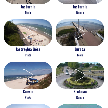
Jastarnia
Jastarnia
Molo
Rondo
Jastrzębia Góra
Jurata
Plaża
Molo
Karwia
Krokowa
Plaża
Rondo