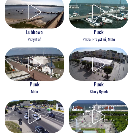
Lubkowo
Puck
Przystań
Plaża, Przystań, Molo
Puck
Puck
Molo
Stary Rynek