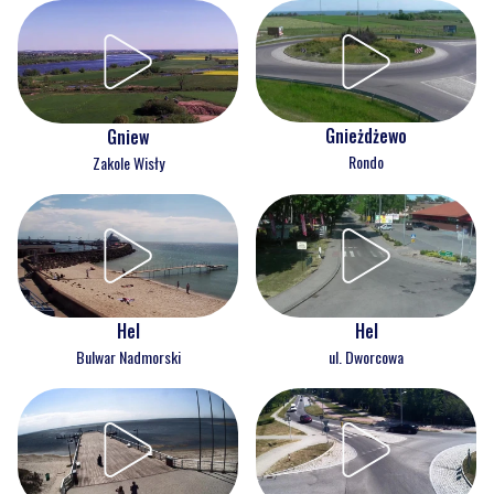
Gnieżdżewo
Gniew
Rondo
Zakole Wisły
Hel
Hel
Bulwar Nadmorski
ul. Dworcowa