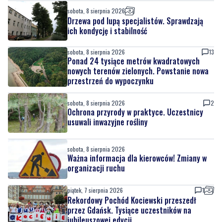
sobota, 8 sierpnia 2026
Drzewa pod lupą specjalistów. Sprawdzają
ich kondycję i stabilność
sobota, 8 sierpnia 2026
13
Ponad 24 tysiące metrów kwadratowych
nowych terenów zielonych. Powstanie nowa
przestrzeń do wypoczynku
sobota, 8 sierpnia 2026
2
Ochrona przyrody w praktyce. Uczestnicy
usuwali inwazyjne rośliny
sobota, 8 sierpnia 2026
Ważna informacja dla kierowców! Zmiany w
organizacji ruchu
piątek, 7 sierpnia 2026
1
Rekordowy Pochód Kociewski przeszedł
przez Gdańsk. Tysiące uczestników na
jubileuszowej edycji