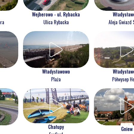
Wejherowo - ul. Rybacka
Władysław
era
Ulica Rybacka
Aleja Gwiazd 
Władysławowo
Władysław
Plaża
Półwysep He
Chałupy
Gniew