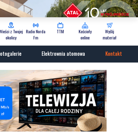
Wieści z Twojej
Radio Norda
TTM
Kościoły
Wyślij
okolicy
Fm
online
materiał
otogalerie
Elektrownia atomowa
Kontakt