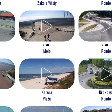
Rondo
a
Zakole Wisły
Jastarnia
Jastarni
Molo
Rondo
Karwia
Krokow
Plaża
Rondo