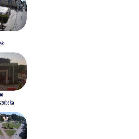
ek
wo
szubska