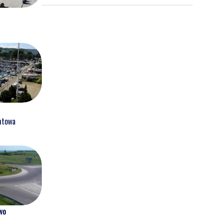
Powstanie nowa przestrzeń
do wypoczynku
htowa
wo