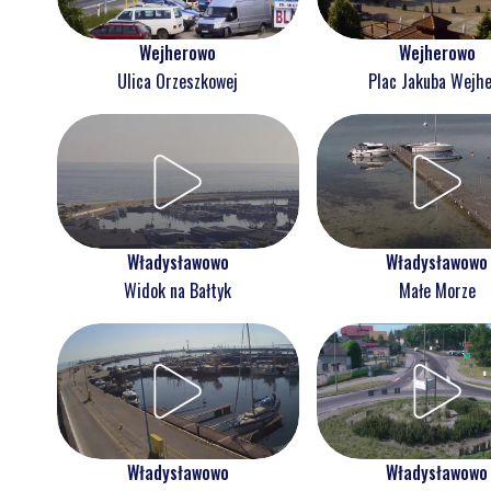
Wejherowo
Wejherowo
Ulica Orzeszkowej
Plac Jakuba Wejh
Władysławowo
Władysławowo
Widok na Bałtyk
Małe Morze
Władysławowo
Władysławowo