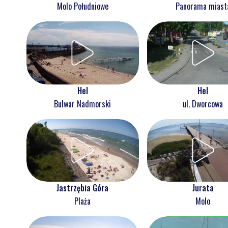
Molo Południowe
Panorama miast
Hel
Hel
Bulwar Nadmorski
ul. Dworcowa
Jastrzębia Góra
Jurata
Plaża
Molo