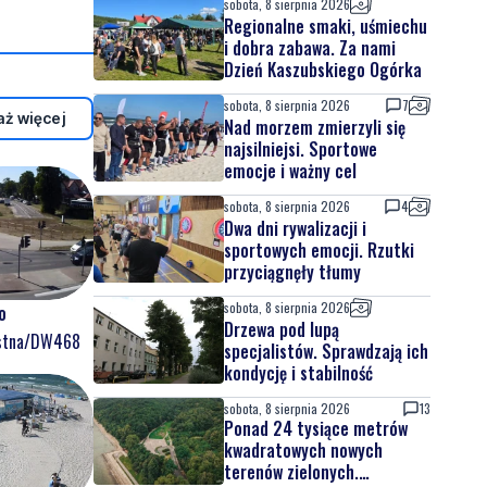
sobota, 8 sierpnia 2026
Regionalne smaki, uśmiechu
i dobra zabawa. Za nami
Dzień Kaszubskiego Ogórka
sobota, 8 sierpnia 2026
7
ż więcej
Nad morzem zmierzyli się
najsilniejsi. Sportowe
emocje i ważny cel
sobota, 8 sierpnia 2026
4
Dwa dni rywalizacji i
sportowych emocji. Rzutki
przyciągnęły tłumy
sobota, 8 sierpnia 2026
o
Drzewa pod lupą
ostna/DW468
specjalistów. Sprawdzają ich
kondycję i stabilność
sobota, 8 sierpnia 2026
13
Ponad 24 tysiące metrów
kwadratowych nowych
terenów zielonych.