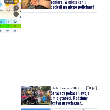
seniora. W mieszkaniu
czekali na niego policjanci
sobota, 8 sierpnia 2026
13
Strażacy pokazali swoje
umiejętności. Rodzinny
festyn przyciągnął
mieszkańców oraz gości