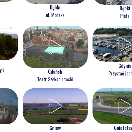
Dębki
Dębki
ul. Morska
Plaża
Gdynia
NCŻ
Gdańsk
Przystań jac
Teatr Szekspirowski
Gnieżdże
Gniew