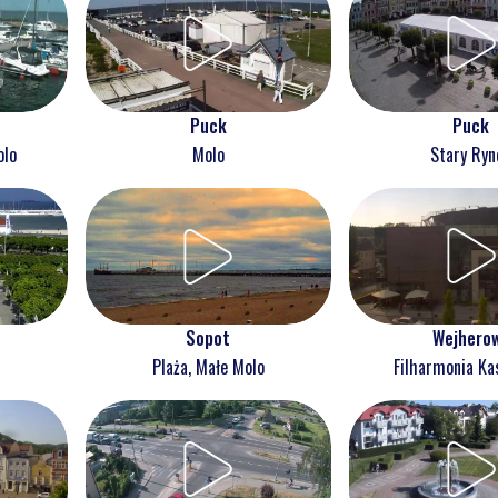
Puck
Puck
olo
Molo
Stary Ryn
Wejhero
Sopot
Filharmonia Ka
Plaża, Małe Molo