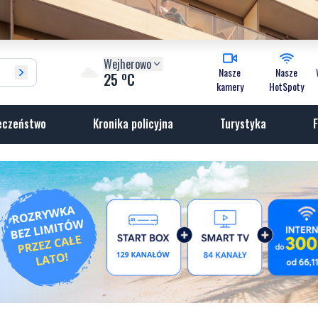
Wejherowo
Nasze
Nasze
o
25
C
kamery
HotSpoty
eczeństwo
Kronika policyjna
Turystyka
F