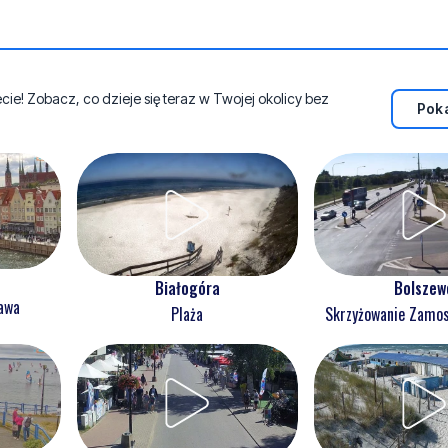
e! Zobacz, co dzieje się teraz w Twojej okolicy bez
Poka
Białogóra
Bolszew
ława
Plaża
Skrzyżowanie Zam