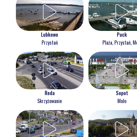
Lubkowo
Puck
Przystań
Plaża, Przystań, M
Reda
Sopot
Skrzyżowanie
Molo