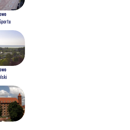
owo
Sportu
owo
lski