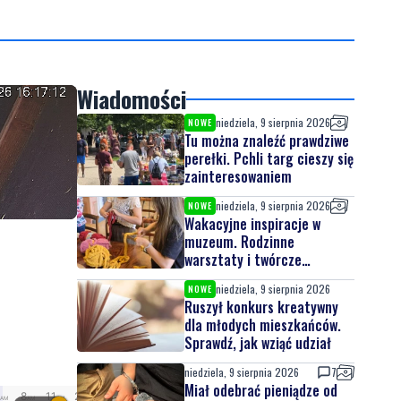
Wiadomości
niedziela, 9 sierpnia 2026
NOWE
Tu można znaleźć prawdziwe
perełki. Pchli targ cieszy się
zainteresowaniem
niedziela, 9 sierpnia 2026
NOWE
Wakacyjne inspiracje w
muzeum. Rodzinne
warsztaty i twórcze
spotkania
niedziela, 9 sierpnia 2026
NOWE
Ruszył konkurs kreatywny
dla młodych mieszkańców.
Sprawdź, jak wziąć udział
niedziela, 9 sierpnia 2026
7
Miał odebrać pieniądze od