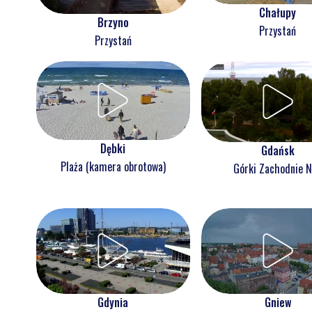
Chałupy
Brzyno
Przystań
Przystań
Dębki
Gdańsk
Plaża (kamera obrotowa)
Górki Zachodnie 
Gdynia
Gniew